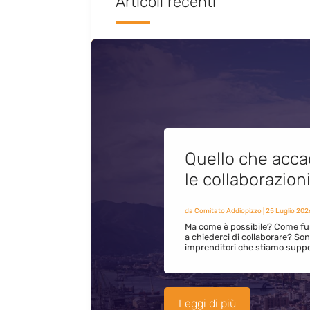
Articoli recenti
Quello che acca
le collaborazion
da
Comitato Addiopizzo
|
25 Luglio 202
Ma come è possibile? Come fun
a chiederci di collaborare? S
imprenditori che stiamo supp
Leggi di più