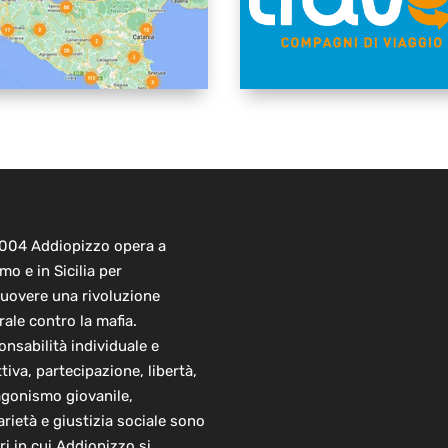
2004 Addiopizzo opera a
mo e in Sicilia per
uovere una rivoluzione
rale contro la mafia.
nsabilità individuale e
ttiva, partecipazione, libertà,
agonismo giovanile,
arietà e giustizia sociale sono
ori in cui Addiopizzo si