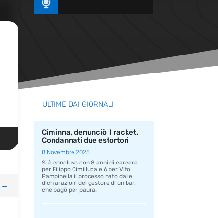

ULTIME DAI GIORNALI
Ciminna, denunciò il racket.
Condannati due estortori
8 Novembre 2025
Si è concluso con 8 anni di carcere
per Filippo Cimilluca e 6 per Vito
Pampinella il processo nato dalle
dichiarazioni del gestore di un bar,
→
che pagò per paura.