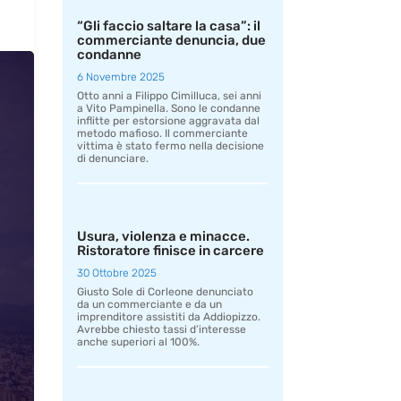
“Gli faccio saltare la casa”: il
commerciante denuncia, due
condanne
6 Novembre 2025
Otto anni a Filippo Cimilluca, sei anni
a Vito Pampinella. Sono le condanne
inflitte per estorsione aggravata dal
metodo mafioso. Il commerciante
vittima è stato fermo nella decisione
di denunciare.
Usura, violenza e minacce.
Ristoratore finisce in carcere
30 Ottobre 2025
Giusto Sole di Corleone denunciato
da un commerciante e da un
imprenditore assistiti da Addiopizzo.
Avrebbe chiesto tassi d’interesse
anche superiori al 100%.