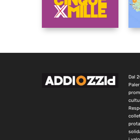
Dal 
Paler
prom
cultu
Respo
colle
prot
solid
i val