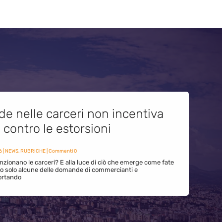
de nelle carceri non incentiva
i contro le estorsioni
6
|
NEWS
,
RUBRICHE
| Commenti 0
zionano le carceri? E alla luce di ciò che emerge come fate
ono solo alcune delle domande di commercianti e
ortando