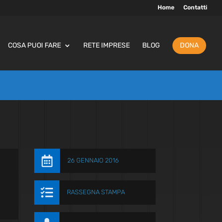
Home
Contatti
COSA PUOI FARE
RETE IMPRESE
BLOG
DONA

26 GENNAIO 2016

RASSEGNA STAMPA