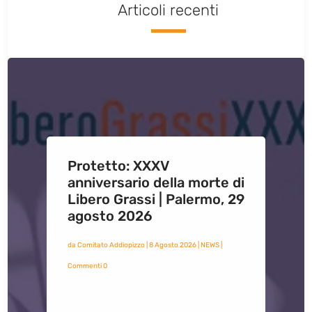
Articoli recenti
Protetto: XXXV
anniversario della morte di
Libero Grassi | Palermo, 29
agosto 2026
da
Comitato Addiopizzo
|
8 Agosto 2026
|
NEWS
|
Commenti 0