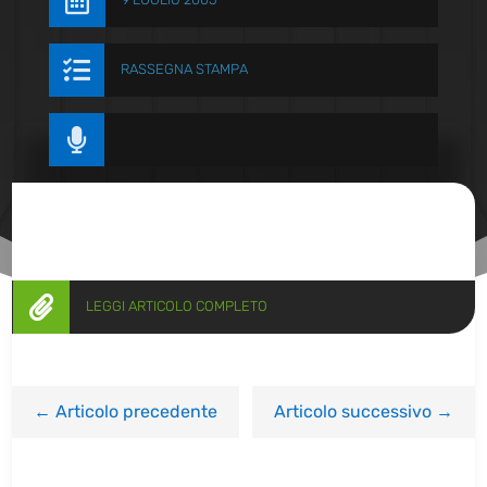


RASSEGNA STAMPA


LEGGI ARTICOLO COMPLETO
←
Articolo precedente
Articolo successivo
→