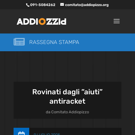
091-5084262
comitato@addiopizzo.org

RASSEGNA STAMPA
Rovinati dagli ”aiuti”
antiracket
da
Comitato Addiopizzo
9 LUGLIO 2005