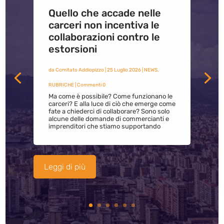
Quello che accade nelle
carceri non incentiva le
collaborazioni contro le
estorsioni
da
Comitato Addiopizzo
|
25 Luglio 2026
|
NEWS
,
RUBRICHE
| Commenti 0
Ma come è possibile? Come funzionano le
carceri? E alla luce di ciò che emerge come
fate a chiederci di collaborare? Sono solo
alcune delle domande di commercianti e
imprenditori che stiamo supportando
Leggi di più