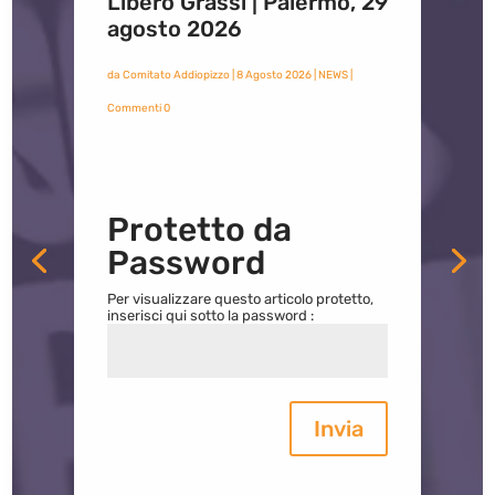
Libero Grassi | Palermo, 29
agosto 2026
da
Comitato Addiopizzo
|
8 Agosto 2026
|
NEWS
|
Commenti 0
Protetto da
Password
Per visualizzare questo articolo protetto,
inserisci qui sotto la password :
Invia