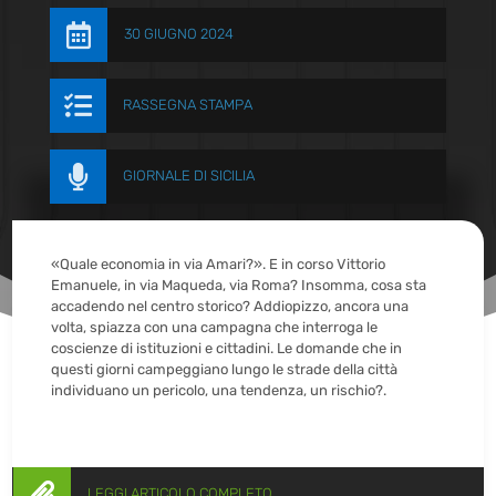

30 GIUGNO 2024

RASSEGNA STAMPA

GIORNALE DI SICILIA
«Quale economia in via Amari?». E in corso Vittorio
Emanuele, in via Maqueda, via Roma? Insomma, cosa sta
accadendo nel centro storico? Addiopizzo, ancora una
volta, spiazza con una campagna che interroga le
coscienze di istituzioni e cittadini. Le domande che in
questi giorni campeggiano lungo le strade della città
individuano un pericolo, una tendenza, un rischio?.

LEGGI ARTICOLO COMPLETO