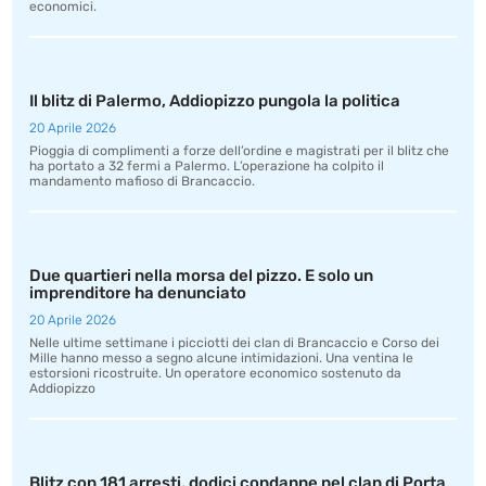
economici.
Il blitz di Palermo, Addiopizzo pungola la politica
20 Aprile 2026
Pioggia di complimenti a forze dell’ordine e magistrati per il blitz che
ha portato a 32 fermi a Palermo. L’operazione ha colpito il
mandamento mafioso di Brancaccio.
Due quartieri nella morsa del pizzo. E solo un
imprenditore ha denunciato
20 Aprile 2026
Nelle ultime settimane i picciotti dei clan di Brancaccio e Corso dei
Mille hanno messo a segno alcune intimidazioni. Una ventina le
estorsioni ricostruite. Un operatore economico sostenuto da
Addiopizzo
Blitz con 181 arresti, dodici condanne nel clan di Porta