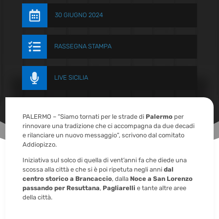

30 GIUGNO 2024

RASSEGNA STAMPA

LIVE SICILIA
PALERMO – “Siamo tornati per le strade di
Palermo
per
rinnovare una tradizione che ci accompagna da due decadi
e rilanciare un nuovo messaggio”, scrivono dal comitato
Addiopizzo.
Iniziativa sul solco di quella di vent’anni fa che diede una
scossa alla città e che si è poi ripetuta negli anni
dal
centro storico a Brancaccio
, dalla
Noce a San Lorenzo
passando per Resuttana
,
Pagliarelli
e tante altre aree
della città.