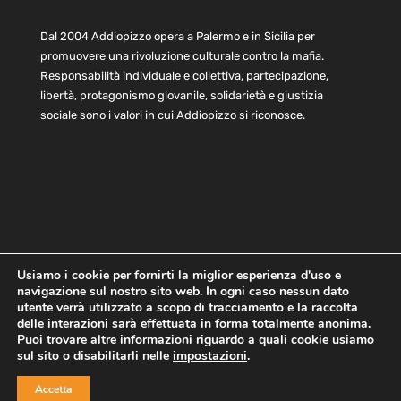
Dal 2004 Addiopizzo opera a Palermo e in Sicilia per
promuovere una rivoluzione culturale contro la mafia.
Responsabilità individuale e collettiva, partecipazione,
libertà, protagonismo giovanile, solidarietà e giustizia
sociale sono i valori in cui Addiopizzo si riconosce.
Usiamo i cookie per fornirti la miglior esperienza d'uso e
navigazione sul nostro sito web. In ogni caso nessun dato
Home
Statuto e bilancio
Contatti
utente verrà utilizzato a scopo di tracciamento e la raccolta
Privacy
Cookie
Child Protection Policy
delle interazioni sarà effettuata in forma totalmente anonima.
Puoi trovare altre informazioni riguardo a quali cookie usiamo
sul sito o disabilitarli nelle
impostazioni
.
Copyright © 2021 AddioPizzo | Tutti i diritti riservati | Sede
Accetta
Centrale: via Lincoln 131, 90133 Palermo