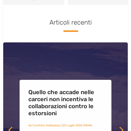
Articoli recenti
Quello che accade nelle
carceri non incentiva le
collaborazioni contro le
estorsioni
da
Comitato Addiopizzo
|
25 Luglio 2026
|
NEWS
,