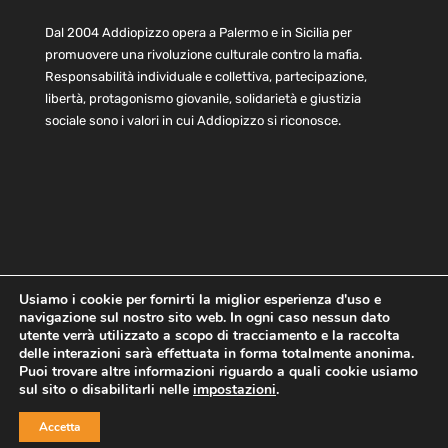
Dal 2004 Addiopizzo opera a Palermo e in Sicilia per
promuovere una rivoluzione culturale contro la mafia.
Responsabilità individuale e collettiva, partecipazione,
libertà, protagonismo giovanile, solidarietà e giustizia
sociale sono i valori in cui Addiopizzo si riconosce.
Usiamo i cookie per fornirti la miglior esperienza d'uso e
navigazione sul nostro sito web. In ogni caso nessun dato
Home
Statuto e bilancio
Contatti
utente verrà utilizzato a scopo di tracciamento e la raccolta
Privacy
Cookie
Child Protection Policy
delle interazioni sarà effettuata in forma totalmente anonima.
Puoi trovare altre informazioni riguardo a quali cookie usiamo
sul sito o disabilitarli nelle
impostazioni
.
Copyright © 2021 AddioPizzo | Tutti i diritti riservati | Sede
Accetta
Centrale: via Lincoln 131, 90133 Palermo