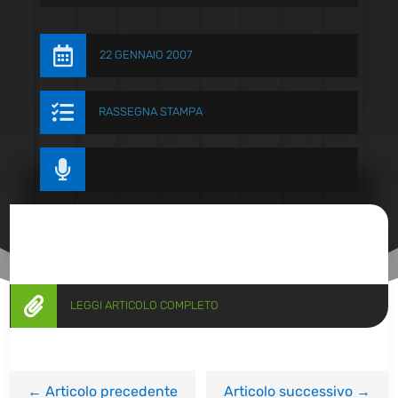

22 GENNAIO 2007

RASSEGNA STAMPA


LEGGI ARTICOLO COMPLETO
←
Articolo precedente
Articolo successivo
→