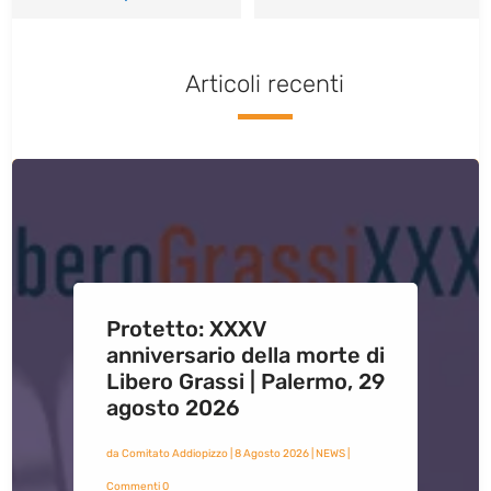
Articoli recenti
Protetto: XXXV
anniversario della morte di
Libero Grassi | Palermo, 29
agosto 2026
da
Comitato Addiopizzo
|
8 Agosto 2026
|
NEWS
|
Commenti 0