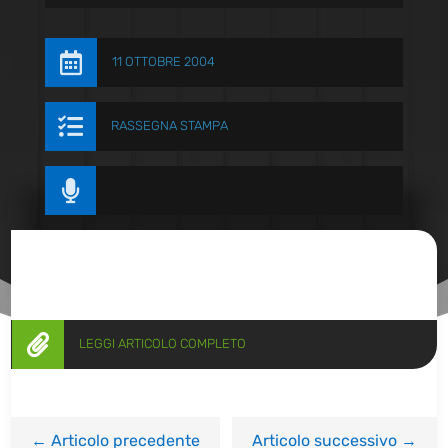

11 OTTOBRE 2004

RASSEGNA STAMPA


LEGGI ARTICOLO COMPLETO
←
Articolo precedente
Articolo successivo
→