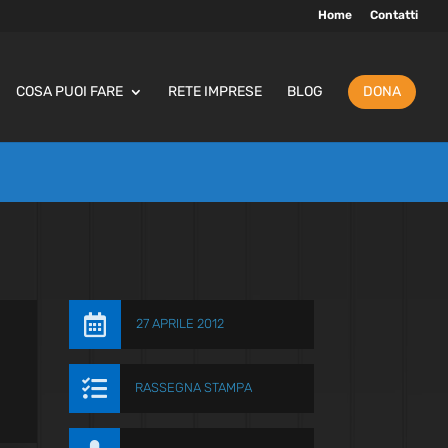
Home
Contatti
COSA PUOI FARE
RETE IMPRESE
BLOG
DONA

27 APRILE 2012

RASSEGNA STAMPA