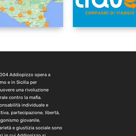
2004 Addiopizzo opera a
mo e in Sicilia per
uovere una rivoluzione
rale contro la mafia.
nsabilità individuale e
ttiva, partecipazione, libertà,
agonismo giovanile,
arietà e giustizia sociale sono
ori in cui Addiopizzo si