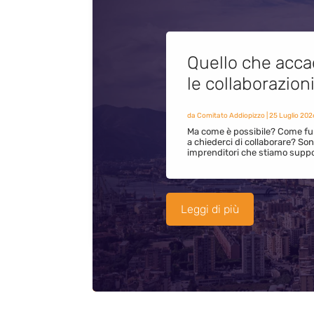
Quello che acca
le collaborazion
da
Comitato Addiopizzo
|
25 Luglio 202
Ma come è possibile? Come fun
a chiederci di collaborare? S
imprenditori che stiamo supp
Leggi di più