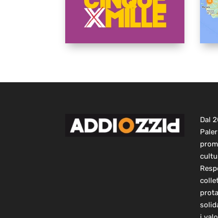
Dal 
Paler
prom
cultu
Respo
colle
prot
solid
i val