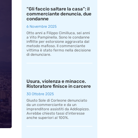
“Gli faccio saltare la casa”: il
commerciante denuncia, due
condanne
6 Novembre 2025
Otto anni a Filippo Cimilluca, sei anni
a Vito Pampinella. Sono le condanne
inflitte per estorsione aggravata dal
metodo mafioso. Il commerciante
vittima è stato fermo nella decisione
di denunciare.
Usura, violenza e minacce.
Ristoratore finisce in carcere
30 Ottobre 2025
Giusto Sole di Corleone denunciato
da un commerciante e da un
imprenditore assistiti da Addiopizzo.
Avrebbe chiesto tassi d’interesse
anche superiori al 100%.