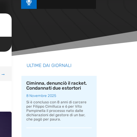

ULTIME DAI GIORNALI
→
Ciminna, denunciò il racket.
Condannati due estortori
8 Novembre 2025
Si è concluso con 8 anni di carcere
per Filippo Cimilluca e 6 per Vito
Pampinella il processo nato dalle
dichiarazioni del gestore di un bar,
che pagò per paura.