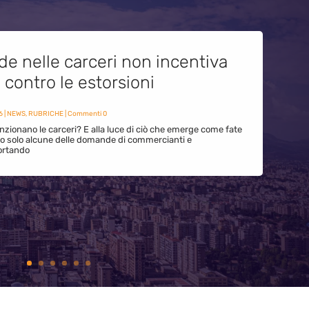
de nelle carceri non incentiva
i contro le estorsioni
6
|
NEWS
,
RUBRICHE
| Commenti 0
zionano le carceri? E alla luce di ciò che emerge come fate
ono solo alcune delle domande di commercianti e
ortando