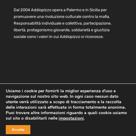
Dal 2004 Addiopizzo opera a Palermo e in Sicilia per
promuovere una rivoluzione culturale contro la mafia.
Responsabilità individuale e collettiva, partecipazione,
libertà, protagonismo giovanile, solidarietà e giustizia
sociale sono i valori in cui Addiopizzo si riconosce.
Usiamo i cookie per fornirti la miglior esperienza d'uso e
navigazione sul nostro sito web. In ogni caso nessun dato
Home
Statuto e bilancio
Contatti
utente verrà utilizzato a scopo di tracciamento e la raccolta
Privacy
Cookie
Child Protection Policy
delle interazioni sarà effettuata in forma totalmente anonima.
Puoi trovare altre informazioni riguardo a quali cookie usiamo
sul sito o disabilitarli nelle
impostazioni
.
Copyright © 2021 AddioPizzo | Tutti i diritti riservati | Sede
Accetta
Centrale: via Lincoln 131, 90133 Palermo