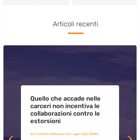
Articoli recenti
Quello che accade nelle
carceri non incentiva le
collaborazioni contro le
estorsioni
da
Comitato Addiopizzo
|
25 Luglio 2026
|
NEWS
,