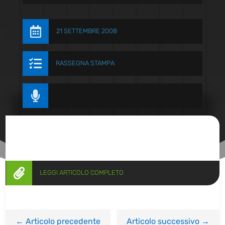

21 SETTEMBRE 2008

RASSEGNA STAMPA


LEGGI ARTICOLO COMPLETO
←
Articolo precedente
Articolo successivo
→