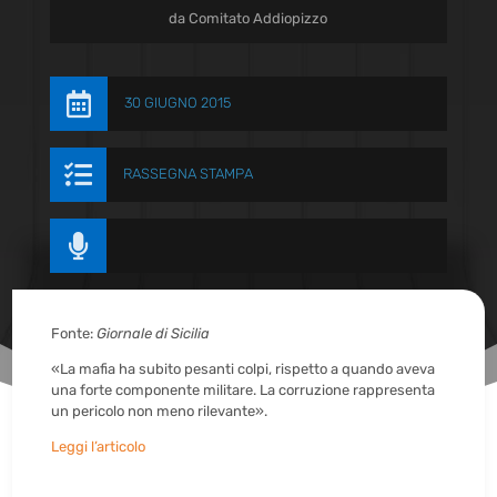
da
Comitato Addiopizzo

30 GIUGNO 2015

RASSEGNA STAMPA

Fonte:
Giornale di Sicilia
«La mafia ha subito pesanti colpi, rispetto a quando aveva
una forte componente militare. La corruzione rappresenta
un pericolo non meno rilevante».
Leggi l’articolo