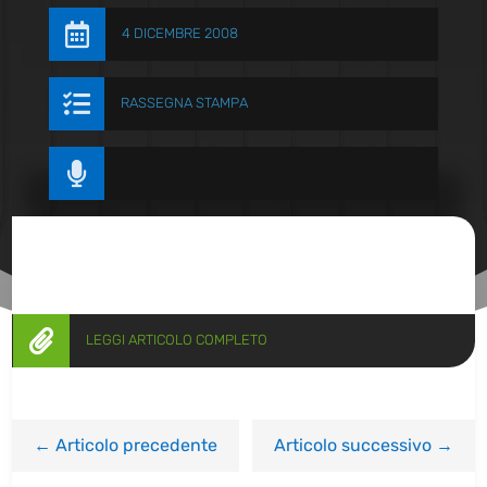

4 DICEMBRE 2008

RASSEGNA STAMPA


LEGGI ARTICOLO COMPLETO
←
Articolo precedente
Articolo successivo
→