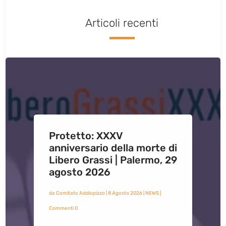
Articoli recenti
Protetto: XXXV
anniversario della morte di
Libero Grassi | Palermo, 29
agosto 2026
da
Comitato Addiopizzo
|
8 Agosto 2026
|
NEWS
|
Commenti 0