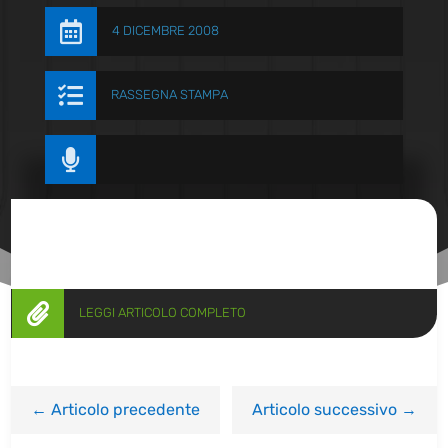

4 DICEMBRE 2008

RASSEGNA STAMPA


LEGGI ARTICOLO COMPLETO
←
Articolo precedente
Articolo successivo
→