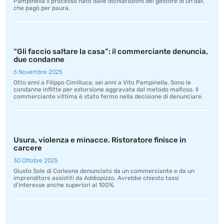
Pampinella il processo nato dalle dichiarazioni del gestore di un bar,
che pagò per paura.
“Gli faccio saltare la casa”: il commerciante denuncia,
due condanne
6 Novembre 2025
Otto anni a Filippo Cimilluca, sei anni a Vito Pampinella. Sono le
condanne inflitte per estorsione aggravata dal metodo mafioso. Il
commerciante vittima è stato fermo nella decisione di denunciare.
Usura, violenza e minacce. Ristoratore finisce in
carcere
30 Ottobre 2025
Giusto Sole di Corleone denunciato da un commerciante e da un
imprenditore assistiti da Addiopizzo. Avrebbe chiesto tassi
d’interesse anche superiori al 100%.