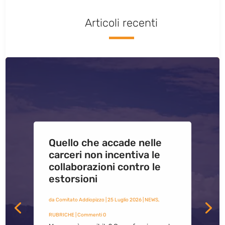
Articoli recenti
Quello che accade nelle
carceri non incentiva le
collaborazioni contro le
estorsioni
da
Comitato Addiopizzo
|
25 Luglio 2026
|
NEWS
,
RUBRICHE
| Commenti 0