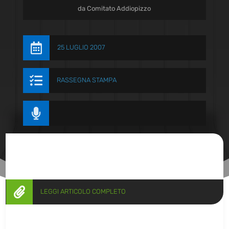
da
Comitato Addiopizzo

25 LUGLIO 2007

RASSEGNA STAMPA


LEGGI ARTICOLO COMPLETO