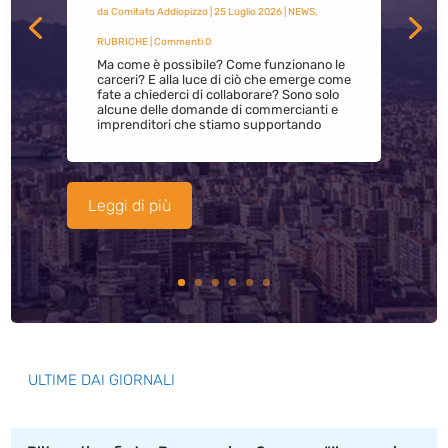
da
Comitato Addiopizzo
|
25 Luglio 2026
|
NEWS
,
RUBRICHE
| Commenti 0
Ma come è possibile? Come funzionano le
carceri? E alla luce di ciò che emerge come
fate a chiederci di collaborare? Sono solo
alcune delle domande di commercianti e
imprenditori che stiamo supportando
Leggi di più
ULTIME DAI GIORNALI