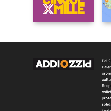
Dal 
Paler
prom
cultu
Respo
colle
prot
solid
i val