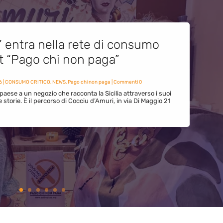
” entra nella rete di consumo
et “Pago chi non paga”
6
|
CONSUMO CRITICO
,
NEWS
,
Pago chi non paga
| Commenti 0
paese a un negozio che racconta la Sicilia attraverso i suoi
ue storie. È il percorso di Cocciu d’Amuri, in via Di Maggio 21