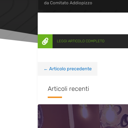
da
Comitato Addiopizzo

LEGGI ARTICOLO COMPLETO
←
Articolo precedente
Articoli recenti