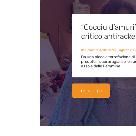
“Cocciu d’amuri
critico antirack
da
Comitato Addiopizzo
|
8 Agosto 202
Da una piccola torrefazione di 
prodotti, i suoi artigiani e le s
a Isola delle Femmine.
Leggi di più