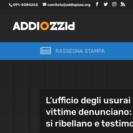
091-5084262
comitato@addiopizzo.org

RASSEGNA STAMPA
L’ufficio degli usurai
vittime denunciano: 
si ribellano e testi