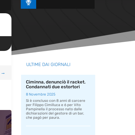

ULTIME DAI GIORNALI
→
Ciminna, denunciò il racket.
Condannati due estortori
8 Novembre 2025
Si è concluso con 8 anni di carcere
per Filippo Cimilluca e 6 per Vito
Pampinella il processo nato dalle
dichiarazioni del gestore di un bar,
che pagò per paura.