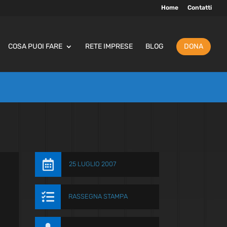
Home
Contatti
COSA PUOI FARE
RETE IMPRESE
BLOG
DONA

25 LUGLIO 2007

RASSEGNA STAMPA