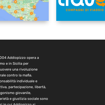
2004 Addiopizzo opera a
mo e in Sicilia per
uovere una rivoluzione
rale contro la mafia.
nsabilità individuale e
ttiva, partecipazione, libertà,
agonismo giovanile,
arietà e giustizia sociale sono
ori in cui Addiopizzo si