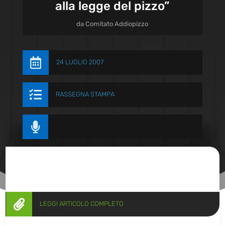
alla legge del pizzo”
da
Comitato Addiopizzo

24 LUGLIO 2007

RASSEGNA STAMPA


LEGGI ARTICOLO COMPLETO