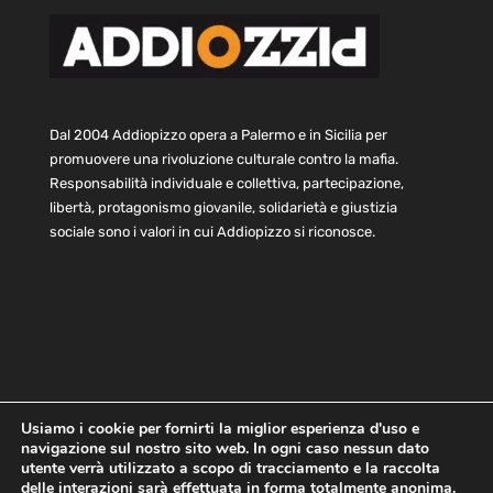
Dal 2004 Addiopizzo opera a Palermo e in Sicilia per
promuovere una rivoluzione culturale contro la mafia.
Responsabilità individuale e collettiva, partecipazione,
libertà, protagonismo giovanile, solidarietà e giustizia
sociale sono i valori in cui Addiopizzo si riconosce.
Usiamo i cookie per fornirti la miglior esperienza d'uso e
navigazione sul nostro sito web. In ogni caso nessun dato
Home
Statuto e bilancio
Contatti
utente verrà utilizzato a scopo di tracciamento e la raccolta
Privacy
Cookie
Child Protection Policy
delle interazioni sarà effettuata in forma totalmente anonima.