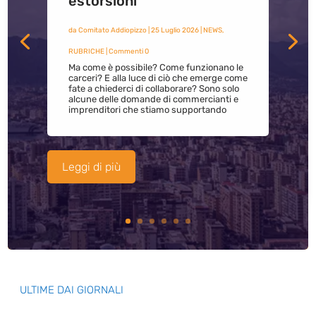
estorsioni
da
Comitato Addiopizzo
|
25 Luglio 2026
|
NEWS
,
RUBRICHE
| Commenti 0
Ma come è possibile? Come funzionano le
carceri? E alla luce di ciò che emerge come
fate a chiederci di collaborare? Sono solo
alcune delle domande di commercianti e
imprenditori che stiamo supportando
Leggi di più
ULTIME DAI GIORNALI