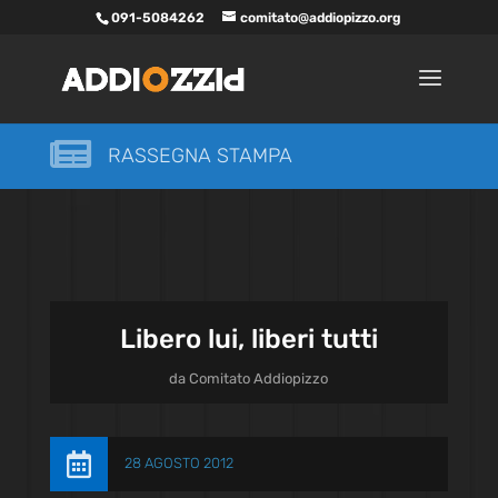
091-5084262
comitato@addiopizzo.org

RASSEGNA STAMPA
Libero lui, liberi tutti
da
Comitato Addiopizzo

28 AGOSTO 2012