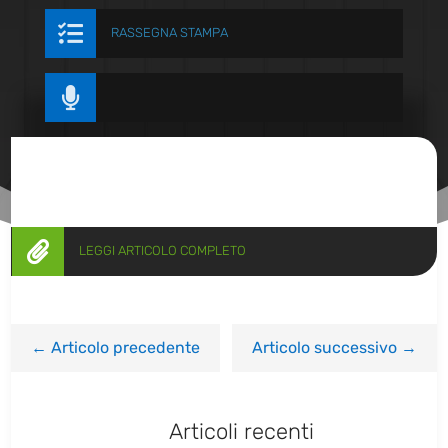

RASSEGNA STAMPA


LEGGI ARTICOLO COMPLETO
←
Articolo precedente
Articolo successivo
→
Articoli recenti