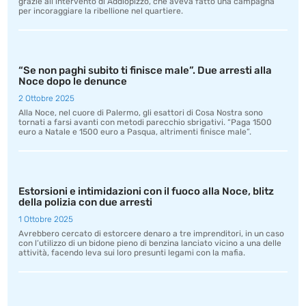
grazie all’intervento di Addiopizzo, che aveva fatto una campagna
per incoraggiare la ribellione nel quartiere.
“Se non paghi subito ti finisce male”. Due arresti alla
Noce dopo le denunce
2 Ottobre 2025
Alla Noce, nel cuore di Palermo, gli esattori di Cosa Nostra sono
tornati a farsi avanti con metodi parecchio sbrigativi. “Paga 1500
euro a Natale e 1500 euro a Pasqua, altrimenti finisce male”.
Estorsioni e intimidazioni con il fuoco alla Noce, blitz
della polizia con due arresti
1 Ottobre 2025
Avrebbero cercato di estorcere denaro a tre imprenditori, in un caso
con l’utilizzo di un bidone pieno di benzina lanciato vicino a una delle
attività, facendo leva sui loro presunti legami con la mafia.