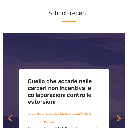
Articoli recenti
Quello che accade nelle
carceri non incentiva le
collaborazioni contro le
estorsioni
da
Comitato Addiopizzo
|
25 Luglio 2026
|
NEWS
,
RUBRICHE
| Commenti 0