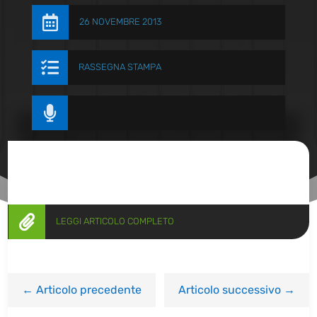

26 NOVEMBRE 2013

RASSEGNA STAMPA


LEGGI ARTICOLO COMPLETO
←
Articolo precedente
Articolo successivo
→