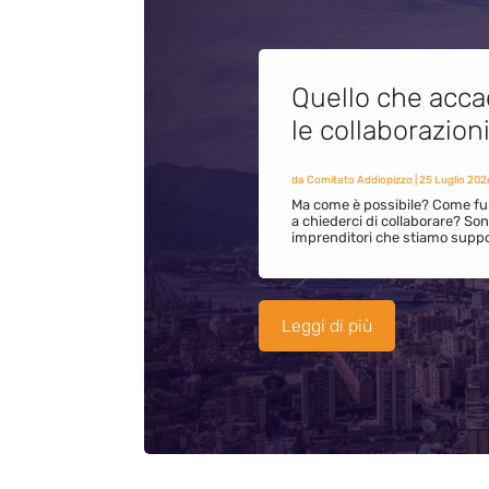
Quello che acca
le collaborazion
da
Comitato Addiopizzo
|
25 Luglio 202
Ma come è possibile? Come fun
a chiederci di collaborare? S
imprenditori che stiamo supp
Leggi di più