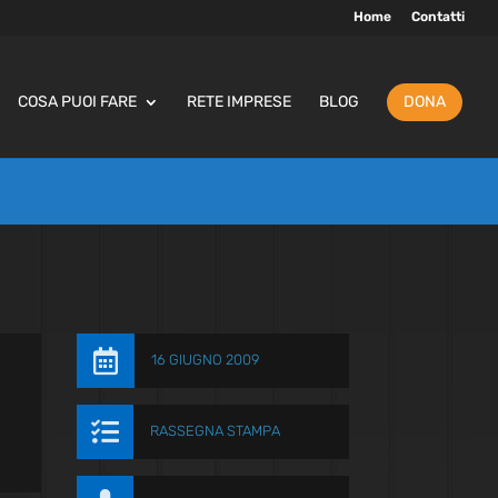
Home
Contatti
COSA PUOI FARE
RETE IMPRESE
BLOG
DONA

16 GIUGNO 2009

RASSEGNA STAMPA