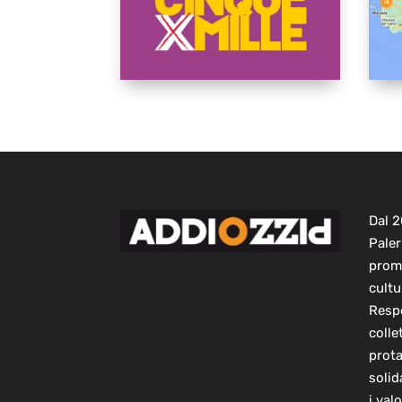
Dal 
Paler
prom
cultu
Respo
colle
prot
solid
i val