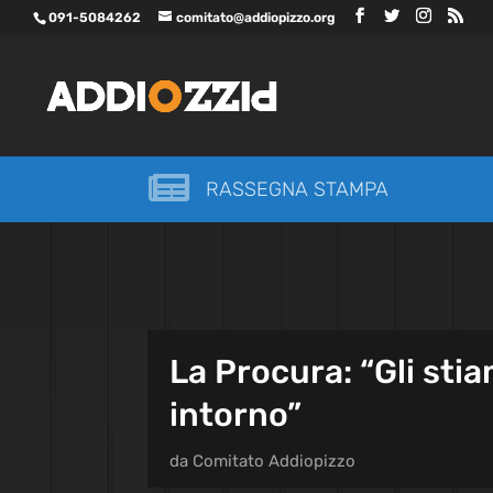
091-5084262
comitato@addiopizzo.org

RASSEGNA STAMPA
La Procura: “Gli sti
intorno”
da
Comitato Addiopizzo