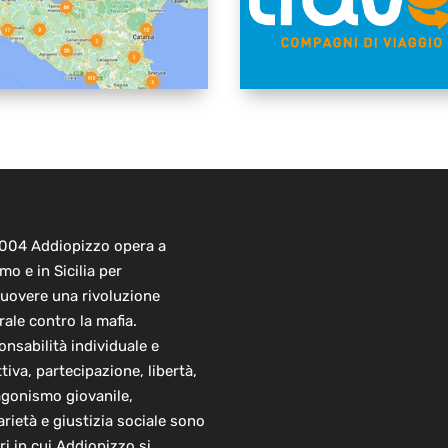
2004 Addiopizzo opera a
mo e in Sicilia per
uovere una rivoluzione
rale contro la mafia.
nsabilità individuale e
ttiva, partecipazione, libertà,
agonismo giovanile,
arietà e giustizia sociale sono
ori in cui Addiopizzo si