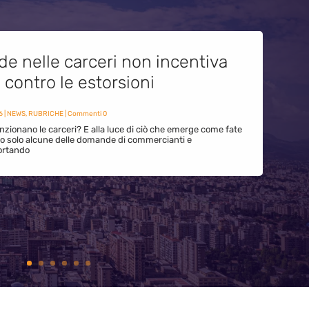
de nelle carceri non incentiva
i contro le estorsioni
6
|
NEWS
,
RUBRICHE
| Commenti 0
zionano le carceri? E alla luce di ciò che emerge come fate
ono solo alcune delle domande di commercianti e
ortando