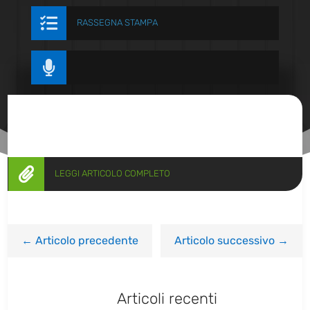

RASSEGNA STAMPA


LEGGI ARTICOLO COMPLETO
←
Articolo precedente
Articolo successivo
→
Articoli recenti