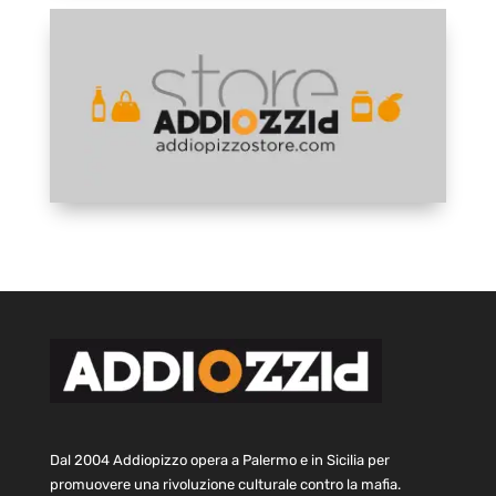
Dal 2004 Addiopizzo opera a Palermo e in Sicilia per
promuovere una rivoluzione culturale contro la mafia.