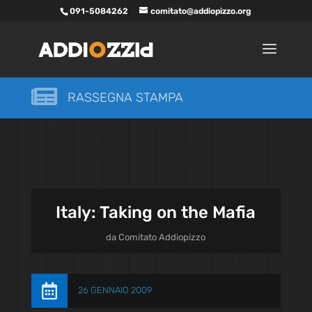
091-5084262
comitato@addiopizzo.org

RASSEGNA STAMPA
Italy: Taking on the Mafia
da
Comitato Addiopizzo

26 GENNAIO 2009