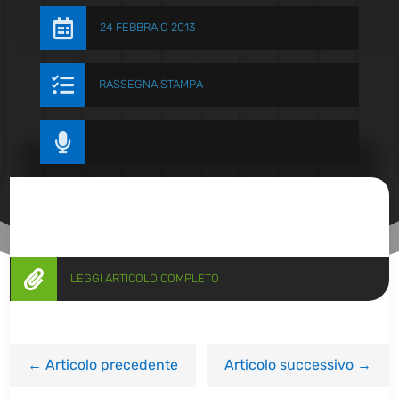

24 FEBBRAIO 2013

RASSEGNA STAMPA


LEGGI ARTICOLO COMPLETO
←
Articolo precedente
Articolo successivo
→