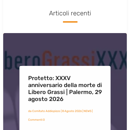
Articoli recenti
Protetto: XXXV
anniversario della morte di
Libero Grassi | Palermo, 29
agosto 2026
da
Comitato Addiopizzo
|
8 Agosto 2026
|
NEWS
|
Commenti 0