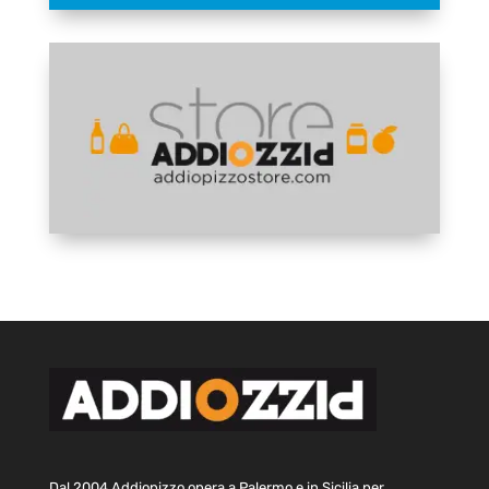
Dal 2004 Addiopizzo opera a Palermo e in Sicilia per