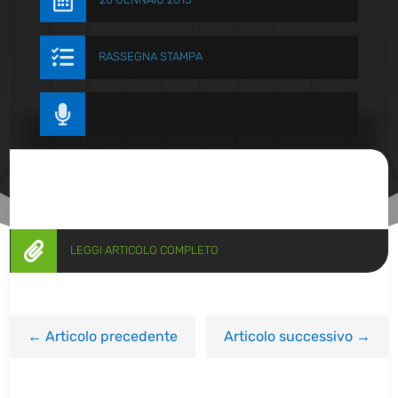


RASSEGNA STAMPA


LEGGI ARTICOLO COMPLETO
←
Articolo precedente
Articolo successivo
→