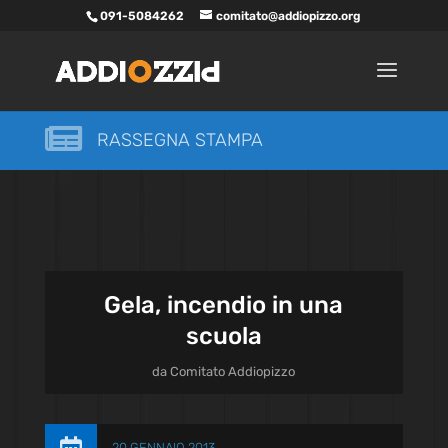
091-5084262
comitato@addiopizzo.org

RASSEGNA STAMPA
Gela, incendio in una
scuola
da
Comitato Addiopizzo
20 GENNAIO 2013