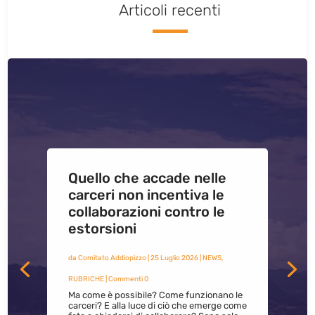
Articoli recenti
Quello che accade nelle
carceri non incentiva le
collaborazioni contro le
estorsioni
da
Comitato Addiopizzo
|
25 Luglio 2026
|
NEWS
,
RUBRICHE
| Commenti 0
Ma come è possibile? Come funzionano le
carceri? E alla luce di ciò che emerge come