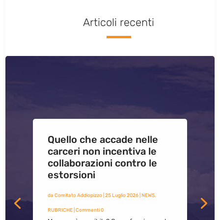
Articoli recenti
Quello che accade nelle
carceri non incentiva le
collaborazioni contro le
estorsioni
da
Comitato Addiopizzo
|
25 Luglio 2026
|
NEWS
,
RUBRICHE
| Commenti 0