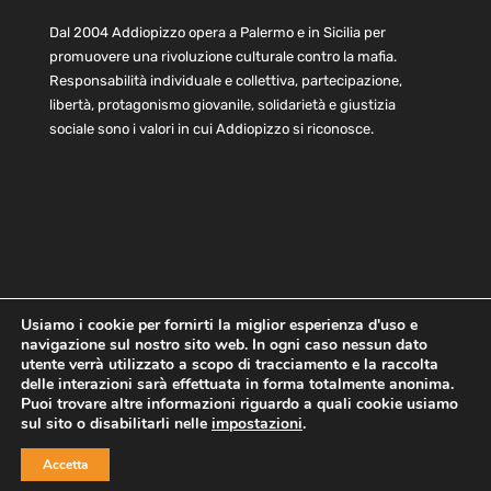
Dal 2004 Addiopizzo opera a Palermo e in Sicilia per
promuovere una rivoluzione culturale contro la mafia.
Responsabilità individuale e collettiva, partecipazione,
libertà, protagonismo giovanile, solidarietà e giustizia
sociale sono i valori in cui Addiopizzo si riconosce.
Usiamo i cookie per fornirti la miglior esperienza d'uso e
navigazione sul nostro sito web. In ogni caso nessun dato
Home
Statuto e bilancio
Contatti
utente verrà utilizzato a scopo di tracciamento e la raccolta
Privacy
Cookie
Child Protection Policy
delle interazioni sarà effettuata in forma totalmente anonima.
Puoi trovare altre informazioni riguardo a quali cookie usiamo
sul sito o disabilitarli nelle
impostazioni
.
Copyright © 2021 AddioPizzo | Tutti i diritti riservati | Sede
Accetta
Centrale: via Lincoln 131, 90133 Palermo