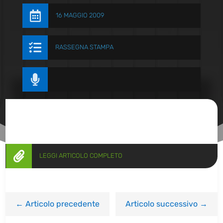

16 MAGGIO 2009

RASSEGNA STAMPA


LEGGI ARTICOLO COMPLETO
←
Articolo precedente
Articolo successivo
→