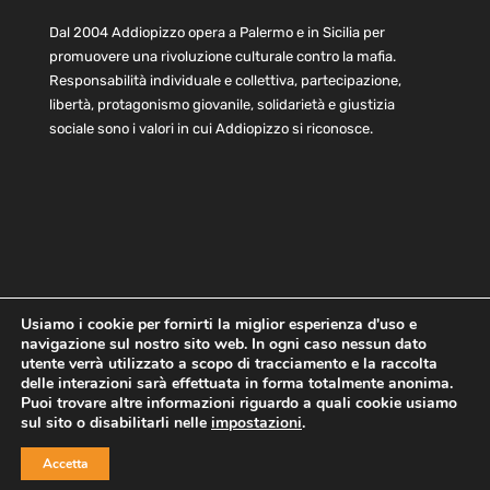
Dal 2004 Addiopizzo opera a Palermo e in Sicilia per
promuovere una rivoluzione culturale contro la mafia.
Responsabilità individuale e collettiva, partecipazione,
libertà, protagonismo giovanile, solidarietà e giustizia
sociale sono i valori in cui Addiopizzo si riconosce.
Usiamo i cookie per fornirti la miglior esperienza d'uso e
navigazione sul nostro sito web. In ogni caso nessun dato
Home
Statuto e bilancio
Contatti
utente verrà utilizzato a scopo di tracciamento e la raccolta
Privacy
Cookie
Child Protection Policy
delle interazioni sarà effettuata in forma totalmente anonima.
Puoi trovare altre informazioni riguardo a quali cookie usiamo
sul sito o disabilitarli nelle
impostazioni
.
Copyright © 2021 AddioPizzo | Tutti i diritti riservati | Sede
Accetta
Centrale: via Lincoln 131, 90133 Palermo