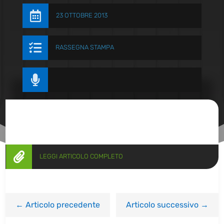

23 OTTOBRE 2013

RASSEGNA STAMPA


LEGGI ARTICOLO COMPLETO
←
Articolo precedente
Articolo successivo
→