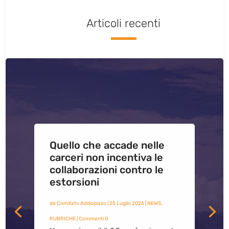
Articoli recenti
Quello che accade nelle
carceri non incentiva le
collaborazioni contro le
estorsioni
da
Comitato Addiopizzo
|
25 Luglio 2026
|
NEWS
,
RUBRICHE
| Commenti 0