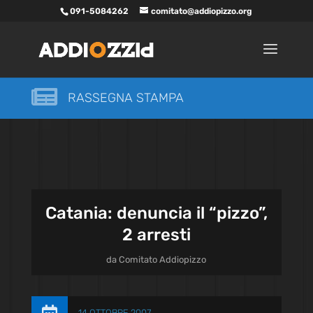
091-5084262
comitato@addiopizzo.org

RASSEGNA STAMPA
Catania: denuncia il “pizzo”,
2 arresti
da
Comitato Addiopizzo
14 OTTOBRE 2007