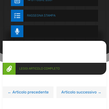


RASSEGNA STAMPA


LEGGI ARTICOLO COMPLETO
←
Articolo precedente
Articolo successivo
→