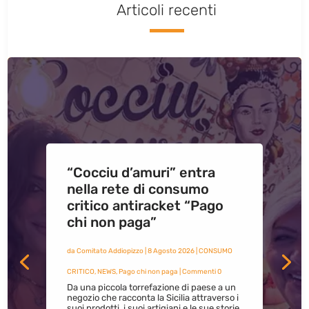
Articoli recenti
“Cocciu d’amuri” entra
nella rete di consumo
critico antiracket “Pago
chi non paga”
da
Comitato Addiopizzo
|
8 Agosto 2026
|
CONSUMO
CRITICO
,
NEWS
,
Pago chi non paga
| Commenti 0
Da una piccola torrefazione di paese a un
negozio che racconta la Sicilia attraverso i
suoi prodotti, i suoi artigiani e le sue storie.