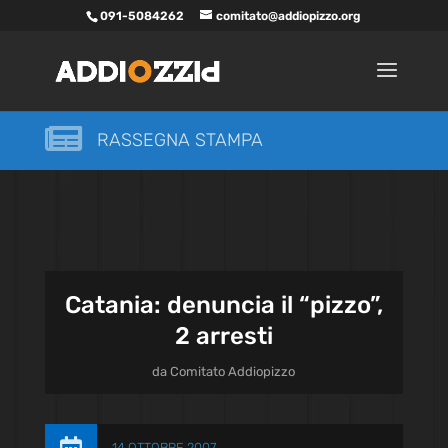
091-5084262
comitato@addiopizzo.org

RASSEGNA STAMPA
Catania: denuncia il “pizzo”,
2 arresti
da
Comitato Addiopizzo
14 OTTOBRE 2007