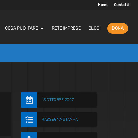
Home
Contatti
COSA PUOI FARE
RETE IMPRESE
BLOG
DONA

13 OTTOBRE 2007

RASSEGNA STAMPA