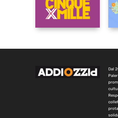
Dal 
Paler
prom
cultu
Respo
colle
prot
solid