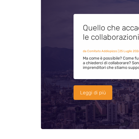
Quello che acca
le collaborazion
da
Comitato Addiopizzo
|
25 Luglio 202
Ma come è possibile? Come fun
a chiederci di collaborare? S
imprenditori che stiamo supp
Leggi di più