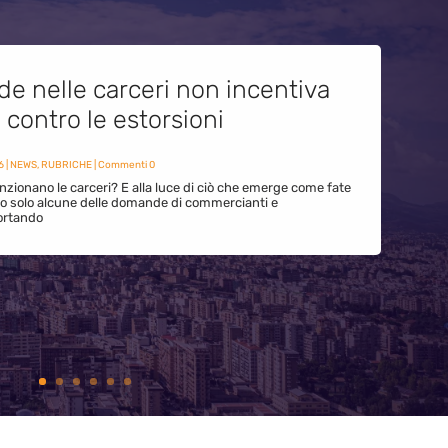
de nelle carceri non incentiva
i contro le estorsioni
6
|
NEWS
,
RUBRICHE
| Commenti 0
zionano le carceri? E alla luce di ciò che emerge come fate
ono solo alcune delle domande di commercianti e
ortando