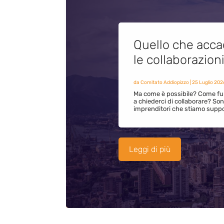
Quello che acca
le collaborazion
da
Comitato Addiopizzo
|
25 Luglio 202
Ma come è possibile? Come fun
a chiederci di collaborare? S
imprenditori che stiamo supp
Leggi di più