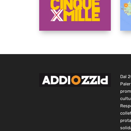
Dal 
Paler
prom
cultu
Respo
colle
prot
solid