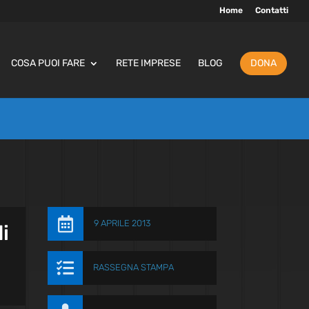
Home
Contatti
COSA PUOI FARE
RETE IMPRESE
BLOG
DONA

9 APRILE 2013
i

RASSEGNA STAMPA