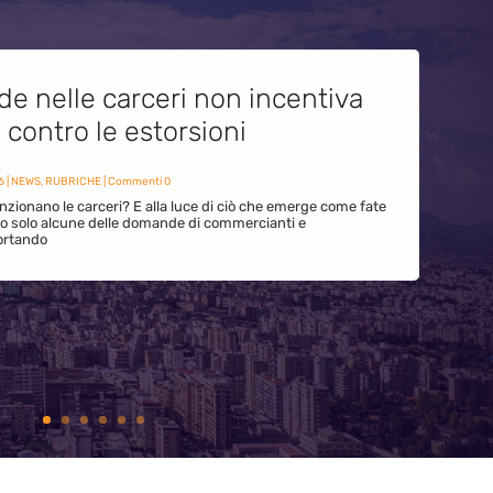
de nelle carceri non incentiva
i contro le estorsioni
6
|
NEWS
,
RUBRICHE
| Commenti 0
zionano le carceri? E alla luce di ciò che emerge come fate
ono solo alcune delle domande di commercianti e
ortando