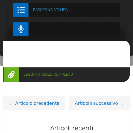

RASSEGNA STAMPA


LEGGI ARTICOLO COMPLETO
←
Articolo precedente
Articolo successivo
→
Articoli recenti