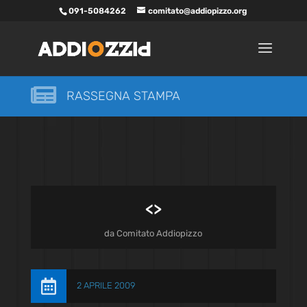
091-5084262
comitato@addiopizzo.org

RASSEGNA STAMPA
<
>
da
Comitato Addiopizzo

2 APRILE 2009