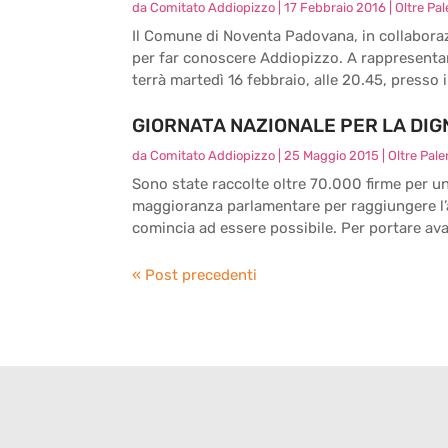
da
Comitato Addiopizzo
|
17 Febbraio 2016
|
Oltre Pa
Il Comune di Noventa Padovana, in collaboraz
per far conoscere Addiopizzo. A rappresentarc
terrà martedì 16 febbraio, alle 20.45, presso 
GIORNATA NAZIONALE PER LA DIGN
da
Comitato Addiopizzo
|
25 Maggio 2015
|
Oltre Pal
Sono state raccolte oltre 70.000 firme per un
maggioranza parlamentare per raggiungere l’
comincia ad essere possibile. Per portare avan
« Post precedenti