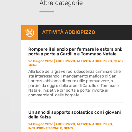
Altre categorie
ATTIVITÀ ADDIOPIZZO
Rompere il silenzio per fermare le estorsioni:
porta a porta a Cardillo e Tommaso Natale
26 Giugno 2026
|
ADDIOPIZZO
,
ATTIVITA' ADDIOPIZZO
,
NEWS
,
slider
Alla luce della grave recrudescenza criminale che
sta interessando il mandamento mafioso di San
Lorenzo abbiamo ritenuto utile promuovere, a
partire da oggi e dalle aree di Cardillo e Tommaso
Natale, iniziative di “porta a porta” rivolte ai
commercianti delle borgate.
Un anno di supporto scolastico con i giovani
della Kalsa
24 Giugno 2026
|
ADDIOPIZZO
,
ATTIVITA' ADDIOPIZZO
,
INCLUSIONE SOCIALE
,
NEWS