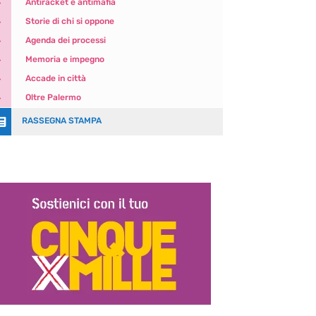
5
Antiracket e antimafia
5
Storie di chi si oppone
5
Agenda dei processi
5
Memoria e impegno
5
Accade in città
5
Oltre Palermo

RASSEGNA STAMPA