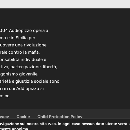
2004 Addiopizzo opera a
mo e in Sicilia per
uovere una rivoluzione
rale contro la mafia.
nsabilità individuale e
ttiva, partecipazione, libertà,
agonismo giovanile,
arietà e giustizia sociale sono
ori in cui Addiopizzo si
osce.
ivacy
Cookie
Child Protection Policy
navigazione sul nostro sito web. In ogni caso nessun dato utente verrà 
almente anonima.