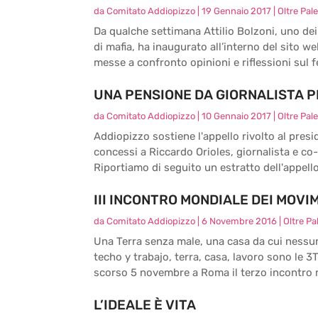
da
Comitato Addiopizzo
|
19 Gennaio 2017
|
Oltre Pal
Da qualche settimana Attilio Bolzoni, uno dei 
di mafia, ha inaugurato all’interno del sito w
messe a confronto opinioni e riflessioni sul 
UNA PENSIONE DA GIORNALISTA P
da
Comitato Addiopizzo
|
10 Gennaio 2017
|
Oltre Pal
Addiopizzo sostiene l'appello rivolto al pres
concessi a Riccardo Orioles, giornalista e co-fo
Riportiamo di seguito un estratto dell'appello 
III INCONTRO MONDIALE DEI MOVI
da
Comitato Addiopizzo
|
6 Novembre 2016
|
Oltre P
Una Terra senza male, una casa da cui nessuno
techo y trabajo, terra, casa, lavoro sono le 3T
scorso 5 novembre a Roma il terzo incontro m
L’IDEALE È VITA