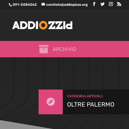
091-5084262
comitato@addiopizzo.org

ARCHIVIO
CATEGORIA ARTICOLI:

OLTRE PALERMO