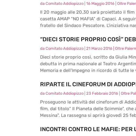
da
Comitato Addiopizzo
|
16 Maggio 2016
|
Oltre Pal
Il 20 maggio alle 20.30 sarà proiettato il fil
casetta AMAP "NO MAFIA" di Capaci. A seguire 
fratello del Sindaco Pescatore. L'iniziativa nas
“DIECI STORIE PROPRIO COSÌ” DE
da
Comitato Addiopizzo
|
21 Marzo 2016
|
Oltre Paler
Dieci storie proprio così, scritto da Giulia M
debutta in prima nazionale al Teatro Argentina
Memoria e dell’Impegno in ricordo di tutte le 
RIPARTE IL CINEFORUM DI ADDIO
da
Comitato Addiopizzo
|
23 Febbraio 2016
|
Oltre Pa
Proseguono le attività del cineforum di Addio
film, dal titolo" Il Pianeta delle Scimmie", che
Messina". La rassegna si aprirà giovedì 25 febb
INCONTRI CONTRO LE MAFIE: PER