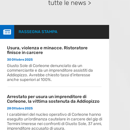
tutte le news >

RASSEGNA STAMPA
Usura, violenza e minacce. Ristoratore
finisce in carcere
30 Ottobre 2025
Giusto Sole di Corleone denunciato da un
commerciante e da un imprenditore assistiti da
Addiopizzo. Avrebbe chiesto tassi d’interesse
anche superiori al 100%.
Arrestato per usura un imprenditore di
Corleone, la vittima sostenuta da Addiopizzo
28 Ottobre 2025
I carabinieri del nucleo operativo di Corleone hanno
eseguito un’ordinanza cautelare in carcere del gip di
Termini Imerese nei confronti di Giusto Sole, 37 anni,
imprenditore accusato di usura.