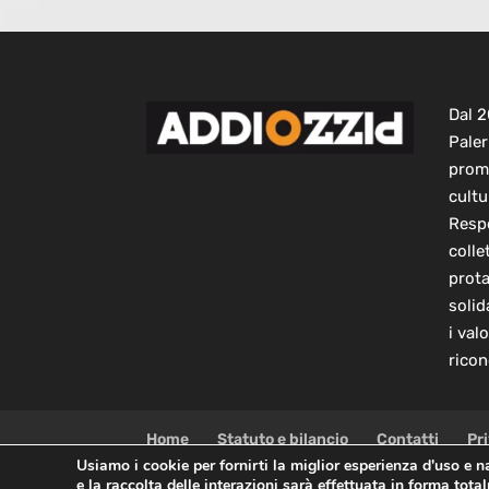
Dal 
Paler
prom
cultu
Respo
colle
prot
solid
i val
ricon
Home
Statuto e bilancio
Contatti
Pr
Usiamo i cookie per fornirti la miglior esperienza d'uso e 
e la raccolta delle interazioni sarà effettuata in forma tot