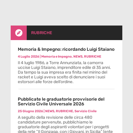

RUBRICHE
Memoria & Impegno: ricordando Luigi Staiano
4 Luglio 2026
|
Memoria e Impegno
,
NEWS
,
RUBRICHE
Il 4 luglio 1986, a Torre Annunziata, la camorra
uccise Luigi Staiano, imprenditore edile di 35 anni.
Da tempo la sua impresa era finita nel mirino del
racket e Luigi aveva scelto di denunciare i suoi
estorsori alle forze dell’ordine.
Pubblicate le graduatorie provvisorie del
Servizio Civile Universale 2026
25 Giugno 2026
|
NEWS
,
RUBRICHE
,
Servizio Civile
A seguito della revisione delle circa 480
candidature pervenute, pubblichiamo le
graduatorie degli aspiranti volontari per i progetti
della rete “Il Gonzaga, con i Giovani, in Sicilia” (ente