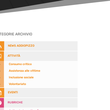
TEGORIE ARCHIVIO

NEWS ADDIOPIZZO

ATTIVITÀ
5
Consumo critico
5
Assistenza alle vittime
5
Inclusione sociale
5
Volontariato

EVENTI

RUBRICHE