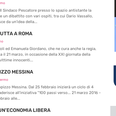
ermo
m Il Sindaco Pescatore presso lo spazio antistante la
un dibattito con vari ospiti, tra cui Dario Vassallo,
ce da un'idea della...
BUTTA A ROMA
mo
inoli ed Emanuela Giordano, che ne cura anche la regia,
 il 21 marzo, in occasione della XXI giornata della
vittime innocenti...
PIZZO MESSINA
lermo
pizzo Messina. Dal 25 febbraio inizierà un ciclo di 4
 aderisce all'iniziativa "100 passi verso... 21 marzo 2016 -
raio alle...
 UN’ECONOMIA LIBERA