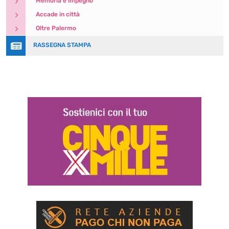
5
Memoria e impegno
5
Accade in città
5
Oltre Palermo

RASSEGNA STAMPA