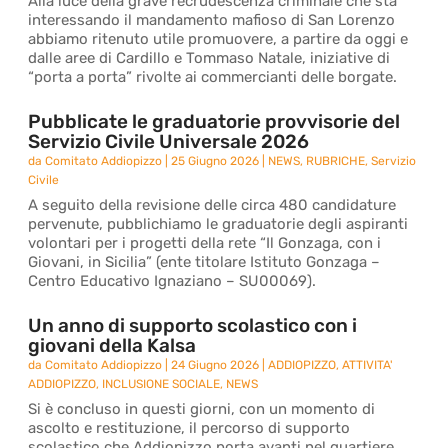
Alla luce della grave recrudescenza criminale che sta
interessando il mandamento mafioso di San Lorenzo
abbiamo ritenuto utile promuovere, a partire da oggi e
dalle aree di Cardillo e Tommaso Natale, iniziative di
“porta a porta” rivolte ai commercianti delle borgate.
Pubblicate le graduatorie provvisorie del
Servizio Civile Universale 2026
da
Comitato Addiopizzo
|
25 Giugno 2026
|
NEWS
,
RUBRICHE
,
Servizio
Civile
A seguito della revisione delle circa 480 candidature
pervenute, pubblichiamo le graduatorie degli aspiranti
volontari per i progetti della rete “Il Gonzaga, con i
Giovani, in Sicilia” (ente titolare Istituto Gonzaga –
Centro Educativo Ignaziano – SU00069).
Un anno di supporto scolastico con i
giovani della Kalsa
da
Comitato Addiopizzo
|
24 Giugno 2026
|
ADDIOPIZZO
,
ATTIVITA'
ADDIOPIZZO
,
INCLUSIONE SOCIALE
,
NEWS
Si è concluso in questi giorni, con un momento di
ascolto e restituzione, il percorso di supporto
scolastico che Addiopizzo porta avanti nel quartiere