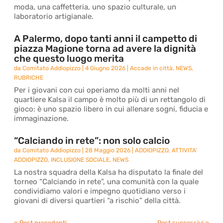
moda, una caffetteria, uno spazio culturale, un
laboratorio artigianale.
A Palermo, dopo tanti anni il campetto di
piazza Magione torna ad avere la dignità
che questo luogo merita
da
Comitato Addiopizzo
|
4 Giugno 2026
|
Accade in città
,
NEWS
,
RUBRICHE
Per i giovani con cui operiamo da molti anni nel
quartiere Kalsa il campo è molto più di un rettangolo di
gioco: è uno spazio libero in cui allenare sogni, fiducia e
immaginazione.
“Calciando in rete”: non solo calcio
da
Comitato Addiopizzo
|
28 Maggio 2026
|
ADDIOPIZZO
,
ATTIVITA'
ADDIOPIZZO
,
INCLUSIONE SOCIALE
,
NEWS
La nostra squadra della Kalsa ha disputato la finale del
torneo “Calciando in rete”, una comunità con la quale
condividiamo valori e impegno quotidiano verso i
giovani di diversi quartieri “a rischio” della città.
« Post precedenti
Post successivi »