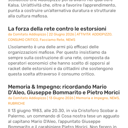
Kalsa. Un’attività che, oltre a favorire l’apprendimento,
punta a costruire un’alternativa duratura e strutturale
alla cultura mafiosa.
La forza della rete contro le estorsioni
da
Comitato Addiopizzo
|
22 Giugno 2026
|
ATTIVITA' ADDIOPIZZO
,
CONSUMO CRITICO
,
Facciamo Rete
,
NEWS
L’isolamento è una delle armi più efficaci delle
organizzazioni mafiose. Per questo insistiamo da
sempre sulla costruzione di una rete, composta da
operatori economici che hanno scelto di opporsi al
racket delle estorsioni e da cittadini che sostengono
questa scelta attraverso il consumo critico.
Memoria & Impegno: ricordando Mario
D’Aleo, Giuseppe Bommarito e Pietro Morici
da
Comitato Addiopizzo
|
13 Giugno 2026
|
Memoria e Impegno
,
NEWS
,
RUBRICHE
Il 13 giugno 1983, alle 20.30, in via Cristoforo Scobar a
Palermo, un commando di Cosa nostra tese un agguato
al capitano Mario D’Aleo, l’appuntato Giuseppe
Bommarito e il carabiniere Pietro Morici. Non fecero in