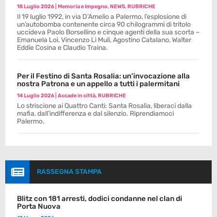
18 Luglio 2026
|
Memoria e Impegno
,
NEWS
,
RUBRICHE
Il 19 luglio 1992, in via D’Amelio a Palermo, l’esplosione di
un’autobomba contenente circa 90 chilogrammi di tritolo
uccideva Paolo Borsellino e cinque agenti della sua scorta –
Emanuela Loi, Vincenzo Li Muli, Agostino Catalano, Walter
Eddie Cosina e Claudio Traina.
Per il Festino di Santa Rosalia: un’invocazione alla
nostra Patrona e un appello a tutti i palermitani
14 Luglio 2026
|
Accade in città
,
RUBRICHE
Lo striscione ai Quattro Canti: Santa Rosalia, liberaci dalla
mafia, dall’indifferenza e dal silenzio. Riprendiamoci
Palermo.

RASSEGNA STAMPA
Blitz con 181 arresti, dodici condanne nel clan di
Porta Nuova