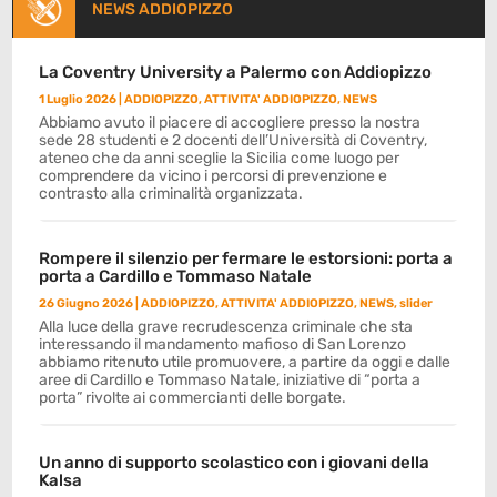
NEWS ADDIOPIZZO
La Coventry University a Palermo con Addiopizzo
1 Luglio 2026
|
ADDIOPIZZO
,
ATTIVITA' ADDIOPIZZO
,
NEWS
Abbiamo avuto il piacere di accogliere presso la nostra
sede 28 studenti e 2 docenti dell’Università di Coventry,
ateneo che da anni sceglie la Sicilia come luogo per
comprendere da vicino i percorsi di prevenzione e
contrasto alla criminalità organizzata.
Rompere il silenzio per fermare le estorsioni: porta a
porta a Cardillo e Tommaso Natale
26 Giugno 2026
|
ADDIOPIZZO
,
ATTIVITA' ADDIOPIZZO
,
NEWS
,
slider
Alla luce della grave recrudescenza criminale che sta
interessando il mandamento mafioso di San Lorenzo
abbiamo ritenuto utile promuovere, a partire da oggi e dalle
aree di Cardillo e Tommaso Natale, iniziative di “porta a
porta” rivolte ai commercianti delle borgate.
Un anno di supporto scolastico con i giovani della
Kalsa