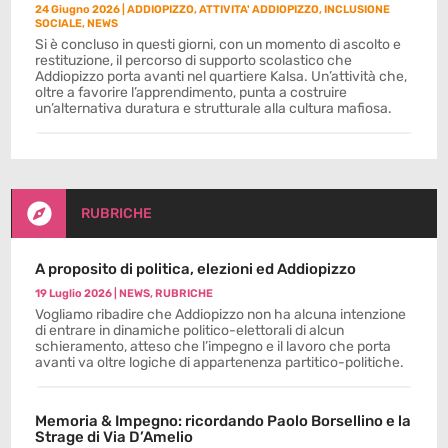
24 Giugno 2026
|
ADDIOPIZZO
,
ATTIVITA' ADDIOPIZZO
,
INCLUSIONE
SOCIALE
,
NEWS
Si è concluso in questi giorni, con un momento di ascolto e
restituzione, il percorso di supporto scolastico che
Addiopizzo porta avanti nel quartiere Kalsa. Un’attività che,
oltre a favorire l’apprendimento, punta a costruire
un’alternativa duratura e strutturale alla cultura mafiosa.

RUBRICHE
A proposito di politica, elezioni ed Addiopizzo
19 Luglio 2026
|
NEWS
,
RUBRICHE
Vogliamo ribadire che Addiopizzo non ha alcuna intenzione
di entrare in dinamiche politico-elettorali di alcun
schieramento, atteso che l’impegno e il lavoro che porta
avanti va oltre logiche di appartenenza partitico-politiche.
Memoria & Impegno: ricordando Paolo Borsellino e la
Strage di Via D’Amelio