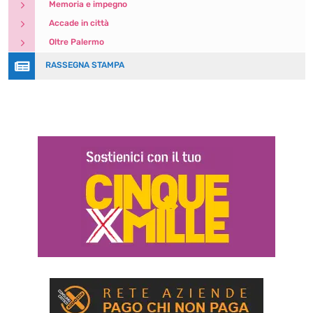
5
Memoria e impegno
5
Accade in città
5
Oltre Palermo

RASSEGNA STAMPA