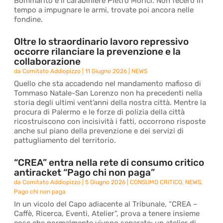
Bommarito e il carabiniere Pietro Morici. Non fecero in
tempo a impugnare le armi, trovate poi ancora nelle
fondine.
Oltre lo straordinario lavoro repressivo
occorre rilanciare la prevenzione e la
collaborazione
da
Comitato Addiopizzo
|
11 Giugno 2026
|
NEWS
Quello che sta accadendo nel mandamento mafioso di
Tommaso Natale-San Lorenzo non ha precedenti nella
storia degli ultimi vent’anni della nostra città. Mentre la
procura di Palermo e le forze di polizia della città
ricostruiscono con incisività i fatti, occorrono risposte
anche sul piano della prevenzione e dei servizi di
pattugliamento del territorio.
“CREA” entra nella rete di consumo critico
antiracket “Pago chi non paga”
da
Comitato Addiopizzo
|
5 Giugno 2026
|
CONSUMO CRITICO
,
NEWS
,
Pago chi non paga
In un vicolo del Capo adiacente al Tribunale, “CREA –
Caffè, Ricerca, Eventi, Atelier”, prova a tenere insieme