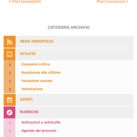
« Post precedenti
Post successivi »
CATEGORIE ARCHIVIO

NEWS ADDIOPIZZO

ATTIVITÀ
5
Consumo critico
5
Assistenza alle vittime
5
Inclusione sociale
5
Volontariato

EVENTI

RUBRICHE
5
Antiracket e antimafia
5
Agenda dei processi