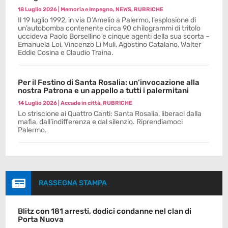
18 Luglio 2026
|
Memoria e Impegno
,
NEWS
,
RUBRICHE
Il 19 luglio 1992, in via D’Amelio a Palermo, l’esplosione di
un’autobomba contenente circa 90 chilogrammi di tritolo
uccideva Paolo Borsellino e cinque agenti della sua scorta –
Emanuela Loi, Vincenzo Li Muli, Agostino Catalano, Walter
Eddie Cosina e Claudio Traina.
Per il Festino di Santa Rosalia: un’invocazione alla
nostra Patrona e un appello a tutti i palermitani
14 Luglio 2026
|
Accade in città
,
RUBRICHE
Lo striscione ai Quattro Canti: Santa Rosalia, liberaci dalla
mafia, dall’indifferenza e dal silenzio. Riprendiamoci
Palermo.

RASSEGNA STAMPA
Blitz con 181 arresti, dodici condanne nel clan di
Porta Nuova