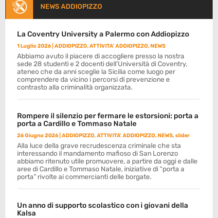
NEWS ADDIOPIZZO
La Coventry University a Palermo con Addiopizzo
1 Luglio 2026
|
ADDIOPIZZO
,
ATTIVITA' ADDIOPIZZO
,
NEWS
Abbiamo avuto il piacere di accogliere presso la nostra
sede 28 studenti e 2 docenti dell’Università di Coventry,
ateneo che da anni sceglie la Sicilia come luogo per
comprendere da vicino i percorsi di prevenzione e
contrasto alla criminalità organizzata.
Rompere il silenzio per fermare le estorsioni: porta a
porta a Cardillo e Tommaso Natale
26 Giugno 2026
|
ADDIOPIZZO
,
ATTIVITA' ADDIOPIZZO
,
NEWS
,
slider
Alla luce della grave recrudescenza criminale che sta
interessando il mandamento mafioso di San Lorenzo
abbiamo ritenuto utile promuovere, a partire da oggi e dalle
aree di Cardillo e Tommaso Natale, iniziative di “porta a
porta” rivolte ai commercianti delle borgate.
Un anno di supporto scolastico con i giovani della
Kalsa