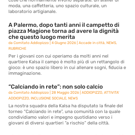
cose che normalmente vivono separate: un atelier di
moda, una caffetteria, uno spazio culturale, un
laboratorio artigianale.
A Palermo, dopo tanti anni il campetto di
piazza Magione torna ad avere la dignità
che questo luogo merita
da
Comitato Addiopizzo
|
4 Giugno 2026
|
Accade in città
,
NEWS
,
RUBRICHE
Per i giovani con cui operiamo da molti anni nel
quartiere Kalsa il campo è molto più di un rettangolo di
gioco: è uno spazio libero in cui allenare sogni, fiducia e
immaginazione.
“Calciando in rete”: non solo calcio
da
Comitato Addiopizzo
|
28 Maggio 2026
|
ADDIOPIZZO
,
ATTIVITA'
ADDIOPIZZO
,
INCLUSIONE SOCIALE
,
NEWS
La nostra squadra della Kalsa ha disputato la finale del
torneo “Calciando in rete”, una comunità con la quale
condividiamo valori e impegno quotidiano verso i
giovani di diversi quartieri “a rischio” della città.