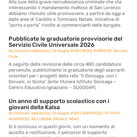
Alla luce della grave recrudescenza criminale che sta
interessando il mandamento mafioso di San Lorenzo
abbiamo ritenuto utile promuovere, a partire da oggi e
dalle aree di Cardillo e Tommaso Natale, iniziative di
“porta a porta” rivolte ai commercianti delle borgate.
Pubblicate le graduatorie provvisorie del
Servizio Civile Universale 2026
da
Comitato Addiopizzo
|
25 Giugno 2026
|
NEWS
,
RUBRICHE
,
Servizio
Civile
A seguito della revisione delle circa 480 candidature
pervenute, pubblichiamo le graduatorie degli aspiranti
volontari per i progetti della rete “Il Gonzaga, con i
Giovani, in Sicilia” (ente titolare Istituto Gonzaga –
Centro Educativo Ignaziano – SU00069).
Un anno di supporto scolastico con i
giovani della Kalsa
da
Comitato Addiopizzo
|
24 Giugno 2026
|
ADDIOPIZZO
,
ATTIVITA'
ADDIOPIZZO
,
INCLUSIONE SOCIALE
,
NEWS
Si è concluso in questi giorni, con un momento di
ascolto e restituzione, il percorso di supporto