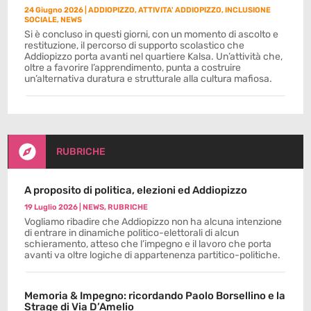
24 Giugno 2026
|
ADDIOPIZZO
,
ATTIVITA' ADDIOPIZZO
,
INCLUSIONE
SOCIALE
,
NEWS
Si è concluso in questi giorni, con un momento di ascolto e
restituzione, il percorso di supporto scolastico che
Addiopizzo porta avanti nel quartiere Kalsa. Un’attività che,
oltre a favorire l’apprendimento, punta a costruire
un’alternativa duratura e strutturale alla cultura mafiosa.

RUBRICHE
A proposito di politica, elezioni ed Addiopizzo
19 Luglio 2026
|
NEWS
,
RUBRICHE
Vogliamo ribadire che Addiopizzo non ha alcuna intenzione
di entrare in dinamiche politico-elettorali di alcun
schieramento, atteso che l’impegno e il lavoro che porta
avanti va oltre logiche di appartenenza partitico-politiche.
Memoria & Impegno: ricordando Paolo Borsellino e la
Strage di Via D’Amelio