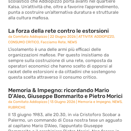
scolastico che Addiopizzo porta avanti nel quartiere
Kalsa. Un’attività che, oltre a favorire l’apprendimento,
punta a costruire un’alternativa duratura e strutturale
alla cultura mafiosa.
La forza della rete contro le estorsioni
da
Comitato Addiopizzo
|
22 Giugno 2026
|
ATTIVITA' ADDIOPIZZO
,
CONSUMO CRITICO
,
Facciamo Rete
,
NEWS
L’isolamento è una delle armi più efficaci delle
organizzazioni mafiose. Per questo insistiamo da
sempre sulla costruzione di una rete, composta da
operatori economici che hanno scelto di opporsi al
racket delle estorsioni e da cittadini che sostengono
questa scelta attraverso il consumo critico.
Memoria & Impegno: ricordando Mario
D’Aleo, Giuseppe Bommarito e Pietro Morici
da
Comitato Addiopizzo
|
13 Giugno 2026
|
Memoria e Impegno
,
NEWS
,
RUBRICHE
Il 13 giugno 1983, alle 20.30, in via Cristoforo Scobar a
Palermo, un commando di Cosa nostra tese un agguato
al capitano Mario D’Aleo, l’appuntato Giuseppe