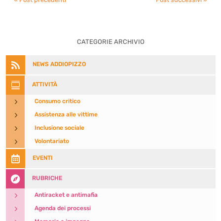
CATEGORIE ARCHIVIO

NEWS ADDIOPIZZO

ATTIVITÀ
5
Consumo critico
5
Assistenza alle vittime
5
Inclusione sociale
5
Volontariato

EVENTI

RUBRICHE
5
Antiracket e antimafia
5
Agenda dei processi