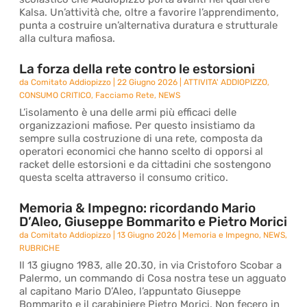
Kalsa. Un’attività che, oltre a favorire l’apprendimento,
punta a costruire un’alternativa duratura e strutturale
alla cultura mafiosa.
La forza della rete contro le estorsioni
da
Comitato Addiopizzo
|
22 Giugno 2026
|
ATTIVITA' ADDIOPIZZO
,
CONSUMO CRITICO
,
Facciamo Rete
,
NEWS
L’isolamento è una delle armi più efficaci delle
organizzazioni mafiose. Per questo insistiamo da
sempre sulla costruzione di una rete, composta da
operatori economici che hanno scelto di opporsi al
racket delle estorsioni e da cittadini che sostengono
questa scelta attraverso il consumo critico.
Memoria & Impegno: ricordando Mario
D’Aleo, Giuseppe Bommarito e Pietro Morici
da
Comitato Addiopizzo
|
13 Giugno 2026
|
Memoria e Impegno
,
NEWS
,
RUBRICHE
Il 13 giugno 1983, alle 20.30, in via Cristoforo Scobar a
Palermo, un commando di Cosa nostra tese un agguato
al capitano Mario D’Aleo, l’appuntato Giuseppe
Bommarito e il carabiniere Pietro Morici. Non fecero in