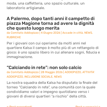
moda, una caffetteria, uno spazio culturale, un
laboratorio artigianale.
A Palermo, dopo tanti anni il campetto di
piazza Magione torna ad avere la dignità
che questo luogo merita
da
Comitato Addiopizzo
|
4 Giugno 2026
|
Accade in città
,
NEWS
,
RUBRICHE
Per i giovani con cui operiamo da molti anni nel
quartiere Kalsa il campo è molto più di un rettangolo di
gioco: è uno spazio libero in cui allenare sogni, fiducia e
immaginazione.
“Calciando in rete”: non solo calcio
da
Comitato Addiopizzo
|
28 Maggio 2026
|
ADDIOPIZZO
,
ATTIVITA'
ADDIOPIZZO
,
INCLUSIONE SOCIALE
,
NEWS
La nostra squadra della Kalsa ha disputato la finale del
torneo “Calciando in rete”, una comunità con la quale
condividiamo valori e impegno quotidiano verso i
giovani di diversi quartieri “a rischio” della città.
« Post precedenti
Post successivi »