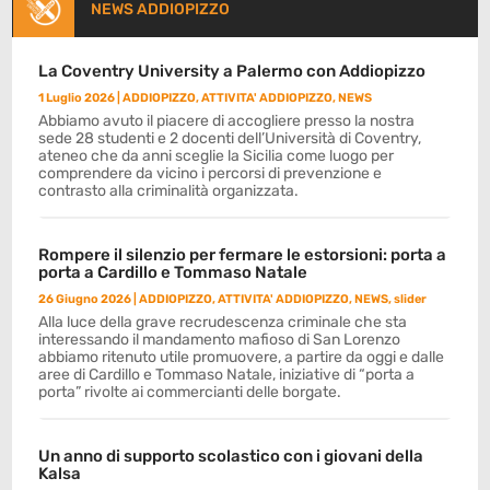
NEWS ADDIOPIZZO
La Coventry University a Palermo con Addiopizzo
1 Luglio 2026
|
ADDIOPIZZO
,
ATTIVITA' ADDIOPIZZO
,
NEWS
Abbiamo avuto il piacere di accogliere presso la nostra
sede 28 studenti e 2 docenti dell’Università di Coventry,
ateneo che da anni sceglie la Sicilia come luogo per
comprendere da vicino i percorsi di prevenzione e
contrasto alla criminalità organizzata.
Rompere il silenzio per fermare le estorsioni: porta a
porta a Cardillo e Tommaso Natale
26 Giugno 2026
|
ADDIOPIZZO
,
ATTIVITA' ADDIOPIZZO
,
NEWS
,
slider
Alla luce della grave recrudescenza criminale che sta
interessando il mandamento mafioso di San Lorenzo
abbiamo ritenuto utile promuovere, a partire da oggi e dalle
aree di Cardillo e Tommaso Natale, iniziative di “porta a
porta” rivolte ai commercianti delle borgate.
Un anno di supporto scolastico con i giovani della
Kalsa