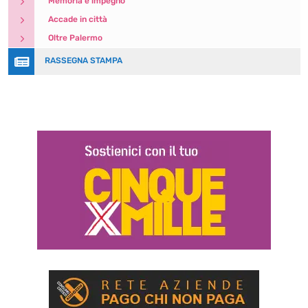
5
Memoria e impegno
5
Accade in città
5
Oltre Palermo

RASSEGNA STAMPA