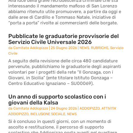
Alla luce della grave recrudescenza criminale che sta
interessando il mandamento mafioso di San Lorenzo
abbiamo ritenuto utile promuovere, a partire da oggi e
dalle aree di Cardillo e Tommaso Natale, iniziative di
“porta a porta” rivolte ai commercianti delle borgate.
Pubblicate le graduatorie provvisorie del
Servizio Civile Universale 2026
da
Comitato Addiopizzo
|
25 Giugno 2026
|
NEWS
,
RUBRICHE
,
Servizio
Civile
A seguito della revisione delle circa 480 candidature
pervenute, pubblichiamo le graduatorie degli aspiranti
volontari per i progetti della rete “Il Gonzaga, con i
Giovani, in Sicilia” (ente titolare Istituto Gonzaga –
Centro Educativo Ignaziano – SU00069).
Un anno di supporto scolastico con i
giovani della Kalsa
da
Comitato Addiopizzo
|
24 Giugno 2026
|
ADDIOPIZZO
,
ATTIVITA'
ADDIOPIZZO
,
INCLUSIONE SOCIALE
,
NEWS
Si è concluso in questi giorni, con un momento di
ascolto e restituzione, il percorso di supporto
scolastico che Addiopizzo porta avanti nel quartiere