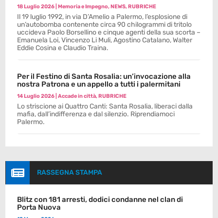
18 Luglio 2026
|
Memoria e Impegno
,
NEWS
,
RUBRICHE
Il 19 luglio 1992, in via D’Amelio a Palermo, l’esplosione di
un’autobomba contenente circa 90 chilogrammi di tritolo
uccideva Paolo Borsellino e cinque agenti della sua scorta –
Emanuela Loi, Vincenzo Li Muli, Agostino Catalano, Walter
Eddie Cosina e Claudio Traina.
Per il Festino di Santa Rosalia: un’invocazione alla
nostra Patrona e un appello a tutti i palermitani
14 Luglio 2026
|
Accade in città
,
RUBRICHE
Lo striscione ai Quattro Canti: Santa Rosalia, liberaci dalla
mafia, dall’indifferenza e dal silenzio. Riprendiamoci
Palermo.

RASSEGNA STAMPA
Blitz con 181 arresti, dodici condanne nel clan di
Porta Nuova