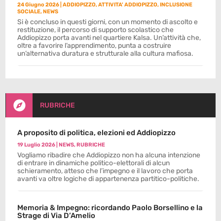
24 Giugno 2026
|
ADDIOPIZZO
,
ATTIVITA' ADDIOPIZZO
,
INCLUSIONE
SOCIALE
,
NEWS
Si è concluso in questi giorni, con un momento di ascolto e
restituzione, il percorso di supporto scolastico che
Addiopizzo porta avanti nel quartiere Kalsa. Un’attività che,
oltre a favorire l’apprendimento, punta a costruire
un’alternativa duratura e strutturale alla cultura mafiosa.

RUBRICHE
A proposito di politica, elezioni ed Addiopizzo
19 Luglio 2026
|
NEWS
,
RUBRICHE
Vogliamo ribadire che Addiopizzo non ha alcuna intenzione
di entrare in dinamiche politico-elettorali di alcun
schieramento, atteso che l’impegno e il lavoro che porta
avanti va oltre logiche di appartenenza partitico-politiche.
Memoria & Impegno: ricordando Paolo Borsellino e la
Strage di Via D’Amelio