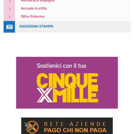
5
Memoria e impegno
5
Accade in città
5
Oltre Palermo

RASSEGNA STAMPA