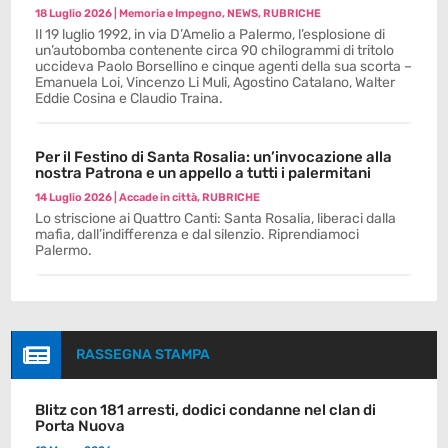
18 Luglio 2026
|
Memoria e Impegno
,
NEWS
,
RUBRICHE
Il 19 luglio 1992, in via D’Amelio a Palermo, l’esplosione di
un’autobomba contenente circa 90 chilogrammi di tritolo
uccideva Paolo Borsellino e cinque agenti della sua scorta –
Emanuela Loi, Vincenzo Li Muli, Agostino Catalano, Walter
Eddie Cosina e Claudio Traina.
Per il Festino di Santa Rosalia: un’invocazione alla
nostra Patrona e un appello a tutti i palermitani
14 Luglio 2026
|
Accade in città
,
RUBRICHE
Lo striscione ai Quattro Canti: Santa Rosalia, liberaci dalla
mafia, dall’indifferenza e dal silenzio. Riprendiamoci
Palermo.

RASSEGNA STAMPA
Blitz con 181 arresti, dodici condanne nel clan di
Porta Nuova