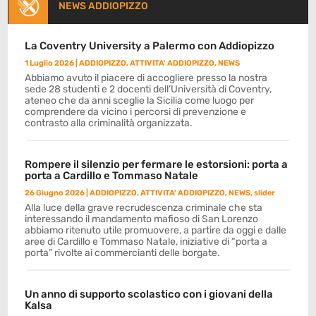
NEWS ADDIOPIZZO
La Coventry University a Palermo con Addiopizzo
1 Luglio 2026
|
ADDIOPIZZO
,
ATTIVITA' ADDIOPIZZO
,
NEWS
Abbiamo avuto il piacere di accogliere presso la nostra
sede 28 studenti e 2 docenti dell’Università di Coventry,
ateneo che da anni sceglie la Sicilia come luogo per
comprendere da vicino i percorsi di prevenzione e
contrasto alla criminalità organizzata.
Rompere il silenzio per fermare le estorsioni: porta a
porta a Cardillo e Tommaso Natale
26 Giugno 2026
|
ADDIOPIZZO
,
ATTIVITA' ADDIOPIZZO
,
NEWS
,
slider
Alla luce della grave recrudescenza criminale che sta
interessando il mandamento mafioso di San Lorenzo
abbiamo ritenuto utile promuovere, a partire da oggi e dalle
aree di Cardillo e Tommaso Natale, iniziative di “porta a
porta” rivolte ai commercianti delle borgate.
Un anno di supporto scolastico con i giovani della
Kalsa