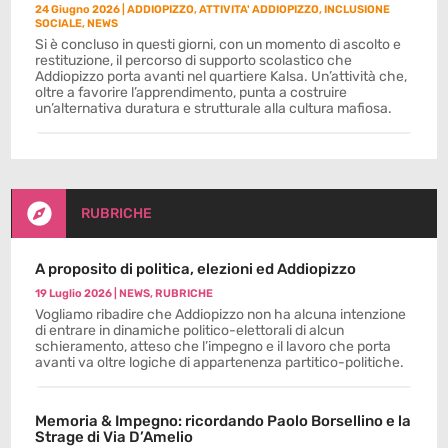
24 Giugno 2026
|
ADDIOPIZZO
,
ATTIVITA' ADDIOPIZZO
,
INCLUSIONE
SOCIALE
,
NEWS
Si è concluso in questi giorni, con un momento di ascolto e
restituzione, il percorso di supporto scolastico che
Addiopizzo porta avanti nel quartiere Kalsa. Un’attività che,
oltre a favorire l’apprendimento, punta a costruire
un’alternativa duratura e strutturale alla cultura mafiosa.

RUBRICHE
A proposito di politica, elezioni ed Addiopizzo
19 Luglio 2026
|
NEWS
,
RUBRICHE
Vogliamo ribadire che Addiopizzo non ha alcuna intenzione
di entrare in dinamiche politico-elettorali di alcun
schieramento, atteso che l’impegno e il lavoro che porta
avanti va oltre logiche di appartenenza partitico-politiche.
Memoria & Impegno: ricordando Paolo Borsellino e la
Strage di Via D’Amelio