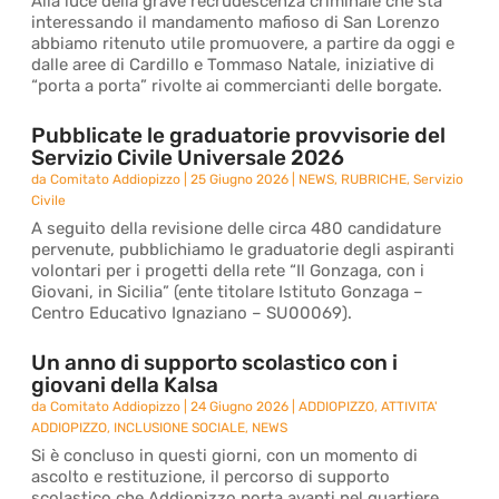
Alla luce della grave recrudescenza criminale che sta
interessando il mandamento mafioso di San Lorenzo
abbiamo ritenuto utile promuovere, a partire da oggi e
dalle aree di Cardillo e Tommaso Natale, iniziative di
“porta a porta” rivolte ai commercianti delle borgate.
Pubblicate le graduatorie provvisorie del
Servizio Civile Universale 2026
da
Comitato Addiopizzo
|
25 Giugno 2026
|
NEWS
,
RUBRICHE
,
Servizio
Civile
A seguito della revisione delle circa 480 candidature
pervenute, pubblichiamo le graduatorie degli aspiranti
volontari per i progetti della rete “Il Gonzaga, con i
Giovani, in Sicilia” (ente titolare Istituto Gonzaga –
Centro Educativo Ignaziano – SU00069).
Un anno di supporto scolastico con i
giovani della Kalsa
da
Comitato Addiopizzo
|
24 Giugno 2026
|
ADDIOPIZZO
,
ATTIVITA'
ADDIOPIZZO
,
INCLUSIONE SOCIALE
,
NEWS
Si è concluso in questi giorni, con un momento di
ascolto e restituzione, il percorso di supporto
scolastico che Addiopizzo porta avanti nel quartiere