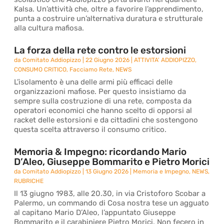
Kalsa. Un’attività che, oltre a favorire l’apprendimento,
punta a costruire un’alternativa duratura e strutturale
alla cultura mafiosa.
La forza della rete contro le estorsioni
da
Comitato Addiopizzo
|
22 Giugno 2026
|
ATTIVITA' ADDIOPIZZO
,
CONSUMO CRITICO
,
Facciamo Rete
,
NEWS
L’isolamento è una delle armi più efficaci delle
organizzazioni mafiose. Per questo insistiamo da
sempre sulla costruzione di una rete, composta da
operatori economici che hanno scelto di opporsi al
racket delle estorsioni e da cittadini che sostengono
questa scelta attraverso il consumo critico.
Memoria & Impegno: ricordando Mario
D’Aleo, Giuseppe Bommarito e Pietro Morici
da
Comitato Addiopizzo
|
13 Giugno 2026
|
Memoria e Impegno
,
NEWS
,
RUBRICHE
Il 13 giugno 1983, alle 20.30, in via Cristoforo Scobar a
Palermo, un commando di Cosa nostra tese un agguato
al capitano Mario D’Aleo, l’appuntato Giuseppe
Bommarito e il carabiniere Pietro Morici. Non fecero in