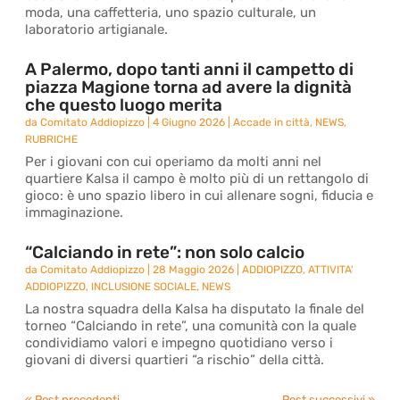
moda, una caffetteria, uno spazio culturale, un
laboratorio artigianale.
A Palermo, dopo tanti anni il campetto di
piazza Magione torna ad avere la dignità
che questo luogo merita
da
Comitato Addiopizzo
|
4 Giugno 2026
|
Accade in città
,
NEWS
,
RUBRICHE
Per i giovani con cui operiamo da molti anni nel
quartiere Kalsa il campo è molto più di un rettangolo di
gioco: è uno spazio libero in cui allenare sogni, fiducia e
immaginazione.
“Calciando in rete”: non solo calcio
da
Comitato Addiopizzo
|
28 Maggio 2026
|
ADDIOPIZZO
,
ATTIVITA'
ADDIOPIZZO
,
INCLUSIONE SOCIALE
,
NEWS
La nostra squadra della Kalsa ha disputato la finale del
torneo “Calciando in rete”, una comunità con la quale
condividiamo valori e impegno quotidiano verso i
giovani di diversi quartieri “a rischio” della città.
« Post precedenti
Post successivi »