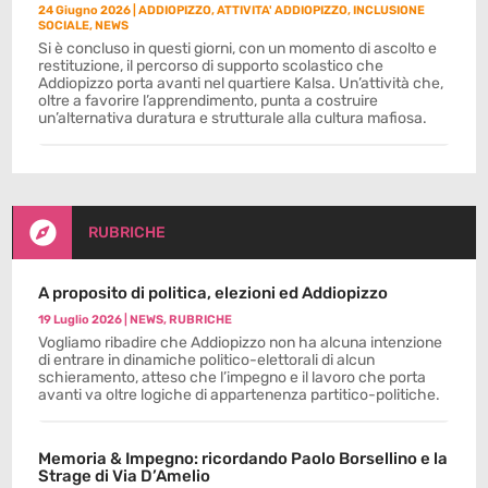
24 Giugno 2026
|
ADDIOPIZZO
,
ATTIVITA' ADDIOPIZZO
,
INCLUSIONE
SOCIALE
,
NEWS
Si è concluso in questi giorni, con un momento di ascolto e
restituzione, il percorso di supporto scolastico che
Addiopizzo porta avanti nel quartiere Kalsa. Un’attività che,
oltre a favorire l’apprendimento, punta a costruire
un’alternativa duratura e strutturale alla cultura mafiosa.

RUBRICHE
A proposito di politica, elezioni ed Addiopizzo
19 Luglio 2026
|
NEWS
,
RUBRICHE
Vogliamo ribadire che Addiopizzo non ha alcuna intenzione
di entrare in dinamiche politico-elettorali di alcun
schieramento, atteso che l’impegno e il lavoro che porta
avanti va oltre logiche di appartenenza partitico-politiche.
Memoria & Impegno: ricordando Paolo Borsellino e la
Strage di Via D’Amelio