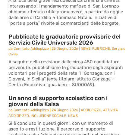
Alla luce della grave recrudescenza criminale che sta
interessando il mandamento mafioso di San Lorenzo
abbiamo ritenuto utile promuovere, a partire da oggi e
dalle aree di Cardillo e Tommaso Natale, iniziative di
“porta a porta” rivolte ai commercianti delle borgate.
Pubblicate le graduatorie provvisorie del
Servizio Civile Universale 2026
da
Comitato Addiopizzo
|
25 Giugno 2026
|
NEWS
,
RUBRICHE
,
Servizio
Civile
A seguito della revisione delle circa 480 candidature
pervenute, pubblichiamo le graduatorie degli aspiranti
volontari per i progetti della rete “Il Gonzaga, con i
Giovani, in Sicilia” (ente titolare Istituto Gonzaga –
Centro Educativo Ignaziano – SU00069).
Un anno di supporto scolastico con i
giovani della Kalsa
da
Comitato Addiopizzo
|
24 Giugno 2026
|
ADDIOPIZZO
,
ATTIVITA'
ADDIOPIZZO
,
INCLUSIONE SOCIALE
,
NEWS
Si è concluso in questi giorni, con un momento di
ascolto e restituzione, il percorso di supporto
scolastico che Addiopizzo porta avanti nel quartiere