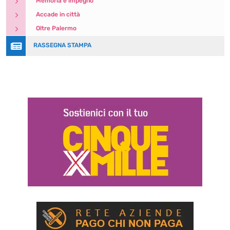
5
Memoria e impegno
5
Accade in città
5
Oltre Palermo

RASSEGNA STAMPA