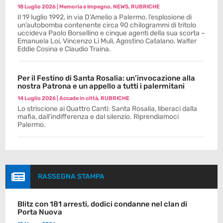
18 Luglio 2026
|
Memoria e Impegno
,
NEWS
,
RUBRICHE
Il 19 luglio 1992, in via D’Amelio a Palermo, l’esplosione di
un’autobomba contenente circa 90 chilogrammi di tritolo
uccideva Paolo Borsellino e cinque agenti della sua scorta –
Emanuela Loi, Vincenzo Li Muli, Agostino Catalano, Walter
Eddie Cosina e Claudio Traina.
Per il Festino di Santa Rosalia: un’invocazione alla
nostra Patrona e un appello a tutti i palermitani
14 Luglio 2026
|
Accade in città
,
RUBRICHE
Lo striscione ai Quattro Canti: Santa Rosalia, liberaci dalla
mafia, dall’indifferenza e dal silenzio. Riprendiamoci
Palermo.

RASSEGNA STAMPA
Blitz con 181 arresti, dodici condanne nel clan di
Porta Nuova