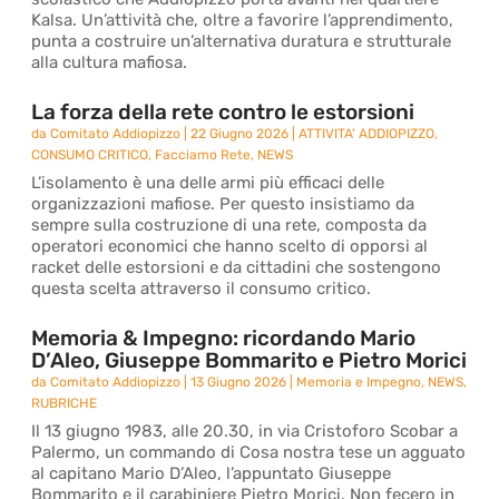
Kalsa. Un’attività che, oltre a favorire l’apprendimento,
punta a costruire un’alternativa duratura e strutturale
alla cultura mafiosa.
La forza della rete contro le estorsioni
da
Comitato Addiopizzo
|
22 Giugno 2026
|
ATTIVITA' ADDIOPIZZO
,
CONSUMO CRITICO
,
Facciamo Rete
,
NEWS
L’isolamento è una delle armi più efficaci delle
organizzazioni mafiose. Per questo insistiamo da
sempre sulla costruzione di una rete, composta da
operatori economici che hanno scelto di opporsi al
racket delle estorsioni e da cittadini che sostengono
questa scelta attraverso il consumo critico.
Memoria & Impegno: ricordando Mario
D’Aleo, Giuseppe Bommarito e Pietro Morici
da
Comitato Addiopizzo
|
13 Giugno 2026
|
Memoria e Impegno
,
NEWS
,
RUBRICHE
Il 13 giugno 1983, alle 20.30, in via Cristoforo Scobar a
Palermo, un commando di Cosa nostra tese un agguato
al capitano Mario D’Aleo, l’appuntato Giuseppe
Bommarito e il carabiniere Pietro Morici. Non fecero in