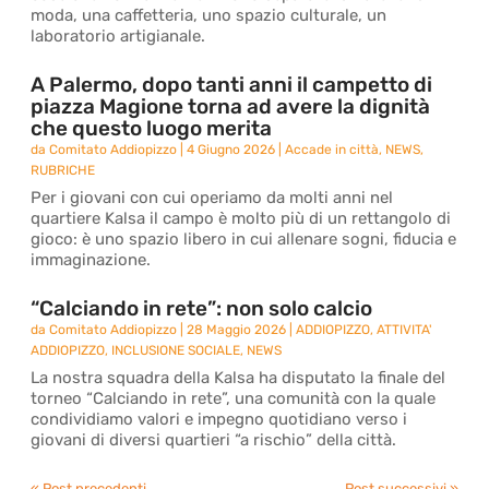
moda, una caffetteria, uno spazio culturale, un
laboratorio artigianale.
A Palermo, dopo tanti anni il campetto di
piazza Magione torna ad avere la dignità
che questo luogo merita
da
Comitato Addiopizzo
|
4 Giugno 2026
|
Accade in città
,
NEWS
,
RUBRICHE
Per i giovani con cui operiamo da molti anni nel
quartiere Kalsa il campo è molto più di un rettangolo di
gioco: è uno spazio libero in cui allenare sogni, fiducia e
immaginazione.
“Calciando in rete”: non solo calcio
da
Comitato Addiopizzo
|
28 Maggio 2026
|
ADDIOPIZZO
,
ATTIVITA'
ADDIOPIZZO
,
INCLUSIONE SOCIALE
,
NEWS
La nostra squadra della Kalsa ha disputato la finale del
torneo “Calciando in rete”, una comunità con la quale
condividiamo valori e impegno quotidiano verso i
giovani di diversi quartieri “a rischio” della città.
« Post precedenti
Post successivi »