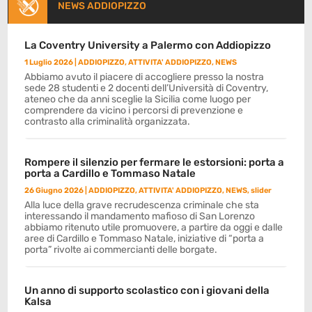
NEWS ADDIOPIZZO
La Coventry University a Palermo con Addiopizzo
1 Luglio 2026
|
ADDIOPIZZO
,
ATTIVITA' ADDIOPIZZO
,
NEWS
Abbiamo avuto il piacere di accogliere presso la nostra
sede 28 studenti e 2 docenti dell’Università di Coventry,
ateneo che da anni sceglie la Sicilia come luogo per
comprendere da vicino i percorsi di prevenzione e
contrasto alla criminalità organizzata.
Rompere il silenzio per fermare le estorsioni: porta a
porta a Cardillo e Tommaso Natale
26 Giugno 2026
|
ADDIOPIZZO
,
ATTIVITA' ADDIOPIZZO
,
NEWS
,
slider
Alla luce della grave recrudescenza criminale che sta
interessando il mandamento mafioso di San Lorenzo
abbiamo ritenuto utile promuovere, a partire da oggi e dalle
aree di Cardillo e Tommaso Natale, iniziative di “porta a
porta” rivolte ai commercianti delle borgate.
Un anno di supporto scolastico con i giovani della
Kalsa