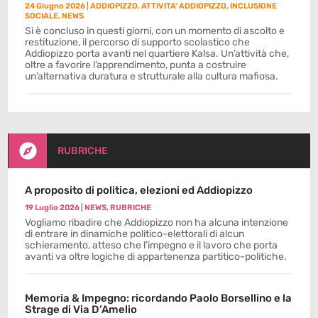
24 Giugno 2026
|
ADDIOPIZZO
,
ATTIVITA' ADDIOPIZZO
,
INCLUSIONE
SOCIALE
,
NEWS
Si è concluso in questi giorni, con un momento di ascolto e
restituzione, il percorso di supporto scolastico che
Addiopizzo porta avanti nel quartiere Kalsa. Un’attività che,
oltre a favorire l’apprendimento, punta a costruire
un’alternativa duratura e strutturale alla cultura mafiosa.

RUBRICHE
A proposito di politica, elezioni ed Addiopizzo
19 Luglio 2026
|
NEWS
,
RUBRICHE
Vogliamo ribadire che Addiopizzo non ha alcuna intenzione
di entrare in dinamiche politico-elettorali di alcun
schieramento, atteso che l’impegno e il lavoro che porta
avanti va oltre logiche di appartenenza partitico-politiche.
Memoria & Impegno: ricordando Paolo Borsellino e la
Strage di Via D’Amelio