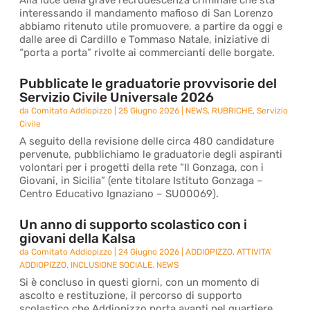
Alla luce della grave recrudescenza criminale che sta
interessando il mandamento mafioso di San Lorenzo
abbiamo ritenuto utile promuovere, a partire da oggi e
dalle aree di Cardillo e Tommaso Natale, iniziative di
“porta a porta” rivolte ai commercianti delle borgate.
Pubblicate le graduatorie provvisorie del
Servizio Civile Universale 2026
da
Comitato Addiopizzo
|
25 Giugno 2026
|
NEWS
,
RUBRICHE
,
Servizio
Civile
A seguito della revisione delle circa 480 candidature
pervenute, pubblichiamo le graduatorie degli aspiranti
volontari per i progetti della rete “Il Gonzaga, con i
Giovani, in Sicilia” (ente titolare Istituto Gonzaga –
Centro Educativo Ignaziano – SU00069).
Un anno di supporto scolastico con i
giovani della Kalsa
da
Comitato Addiopizzo
|
24 Giugno 2026
|
ADDIOPIZZO
,
ATTIVITA'
ADDIOPIZZO
,
INCLUSIONE SOCIALE
,
NEWS
Si è concluso in questi giorni, con un momento di
ascolto e restituzione, il percorso di supporto
scolastico che Addiopizzo porta avanti nel quartiere