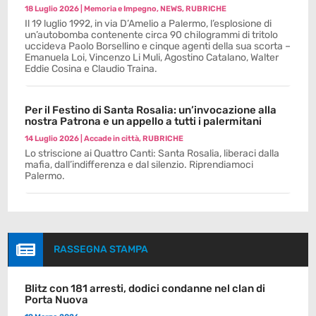
18 Luglio 2026
|
Memoria e Impegno
,
NEWS
,
RUBRICHE
Il 19 luglio 1992, in via D’Amelio a Palermo, l’esplosione di
un’autobomba contenente circa 90 chilogrammi di tritolo
uccideva Paolo Borsellino e cinque agenti della sua scorta –
Emanuela Loi, Vincenzo Li Muli, Agostino Catalano, Walter
Eddie Cosina e Claudio Traina.
Per il Festino di Santa Rosalia: un’invocazione alla
nostra Patrona e un appello a tutti i palermitani
14 Luglio 2026
|
Accade in città
,
RUBRICHE
Lo striscione ai Quattro Canti: Santa Rosalia, liberaci dalla
mafia, dall’indifferenza e dal silenzio. Riprendiamoci
Palermo.

RASSEGNA STAMPA
Blitz con 181 arresti, dodici condanne nel clan di
Porta Nuova