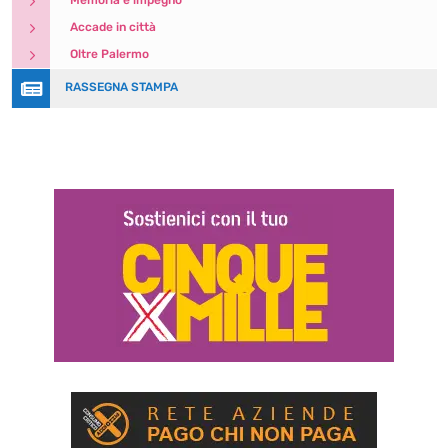
5
Memoria e impegno
5
Accade in città
5
Oltre Palermo

RASSEGNA STAMPA