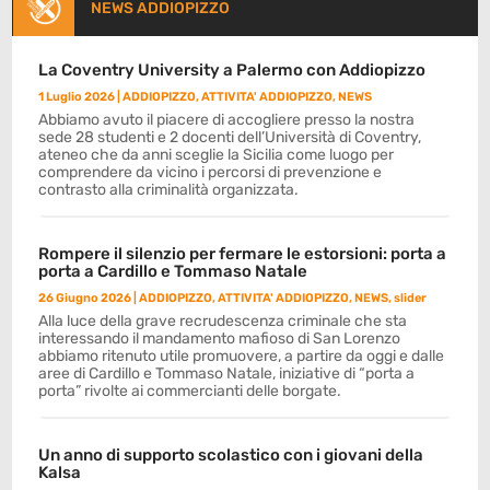
NEWS ADDIOPIZZO
La Coventry University a Palermo con Addiopizzo
1 Luglio 2026
|
ADDIOPIZZO
,
ATTIVITA' ADDIOPIZZO
,
NEWS
Abbiamo avuto il piacere di accogliere presso la nostra
sede 28 studenti e 2 docenti dell’Università di Coventry,
ateneo che da anni sceglie la Sicilia come luogo per
comprendere da vicino i percorsi di prevenzione e
contrasto alla criminalità organizzata.
Rompere il silenzio per fermare le estorsioni: porta a
porta a Cardillo e Tommaso Natale
26 Giugno 2026
|
ADDIOPIZZO
,
ATTIVITA' ADDIOPIZZO
,
NEWS
,
slider
Alla luce della grave recrudescenza criminale che sta
interessando il mandamento mafioso di San Lorenzo
abbiamo ritenuto utile promuovere, a partire da oggi e dalle
aree di Cardillo e Tommaso Natale, iniziative di “porta a
porta” rivolte ai commercianti delle borgate.
Un anno di supporto scolastico con i giovani della
Kalsa