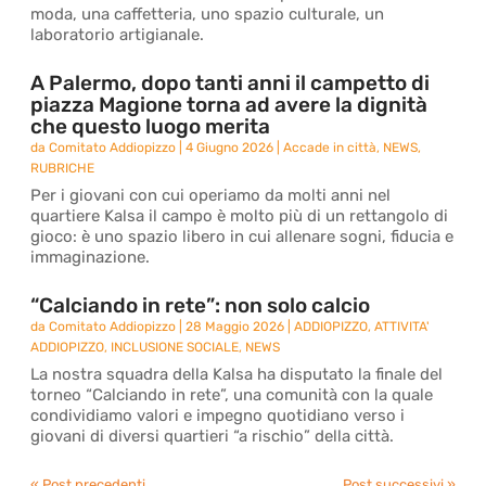
moda, una caffetteria, uno spazio culturale, un
laboratorio artigianale.
A Palermo, dopo tanti anni il campetto di
piazza Magione torna ad avere la dignità
che questo luogo merita
da
Comitato Addiopizzo
|
4 Giugno 2026
|
Accade in città
,
NEWS
,
RUBRICHE
Per i giovani con cui operiamo da molti anni nel
quartiere Kalsa il campo è molto più di un rettangolo di
gioco: è uno spazio libero in cui allenare sogni, fiducia e
immaginazione.
“Calciando in rete”: non solo calcio
da
Comitato Addiopizzo
|
28 Maggio 2026
|
ADDIOPIZZO
,
ATTIVITA'
ADDIOPIZZO
,
INCLUSIONE SOCIALE
,
NEWS
La nostra squadra della Kalsa ha disputato la finale del
torneo “Calciando in rete”, una comunità con la quale
condividiamo valori e impegno quotidiano verso i
giovani di diversi quartieri “a rischio” della città.
« Post precedenti
Post successivi »