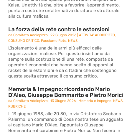
Kalsa. Un’attività che, oltre a favorire l’apprendimento,
punta a costruire un’alternativa duratura e strutturale
alla cultura mafiosa.
La forza della rete contro le estorsioni
da
Comitato Addiopizzo
|
22 Giugno 2026
|
ATTIVITA' ADDIOPIZZO
,
CONSUMO CRITICO
,
Facciamo Rete
,
NEWS
L’isolamento è una delle armi più efficaci delle
organizzazioni mafiose. Per questo insistiamo da
sempre sulla costruzione di una rete, composta da
operatori economici che hanno scelto di opporsi al
racket delle estorsioni e da cittadini che sostengono
questa scelta attraverso il consumo critico.
Memoria & Impegno: ricordando Mario
D’Aleo, Giuseppe Bommarito e Pietro Morici
da
Comitato Addiopizzo
|
13 Giugno 2026
|
Memoria e Impegno
,
NEWS
,
RUBRICHE
Il 13 giugno 1983, alle 20.30, in via Cristoforo Scobar a
Palermo, un commando di Cosa nostra tese un agguato
al capitano Mario D’Aleo, l’appuntato Giuseppe
Bommarito e il carabiniere Pietro Morici. Non fecero in