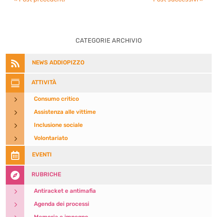
CATEGORIE ARCHIVIO

NEWS ADDIOPIZZO

ATTIVITÀ
5
Consumo critico
5
Assistenza alle vittime
5
Inclusione sociale
5
Volontariato

EVENTI

RUBRICHE
5
Antiracket e antimafia
5
Agenda dei processi