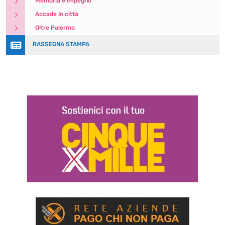
5
Memoria e impegno
5
Accade in città
5
Oltre Palermo

RASSEGNA STAMPA