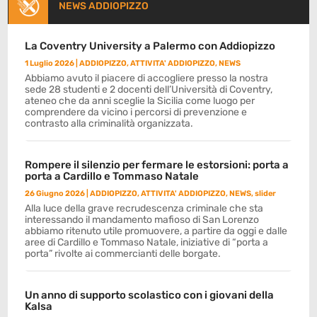
NEWS ADDIOPIZZO
La Coventry University a Palermo con Addiopizzo
1 Luglio 2026
|
ADDIOPIZZO
,
ATTIVITA' ADDIOPIZZO
,
NEWS
Abbiamo avuto il piacere di accogliere presso la nostra
sede 28 studenti e 2 docenti dell’Università di Coventry,
ateneo che da anni sceglie la Sicilia come luogo per
comprendere da vicino i percorsi di prevenzione e
contrasto alla criminalità organizzata.
Rompere il silenzio per fermare le estorsioni: porta a
porta a Cardillo e Tommaso Natale
26 Giugno 2026
|
ADDIOPIZZO
,
ATTIVITA' ADDIOPIZZO
,
NEWS
,
slider
Alla luce della grave recrudescenza criminale che sta
interessando il mandamento mafioso di San Lorenzo
abbiamo ritenuto utile promuovere, a partire da oggi e dalle
aree di Cardillo e Tommaso Natale, iniziative di “porta a
porta” rivolte ai commercianti delle borgate.
Un anno di supporto scolastico con i giovani della
Kalsa