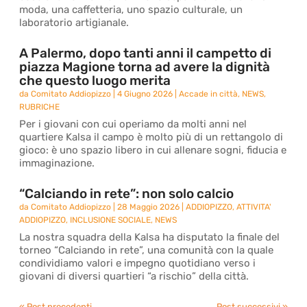
moda, una caffetteria, uno spazio culturale, un
laboratorio artigianale.
A Palermo, dopo tanti anni il campetto di
piazza Magione torna ad avere la dignità
che questo luogo merita
da
Comitato Addiopizzo
|
4 Giugno 2026
|
Accade in città
,
NEWS
,
RUBRICHE
Per i giovani con cui operiamo da molti anni nel
quartiere Kalsa il campo è molto più di un rettangolo di
gioco: è uno spazio libero in cui allenare sogni, fiducia e
immaginazione.
“Calciando in rete”: non solo calcio
da
Comitato Addiopizzo
|
28 Maggio 2026
|
ADDIOPIZZO
,
ATTIVITA'
ADDIOPIZZO
,
INCLUSIONE SOCIALE
,
NEWS
La nostra squadra della Kalsa ha disputato la finale del
torneo “Calciando in rete”, una comunità con la quale
condividiamo valori e impegno quotidiano verso i
giovani di diversi quartieri “a rischio” della città.
« Post precedenti
Post successivi »