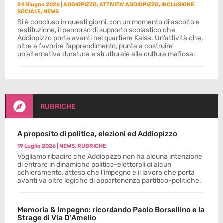
24 Giugno 2026
|
ADDIOPIZZO
,
ATTIVITA' ADDIOPIZZO
,
INCLUSIONE
SOCIALE
,
NEWS
Si è concluso in questi giorni, con un momento di ascolto e
restituzione, il percorso di supporto scolastico che
Addiopizzo porta avanti nel quartiere Kalsa. Un’attività che,
oltre a favorire l’apprendimento, punta a costruire
un’alternativa duratura e strutturale alla cultura mafiosa.

RUBRICHE
A proposito di politica, elezioni ed Addiopizzo
19 Luglio 2026
|
NEWS
,
RUBRICHE
Vogliamo ribadire che Addiopizzo non ha alcuna intenzione
di entrare in dinamiche politico-elettorali di alcun
schieramento, atteso che l’impegno e il lavoro che porta
avanti va oltre logiche di appartenenza partitico-politiche.
Memoria & Impegno: ricordando Paolo Borsellino e la
Strage di Via D’Amelio