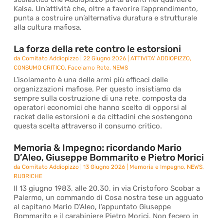
Kalsa. Un’attività che, oltre a favorire l’apprendimento,
punta a costruire un’alternativa duratura e strutturale
alla cultura mafiosa.
La forza della rete contro le estorsioni
da
Comitato Addiopizzo
|
22 Giugno 2026
|
ATTIVITA' ADDIOPIZZO
,
CONSUMO CRITICO
,
Facciamo Rete
,
NEWS
L’isolamento è una delle armi più efficaci delle
organizzazioni mafiose. Per questo insistiamo da
sempre sulla costruzione di una rete, composta da
operatori economici che hanno scelto di opporsi al
racket delle estorsioni e da cittadini che sostengono
questa scelta attraverso il consumo critico.
Memoria & Impegno: ricordando Mario
D’Aleo, Giuseppe Bommarito e Pietro Morici
da
Comitato Addiopizzo
|
13 Giugno 2026
|
Memoria e Impegno
,
NEWS
,
RUBRICHE
Il 13 giugno 1983, alle 20.30, in via Cristoforo Scobar a
Palermo, un commando di Cosa nostra tese un agguato
al capitano Mario D’Aleo, l’appuntato Giuseppe
Bommarito e il carabiniere Pietro Morici. Non fecero in