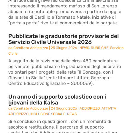
Alla luce della grave recrudescenza criminale che sta
interessando il mandamento mafioso di San Lorenzo
abbiamo ritenuto utile promuovere, a partire da oggi e
dalle aree di Cardillo e Tommaso Natale, iniziative di
“porta a porta” rivolte ai commercianti delle borgate.
Pubblicate le graduatorie provvisorie del
Servizio Civile Universale 2026
da
Comitato Addiopizzo
|
25 Giugno 2026
|
NEWS
,
RUBRICHE
,
Servizio
Civile
A seguito della revisione delle circa 480 candidature
pervenute, pubblichiamo le graduatorie degli aspiranti
volontari per i progetti della rete “Il Gonzaga, con i
Giovani, in Sicilia” (ente titolare Istituto Gonzaga –
Centro Educativo Ignaziano – SU00069).
Un anno di supporto scolastico con i
giovani della Kalsa
da
Comitato Addiopizzo
|
24 Giugno 2026
|
ADDIOPIZZO
,
ATTIVITA'
ADDIOPIZZO
,
INCLUSIONE SOCIALE
,
NEWS
Si è concluso in questi giorni, con un momento di
ascolto e restituzione, il percorso di supporto
scolastico che Addiopizzo porta avanti nel quartiere