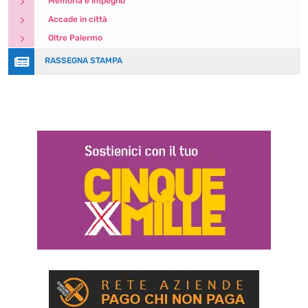
5
Memoria e impegno
5
Accade in città
5
Oltre Palermo

RASSEGNA STAMPA