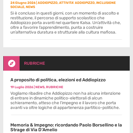
24 Giugno 2026
|
ADDIOPIZZO
,
ATTIVITA' ADDIOPIZZO
,
INCLUSIONE
SOCIALE
,
NEWS
Si è concluso in questi giorni, con un momento di ascolto e
restituzione, il percorso di supporto scolastico che
Addiopizzo porta avanti nel quartiere Kalsa. Un’attività che,
oltre a favorire l’apprendimento, punta a costruire
un’alternativa duratura e strutturale alla cultura mafiosa.

RUBRICHE
A proposito di politica, elezioni ed Addiopizzo
19 Luglio 2026
|
NEWS
,
RUBRICHE
Vogliamo ribadire che Addiopizzo non ha alcuna intenzione
di entrare in dinamiche politico-elettorali di alcun
schieramento, atteso che l’impegno e il lavoro che porta
avanti va oltre logiche di appartenenza partitico-politiche.
Memoria & Impegno: ricordando Paolo Borsellino e la
Strage di Via D’Amelio