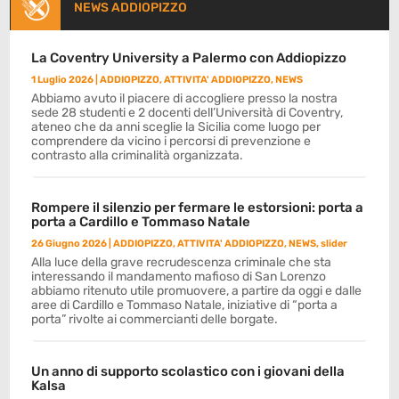
NEWS ADDIOPIZZO
La Coventry University a Palermo con Addiopizzo
1 Luglio 2026
|
ADDIOPIZZO
,
ATTIVITA' ADDIOPIZZO
,
NEWS
Abbiamo avuto il piacere di accogliere presso la nostra
sede 28 studenti e 2 docenti dell’Università di Coventry,
ateneo che da anni sceglie la Sicilia come luogo per
comprendere da vicino i percorsi di prevenzione e
contrasto alla criminalità organizzata.
Rompere il silenzio per fermare le estorsioni: porta a
porta a Cardillo e Tommaso Natale
26 Giugno 2026
|
ADDIOPIZZO
,
ATTIVITA' ADDIOPIZZO
,
NEWS
,
slider
Alla luce della grave recrudescenza criminale che sta
interessando il mandamento mafioso di San Lorenzo
abbiamo ritenuto utile promuovere, a partire da oggi e dalle
aree di Cardillo e Tommaso Natale, iniziative di “porta a
porta” rivolte ai commercianti delle borgate.
Un anno di supporto scolastico con i giovani della
Kalsa