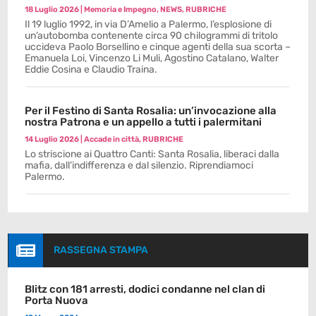
18 Luglio 2026
|
Memoria e Impegno
,
NEWS
,
RUBRICHE
Il 19 luglio 1992, in via D’Amelio a Palermo, l’esplosione di
un’autobomba contenente circa 90 chilogrammi di tritolo
uccideva Paolo Borsellino e cinque agenti della sua scorta –
Emanuela Loi, Vincenzo Li Muli, Agostino Catalano, Walter
Eddie Cosina e Claudio Traina.
Per il Festino di Santa Rosalia: un’invocazione alla
nostra Patrona e un appello a tutti i palermitani
14 Luglio 2026
|
Accade in città
,
RUBRICHE
Lo striscione ai Quattro Canti: Santa Rosalia, liberaci dalla
mafia, dall’indifferenza e dal silenzio. Riprendiamoci
Palermo.

RASSEGNA STAMPA
Blitz con 181 arresti, dodici condanne nel clan di
Porta Nuova