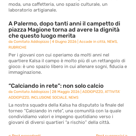
moda, una caffetteria, uno spazio culturale, un
laboratorio artigianale.
A Palermo, dopo tanti anni il campetto di
piazza Magione torna ad avere la dignità
che questo luogo merita
da
Comitato Addiopizzo
|
4 Giugno 2026
|
Accade in città
,
NEWS
,
RUBRICHE
Per i giovani con cui operiamo da molti anni nel
quartiere Kalsa il campo è molto più di un rettangolo di
gioco: è uno spazio libero in cui allenare sogni, fiducia e
immaginazione.
“Calciando in rete”: non solo calcio
da
Comitato Addiopizzo
|
28 Maggio 2026
|
ADDIOPIZZO
,
ATTIVITA'
ADDIOPIZZO
,
INCLUSIONE SOCIALE
,
NEWS
La nostra squadra della Kalsa ha disputato la finale del
torneo “Calciando in rete”, una comunità con la quale
condividiamo valori e impegno quotidiano verso i
giovani di diversi quartieri “a rischio” della città.
« Post precedenti
Post successivi »