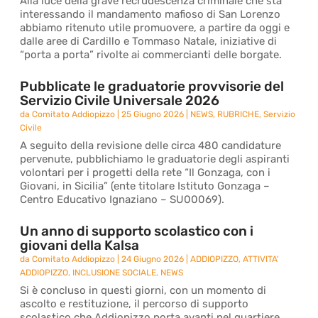
Alla luce della grave recrudescenza criminale che sta
interessando il mandamento mafioso di San Lorenzo
abbiamo ritenuto utile promuovere, a partire da oggi e
dalle aree di Cardillo e Tommaso Natale, iniziative di
“porta a porta” rivolte ai commercianti delle borgate.
Pubblicate le graduatorie provvisorie del
Servizio Civile Universale 2026
da
Comitato Addiopizzo
|
25 Giugno 2026
|
NEWS
,
RUBRICHE
,
Servizio
Civile
A seguito della revisione delle circa 480 candidature
pervenute, pubblichiamo le graduatorie degli aspiranti
volontari per i progetti della rete “Il Gonzaga, con i
Giovani, in Sicilia” (ente titolare Istituto Gonzaga –
Centro Educativo Ignaziano – SU00069).
Un anno di supporto scolastico con i
giovani della Kalsa
da
Comitato Addiopizzo
|
24 Giugno 2026
|
ADDIOPIZZO
,
ATTIVITA'
ADDIOPIZZO
,
INCLUSIONE SOCIALE
,
NEWS
Si è concluso in questi giorni, con un momento di
ascolto e restituzione, il percorso di supporto
scolastico che Addiopizzo porta avanti nel quartiere