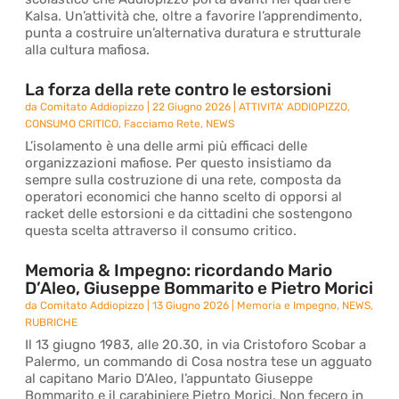
Kalsa. Un’attività che, oltre a favorire l’apprendimento,
punta a costruire un’alternativa duratura e strutturale
alla cultura mafiosa.
La forza della rete contro le estorsioni
da
Comitato Addiopizzo
|
22 Giugno 2026
|
ATTIVITA' ADDIOPIZZO
,
CONSUMO CRITICO
,
Facciamo Rete
,
NEWS
L’isolamento è una delle armi più efficaci delle
organizzazioni mafiose. Per questo insistiamo da
sempre sulla costruzione di una rete, composta da
operatori economici che hanno scelto di opporsi al
racket delle estorsioni e da cittadini che sostengono
questa scelta attraverso il consumo critico.
Memoria & Impegno: ricordando Mario
D’Aleo, Giuseppe Bommarito e Pietro Morici
da
Comitato Addiopizzo
|
13 Giugno 2026
|
Memoria e Impegno
,
NEWS
,
RUBRICHE
Il 13 giugno 1983, alle 20.30, in via Cristoforo Scobar a
Palermo, un commando di Cosa nostra tese un agguato
al capitano Mario D’Aleo, l’appuntato Giuseppe
Bommarito e il carabiniere Pietro Morici. Non fecero in