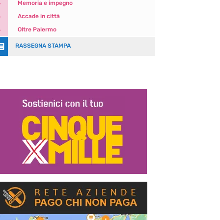
5
Memoria e impegno
5
Accade in città
5
Oltre Palermo

RASSEGNA STAMPA