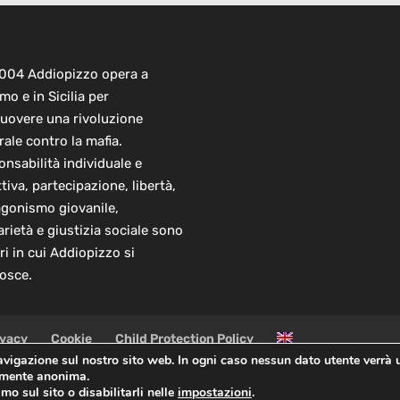
2004 Addiopizzo opera a
mo e in Sicilia per
uovere una rivoluzione
rale contro la mafia.
nsabilità individuale e
ttiva, partecipazione, libertà,
agonismo giovanile,
arietà e giustizia sociale sono
ori in cui Addiopizzo si
osce.
ivacy
Cookie
Child Protection Policy
navigazione sul nostro sito web. In ogni caso nessun dato utente verrà 
almente anonima.
 Sede Centrale: via Lincoln 131, 90133 Palermo
mo sul sito o disabilitarli nelle
impostazioni
.