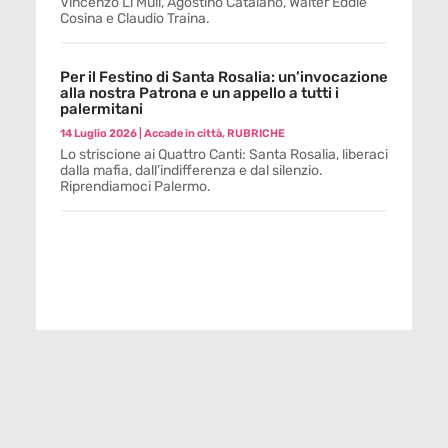
Vincenzo Li Muli, Agostino Catalano, Walter Eddie
Cosina e Claudio Traina.
Per il Festino di Santa Rosalia: un’invocazione
alla nostra Patrona e un appello a tutti i
palermitani
14 Luglio 2026
|
Accade in città
,
RUBRICHE
Lo striscione ai Quattro Canti: Santa Rosalia, liberaci
dalla mafia, dall’indifferenza e dal silenzio.
Riprendiamoci Palermo.