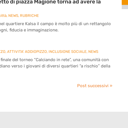
etto di piazza Magione torna ad avere la
ittà
,
NEWS
,
RUBRICHE
nel quartiere Kalsa il campo è molto più di un rettangolo
sogni, fiducia e immaginazione.
ZZO
,
ATTIVITA' ADDIOPIZZO
,
INCLUSIONE SOCIALE
,
NEWS
 finale del torneo “Calciando in rete”, una comunità con
ano verso i giovani di diversi quartieri “a rischio” della
Post successivi »