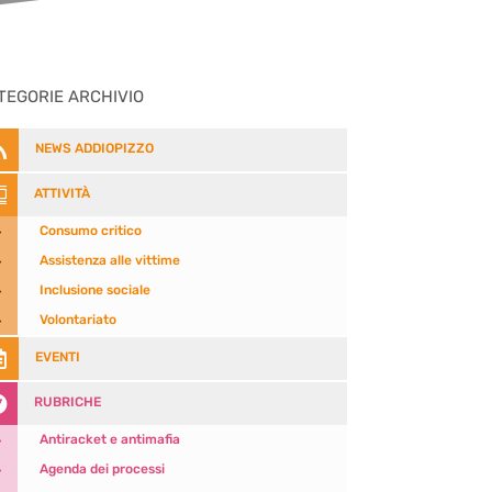
TEGORIE ARCHIVIO

NEWS ADDIOPIZZO

ATTIVITÀ
5
Consumo critico
5
Assistenza alle vittime
5
Inclusione sociale
5
Volontariato

EVENTI

RUBRICHE
5
Antiracket e antimafia
5
Agenda dei processi