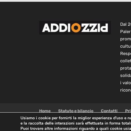
Dal 
Paler
prom
cultu
Respo
colle
prot
solid
i val
ricon
Home
Statuto e bilancio
Contatti
Pr
Usiamo i cookie per fornirti la miglior esperienza d'uso e 
e la raccolta delle interazioni sarà effettuata in forma tot
Copyright © 2021 AddioPizzo | Tutti i diritti riservati |
Puoi trovare altre informazioni riguardo a quali cookie usia