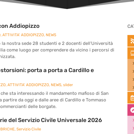
con Addiopizzo
CA
O
,
ATTIVITA' ADDIOPIZZO
,
NEWS
 la nostra sede 28 studenti e 2 docenti dell’Università
cilia come luogo per comprendere da vicino i percorsi di
nizzata.
storsioni: porta a porta a Cardillo e
ZZO
,
ATTIVITA' ADDIOPIZZO
,
NEWS
,
slider
e che sta interessando il mandamento mafioso di San
 partire da oggi e dalle aree di Cardillo e Tommaso
i commercianti delle borgate.
ie del Servizio Civile Universale 2026
BRICHE
,
Servizio Civile