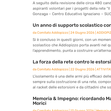
A seguito della revisione delle circa 480 can
aspiranti volontari per i progetti della rete “Il
Gonzaga – Centro Educativo Ignaziano – SU
Un anno di supporto scolastico con 
da
Comitato Addiopizzo
|
24 Giugno 2026
|
ADDIOPI
Si è concluso in questi giorni, con un moment
scolastico che Addiopizzo porta avanti nel qua
l’apprendimento, punta a costruire un’alternat
La forza della rete contro le estors
da
Comitato Addiopizzo
|
22 Giugno 2026
|
ATTIVITA
L’isolamento è una delle armi più efficaci del
sempre sulla costruzione di una rete, compo
al racket delle estorsioni e da cittadini che 
Memoria & Impegno: ricordando Ma
Morici
da
Comitato Addiopizzo
|
13 Giugno 2026
|
Memoria 