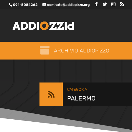
091-5084262
comitato@addiopizzo.org

ARCHIVIO ADDIOPIZZO
CATEGORIA

PALERMO