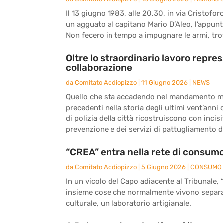
Il 13 giugno 1983, alle 20.30, in via Cristo
un agguato al capitano Mario D’Aleo, l’appunt
Non fecero in tempo a impugnare le armi, tro
Oltre lo straordinario lavoro repres
collaborazione
da
Comitato Addiopizzo
|
11 Giugno 2026
|
NEWS
Quello che sta accadendo nel mandamento m
precedenti nella storia degli ultimi vent’anni 
di polizia della città ricostruiscono con incis
prevenzione e dei servizi di pattugliamento de
“CREA” entra nella rete di consumo
da
Comitato Addiopizzo
|
5 Giugno 2026
|
CONSUMO 
In un vicolo del Capo adiacente al Tribunale, 
insieme cose che normalmente vivono separate
culturale, un laboratorio artigianale.