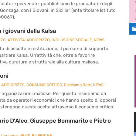
didature pervenute, pubblichiamo le graduatorie degli
 Gonzaga, con i Giovani, in Sicilia” (ente titolare Istituto
00069).
i giovani della Kalsa
ZZO
,
ATTIVITA' ADDIOPIZZO
,
INCLUSIONE SOCIALE
,
NEWS
o di ascolto e restituzione, il percorso di supporto
rtiere Kalsa. Un’attività che, oltre a favorire
iva duratura e strutturale alla cultura mafiosa.
ioni
' ADDIOPIZZO
,
CONSUMO CRITICO
,
Facciamo Rete
,
NEWS
le organizzazioni mafiose. Per questo insistiamo da
sta da operatori economici che hanno scelto di opporsi
sostengono questa scelta attraverso il consumo critico.
rio D’Aleo, Giuseppe Bommarito e Pietro
e Impegno
,
NEWS
,
RUBRICHE