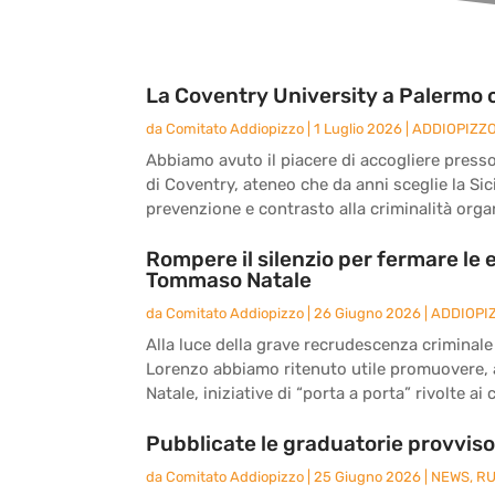
La Coventry University a Palermo 
da
Comitato Addiopizzo
|
1 Luglio 2026
|
ADDIOPIZZ
Abbiamo avuto il piacere di accogliere presso
di Coventry, ateneo che da anni sceglie la Si
prevenzione e contrasto alla criminalità orga
Rompere il silenzio per fermare le e
Tommaso Natale
da
Comitato Addiopizzo
|
26 Giugno 2026
|
ADDIOPI
Alla luce della grave recrudescenza criminal
Lorenzo abbiamo ritenuto utile promuovere, a
Natale, iniziative di “porta a porta” rivolte a
Pubblicate le graduatorie provvisor
da
Comitato Addiopizzo
|
25 Giugno 2026
|
NEWS
,
RU