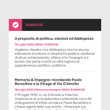

RUBRICHE
A proposito di politica, elezioni ed Addiopizzo
19 Luglio 2026
|
NEWS
,
RUBRICHE
Vogliamo ribadire che Addiopizzo non ha alcuna
intenzione di entrare in dinamiche politico-elettorali
di alcun schieramento, atteso che l’impegno e il
lavoro che porta avanti va oltre logiche di
appartenenza partitico-politiche.
Memoria & Impegno: ricordando Paolo
Borsellino e la Strage di Via D’Amelio
18 Luglio 2026
|
Memoria e Impegno
,
NEWS
,
RUBRICHE
Il 19 luglio 1992, in via D’Amelio a Palermo,
l’esplosione di un’autobomba contenente circa 90
chilogrammi di tritolo uccideva Paolo Borsellino e
cinque agenti della sua scorta – Emanuela Loi,