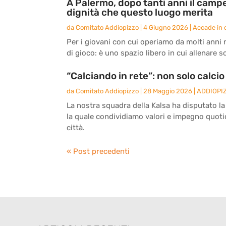
A Palermo, dopo tanti anni il camp
dignità che questo luogo merita
da
Comitato Addiopizzo
|
4 Giugno 2026
|
Accade in c
Per i giovani con cui operiamo da molti anni 
di gioco: è uno spazio libero in cui allenare 
“Calciando in rete”: non solo calcio
da
Comitato Addiopizzo
|
28 Maggio 2026
|
ADDIOPI
La nostra squadra della Kalsa ha disputato la
la quale condividiamo valori e impegno quotidi
città.
« Post precedenti