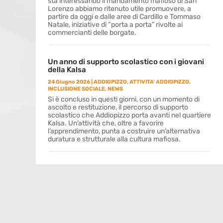
sta interessando il mandamento mafioso di San
Lorenzo abbiamo ritenuto utile promuovere, a
partire da oggi e dalle aree di Cardillo e Tommaso
Natale, iniziative di “porta a porta” rivolte ai
commercianti delle borgate.
Un anno di supporto scolastico con i giovani
della Kalsa
24 Giugno 2026
|
ADDIOPIZZO
,
ATTIVITA' ADDIOPIZZO
,
INCLUSIONE SOCIALE
,
NEWS
Si è concluso in questi giorni, con un momento di
ascolto e restituzione, il percorso di supporto
scolastico che Addiopizzo porta avanti nel quartiere
Kalsa. Un’attività che, oltre a favorire
l’apprendimento, punta a costruire un’alternativa
duratura e strutturale alla cultura mafiosa.