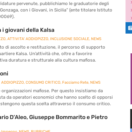
didature pervenute, pubblichiamo le graduatorie degli
 Gonzaga, con i Giovani, in Sicilia” (ente titolare Istituto
00069).
i giovani della Kalsa
ZZO
,
ATTIVITA' ADDIOPIZZO
,
INCLUSIONE SOCIALE
,
NEWS
o di ascolto e restituzione, il percorso di supporto
rtiere Kalsa. Un’attività che, oltre a favorire
iva duratura e strutturale alla cultura mafiosa.
ioni
' ADDIOPIZZO
,
CONSUMO CRITICO
,
Facciamo Rete
,
NEWS
le organizzazioni mafiose. Per questo insistiamo da
sta da operatori economici che hanno scelto di opporsi
sostengono questa scelta attraverso il consumo critico.
rio D’Aleo, Giuseppe Bommarito e Pietro
e Impegno
,
NEWS
,
RUBRICHE