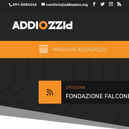
091-5084262
comitato@addiopizzo.org

ARCHIVIO ADDIOPIZZO
CATEGORIA

FONDAZIONE FALCON