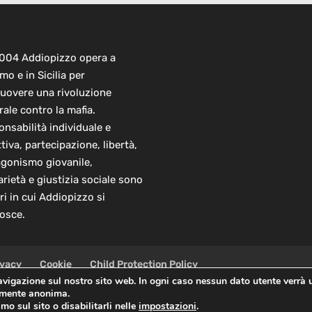
2004 Addiopizzo opera a
mo e in Sicilia per
uovere una rivoluzione
rale contro la mafia.
nsabilità individuale e
ttiva, partecipazione, libertà,
agonismo giovanile,
arietà e giustizia sociale sono
ori in cui Addiopizzo si
osce.
ivacy
Cookie
Child Protection Policy
navigazione sul nostro sito web. In ogni caso nessun dato utente verrà 
almente anonima.
 Sede Centrale: via Lincoln 131, 90133 Palermo
mo sul sito o disabilitarli nelle
impostazioni
.