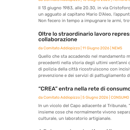
Il 13 giugno 1983, alle 20.30, in via Cristo
un agguato al capitano Mario D’Aleo, l’appunt
Non fecero in tempo a impugnare le armi, tro
Oltre lo straordinario lavoro repres
collaborazione
da
Comitato Addiopizzo
|
11 Giugno 2026
|
NEWS
Quello che sta accadendo nel mandamento m
precedenti nella storia degli ultimi vent’anni 
di polizia della città ricostruiscono con incis
prevenzione e dei servizi di pattugliamento de
“CREA” entra nella rete di consumo
da
Comitato Addiopizzo
|
5 Giugno 2026
|
CONSUMO 
In un vicolo del Capo adiacente al Tribunale, 
insieme cose che normalmente vivono separate
culturale, un laboratorio artigianale.