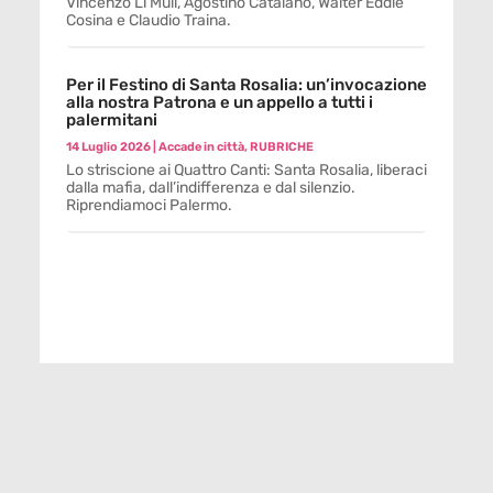
Vincenzo Li Muli, Agostino Catalano, Walter Eddie
Cosina e Claudio Traina.
Per il Festino di Santa Rosalia: un’invocazione
alla nostra Patrona e un appello a tutti i
palermitani
14 Luglio 2026
|
Accade in città
,
RUBRICHE
Lo striscione ai Quattro Canti: Santa Rosalia, liberaci
dalla mafia, dall’indifferenza e dal silenzio.
Riprendiamoci Palermo.