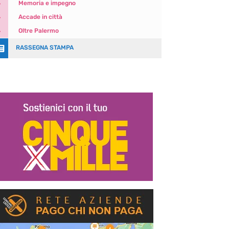
5
Memoria e impegno
5
Accade in città
5
Oltre Palermo

RASSEGNA STAMPA