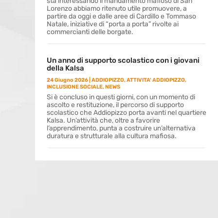
sta interessando il mandamento mafioso di San
Lorenzo abbiamo ritenuto utile promuovere, a
partire da oggi e dalle aree di Cardillo e Tommaso
Natale, iniziative di “porta a porta” rivolte ai
commercianti delle borgate.
Un anno di supporto scolastico con i giovani
della Kalsa
24 Giugno 2026
|
ADDIOPIZZO
,
ATTIVITA' ADDIOPIZZO
,
INCLUSIONE SOCIALE
,
NEWS
Si è concluso in questi giorni, con un momento di
ascolto e restituzione, il percorso di supporto
scolastico che Addiopizzo porta avanti nel quartiere
Kalsa. Un’attività che, oltre a favorire
l’apprendimento, punta a costruire un’alternativa
duratura e strutturale alla cultura mafiosa.