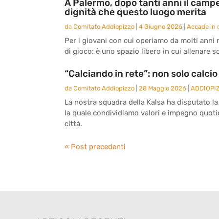
A Palermo, dopo tanti anni il camp
dignità che questo luogo merita
da
Comitato Addiopizzo
|
4 Giugno 2026
|
Accade in c
Per i giovani con cui operiamo da molti anni 
di gioco: è uno spazio libero in cui allenare 
“Calciando in rete”: non solo calcio
da
Comitato Addiopizzo
|
28 Maggio 2026
|
ADDIOPI
La nostra squadra della Kalsa ha disputato la
la quale condividiamo valori e impegno quotidi
città.
« Post precedenti