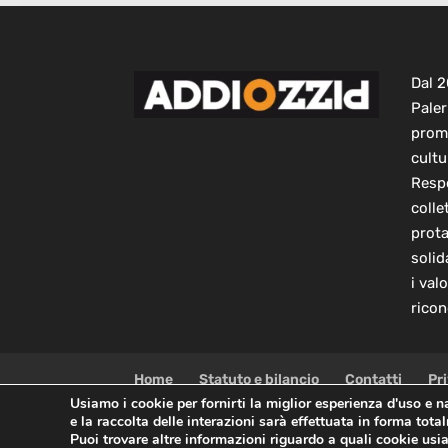
Dal 
Paler
prom
cultu
Respo
colle
prot
solid
i val
ricon
Home
Statuto e bilancio
Contatti
Pr
Usiamo i cookie per fornirti la miglior esperienza d'uso e 
e la raccolta delle interazioni sarà effettuata in forma tot
Copyright © 2021 AddioPizzo | Tutti i diritti riservati |
Puoi trovare altre informazioni riguardo a quali cookie usia