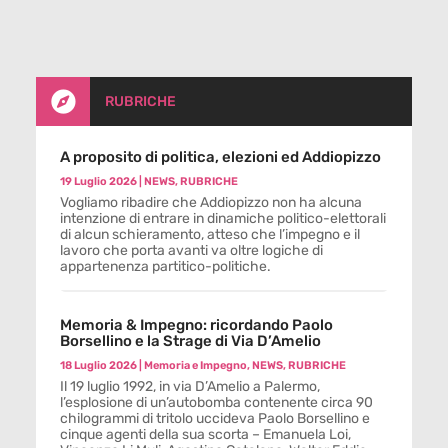

RUBRICHE
A proposito di politica, elezioni ed Addiopizzo
19 Luglio 2026
|
NEWS
,
RUBRICHE
Vogliamo ribadire che Addiopizzo non ha alcuna
intenzione di entrare in dinamiche politico-elettorali
di alcun schieramento, atteso che l’impegno e il
lavoro che porta avanti va oltre logiche di
appartenenza partitico-politiche.
Memoria & Impegno: ricordando Paolo
Borsellino e la Strage di Via D’Amelio
18 Luglio 2026
|
Memoria e Impegno
,
NEWS
,
RUBRICHE
Il 19 luglio 1992, in via D’Amelio a Palermo,
l’esplosione di un’autobomba contenente circa 90
chilogrammi di tritolo uccideva Paolo Borsellino e
cinque agenti della sua scorta – Emanuela Loi,