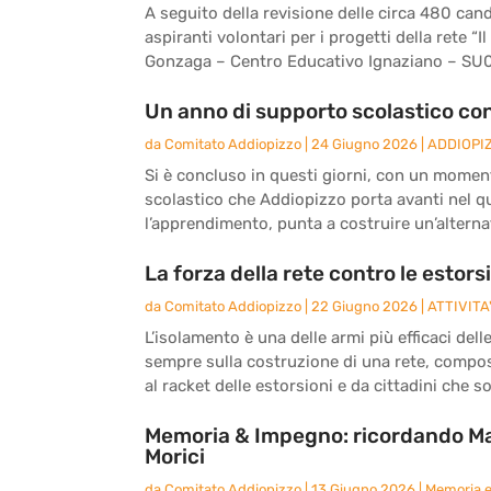
A seguito della revisione delle circa 480 can
aspiranti volontari per i progetti della rete “Il
Gonzaga – Centro Educativo Ignaziano – SU
Un anno di supporto scolastico con 
da
Comitato Addiopizzo
|
24 Giugno 2026
|
ADDIOPI
Si è concluso in questi giorni, con un moment
scolastico che Addiopizzo porta avanti nel qua
l’apprendimento, punta a costruire un’alternat
La forza della rete contro le estors
da
Comitato Addiopizzo
|
22 Giugno 2026
|
ATTIVITA
L’isolamento è una delle armi più efficaci del
sempre sulla costruzione di una rete, compo
al racket delle estorsioni e da cittadini che 
Memoria & Impegno: ricordando Ma
Morici
da
Comitato Addiopizzo
|
13 Giugno 2026
|
Memoria 