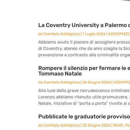
La Coventry University a Palermo 
da
Comitato Addiopizzo
|
1 Luglio 2026
|
ADDIOPIZZ
Abbiamo avuto il piacere di accogliere presso
di Coventry, ateneo che da anni sceglie la Si
prevenzione e contrasto alla criminalità orga
Rompere il silenzio per fermare le e
Tommaso Natale
da
Comitato Addiopizzo
|
26 Giugno 2026
|
ADDIOPI
Alla luce della grave recrudescenza criminal
Lorenzo abbiamo ritenuto utile promuovere, a
Natale, iniziative di “porta a porta” rivolte a
Pubblicate le graduatorie provvisor
da
Comitato Addiopizzo
|
25 Giugno 2026
|
NEWS
,
RU