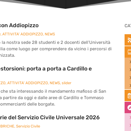
con Addiopizzo
CA
O
,
ATTIVITA' ADDIOPIZZO
,
NEWS
 la nostra sede 28 studenti e 2 docenti dell’Università
cilia come luogo per comprendere da vicino i percorsi di
nizzata.
storsioni: porta a porta a Cardillo e
ZZO
,
ATTIVITA' ADDIOPIZZO
,
NEWS
,
slider
e che sta interessando il mandamento mafioso di San
 partire da oggi e dalle aree di Cardillo e Tommaso
i commercianti delle borgate.
ie del Servizio Civile Universale 2026
BRICHE
,
Servizio Civile