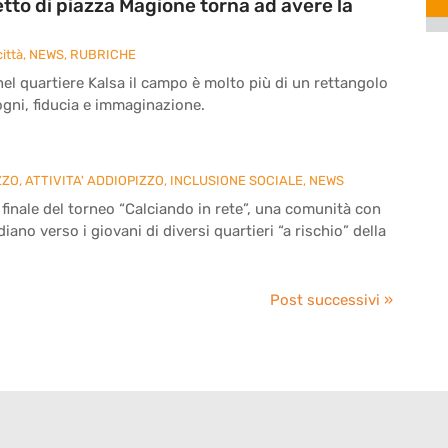
etto di piazza Magione torna ad avere la
ittà
,
NEWS
,
RUBRICHE
nel quartiere Kalsa il campo è molto più di un rettangolo
sogni, fiducia e immaginazione.
ZZO
,
ATTIVITA' ADDIOPIZZO
,
INCLUSIONE SOCIALE
,
NEWS
 finale del torneo “Calciando in rete”, una comunità con
ano verso i giovani di diversi quartieri “a rischio” della
Post successivi »