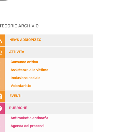
TEGORIE ARCHIVIO

NEWS ADDIOPIZZO

ATTIVITÀ
5
Consumo critico
5
Assistenza alle vittime
5
Inclusione sociale
5
Volontariato

EVENTI

RUBRICHE
5
Antiracket e antimafia
5
Agenda dei processi