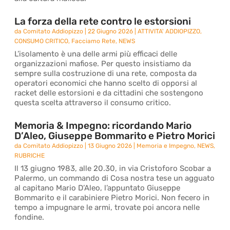
La forza della rete contro le estorsioni
da
Comitato Addiopizzo
|
22 Giugno 2026
|
ATTIVITA' ADDIOPIZZO
,
CONSUMO CRITICO
,
Facciamo Rete
,
NEWS
L’isolamento è una delle armi più efficaci delle
organizzazioni mafiose. Per questo insistiamo da
sempre sulla costruzione di una rete, composta da
operatori economici che hanno scelto di opporsi al
racket delle estorsioni e da cittadini che sostengono
questa scelta attraverso il consumo critico.
Memoria & Impegno: ricordando Mario
D’Aleo, Giuseppe Bommarito e Pietro Morici
da
Comitato Addiopizzo
|
13 Giugno 2026
|
Memoria e Impegno
,
NEWS
,
RUBRICHE
Il 13 giugno 1983, alle 20.30, in via Cristoforo Scobar a
Palermo, un commando di Cosa nostra tese un agguato
al capitano Mario D’Aleo, l’appuntato Giuseppe
Bommarito e il carabiniere Pietro Morici. Non fecero in
tempo a impugnare le armi, trovate poi ancora nelle
fondine.