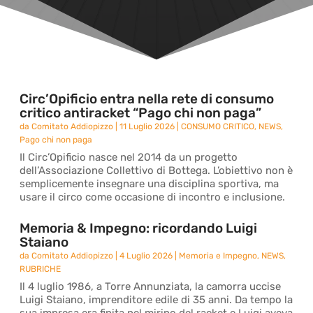
Circ’Opificio entra nella rete di consumo
critico antiracket “Pago chi non paga”
da
Comitato Addiopizzo
|
11 Luglio 2026
|
CONSUMO CRITICO
,
NEWS
,
Pago chi non paga
Il Circ’Opificio nasce nel 2014 da un progetto
dell’Associazione Collettivo di Bottega. L’obiettivo non è
semplicemente insegnare una disciplina sportiva, ma
usare il circo come occasione di incontro e inclusione.
Memoria & Impegno: ricordando Luigi
Staiano
da
Comitato Addiopizzo
|
4 Luglio 2026
|
Memoria e Impegno
,
NEWS
,
RUBRICHE
Il 4 luglio 1986, a Torre Annunziata, la camorra uccise
Luigi Staiano, imprenditore edile di 35 anni. Da tempo la