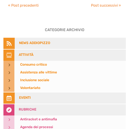
« Post precedenti
Post successivi »
CATEGORIE ARCHIVIO

NEWS ADDIOPIZZO

ATTIVITÀ
5
Consumo critico
5
Assistenza alle vittime
5
Inclusione sociale
5
Volontariato

EVENTI

RUBRICHE
5
Antiracket e antimafia
5
Agenda dei processi