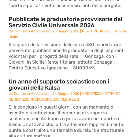
“porta a porta” rivolte ai commercianti delle borgate.
Pubblicate le graduatorie provvisorie del
Servizio Civile Universale 2026
da
Comitato Addiopizzo
|
25 Giugno 2026
|
NEWS
,
RUBRICHE
,
Servizio
Civile
A seguito della revisione delle circa 480 candidature
pervenute, pubblichiamo le graduatorie degli aspiranti
volontari per i progetti della rete “Il Gonzaga, con i
Giovani, in Sicilia” (ente titolare Istituto Gonzaga –
Centro Educativo Ignaziano – SU00069).
Un anno di supporto scolastico con i
giovani della Kalsa
da
Comitato Addiopizzo
|
24 Giugno 2026
|
ADDIOPIZZO
,
ATTIVITA'
ADDIOPIZZO
,
INCLUSIONE SOCIALE
,
NEWS
Si è concluso in questi giorni, con un momento di
ascolto e restituzione, il percorso di supporto
scolastico che Addiopizzo porta avanti nel quartiere
Kalsa. Un’attività che, oltre a favorire l’apprendimento,
punta a costruire un’alternativa duratura e strutturale
alla cultura mafiosa.