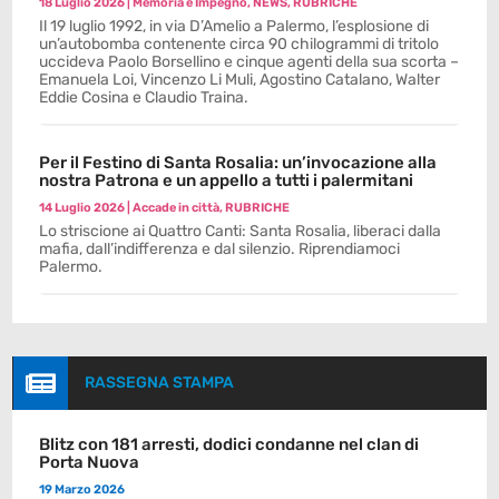
18 Luglio 2026
|
Memoria e Impegno
,
NEWS
,
RUBRICHE
Il 19 luglio 1992, in via D’Amelio a Palermo, l’esplosione di
un’autobomba contenente circa 90 chilogrammi di tritolo
uccideva Paolo Borsellino e cinque agenti della sua scorta –
Emanuela Loi, Vincenzo Li Muli, Agostino Catalano, Walter
Eddie Cosina e Claudio Traina.
Per il Festino di Santa Rosalia: un’invocazione alla
nostra Patrona e un appello a tutti i palermitani
14 Luglio 2026
|
Accade in città
,
RUBRICHE
Lo striscione ai Quattro Canti: Santa Rosalia, liberaci dalla
mafia, dall’indifferenza e dal silenzio. Riprendiamoci
Palermo.

RASSEGNA STAMPA
Blitz con 181 arresti, dodici condanne nel clan di
Porta Nuova
19 Marzo 2026