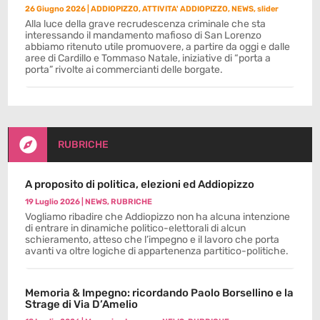
26 Giugno 2026
|
ADDIOPIZZO
,
ATTIVITA' ADDIOPIZZO
,
NEWS
,
slider
Alla luce della grave recrudescenza criminale che sta
interessando il mandamento mafioso di San Lorenzo
abbiamo ritenuto utile promuovere, a partire da oggi e dalle
aree di Cardillo e Tommaso Natale, iniziative di “porta a
porta” rivolte ai commercianti delle borgate.

RUBRICHE
A proposito di politica, elezioni ed Addiopizzo
19 Luglio 2026
|
NEWS
,
RUBRICHE
Vogliamo ribadire che Addiopizzo non ha alcuna intenzione
di entrare in dinamiche politico-elettorali di alcun
schieramento, atteso che l’impegno e il lavoro che porta
avanti va oltre logiche di appartenenza partitico-politiche.
Memoria & Impegno: ricordando Paolo Borsellino e la
Strage di Via D’Amelio