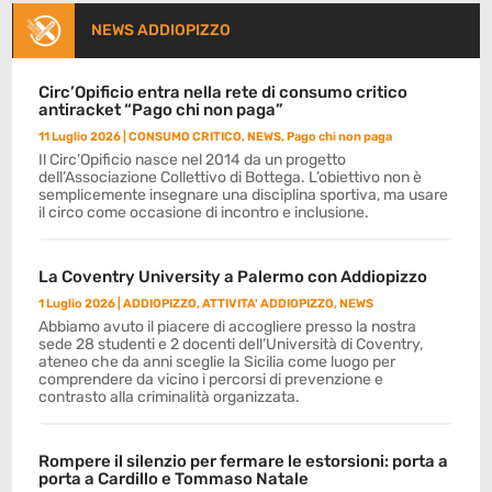
NEWS ADDIOPIZZO
Circ’Opificio entra nella rete di consumo critico
antiracket “Pago chi non paga”
11 Luglio 2026
|
CONSUMO CRITICO
,
NEWS
,
Pago chi non paga
Il Circ’Opificio nasce nel 2014 da un progetto
dell’Associazione Collettivo di Bottega. L’obiettivo non è
semplicemente insegnare una disciplina sportiva, ma usare
il circo come occasione di incontro e inclusione.
La Coventry University a Palermo con Addiopizzo
1 Luglio 2026
|
ADDIOPIZZO
,
ATTIVITA' ADDIOPIZZO
,
NEWS
Abbiamo avuto il piacere di accogliere presso la nostra
sede 28 studenti e 2 docenti dell’Università di Coventry,
ateneo che da anni sceglie la Sicilia come luogo per
comprendere da vicino i percorsi di prevenzione e
contrasto alla criminalità organizzata.
Rompere il silenzio per fermare le estorsioni: porta a
porta a Cardillo e Tommaso Natale