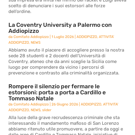
sua impresa era finita nel mirino del racket e Luigi aveva
scelto di denunciare i suoi estorsori alle forze
dell’ordine.
La Coventry University a Palermo con
Addiopizzo
da
Comitato Addiopizzo
|
1 Luglio 2026
|
ADDIOPIZZO
,
ATTIVITA'
ADDIOPIZZO
,
NEWS
Abbiamo avuto il piacere di accogliere presso la nostra
sede 28 studenti e 2 docenti dell’Università di
Coventry, ateneo che da anni sceglie la Sicilia come
luogo per comprendere da vicino i percorsi di
prevenzione e contrasto alla criminalità organizzata.
Rompere il silenzio per fermare le
estorsioni: porta a porta a Cardillo e
Tommaso Natale
da
Comitato Addiopizzo
|
26 Giugno 2026
|
ADDIOPIZZO
,
ATTIVITA'
ADDIOPIZZO
,
NEWS
,
slider
Alla luce della grave recrudescenza criminale che sta
interessando il mandamento mafioso di San Lorenzo
abbiamo ritenuto utile promuovere, a partire da oggi e
dalle aree di Cardillo e Tommaso Natale, iniziative di