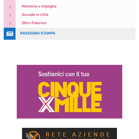
5
Memoria e impegno
5
Accade in città
5
Oltre Palermo

RASSEGNA STAMPA