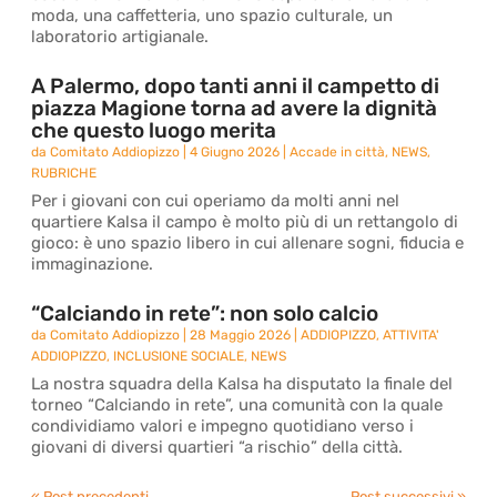
moda, una caffetteria, uno spazio culturale, un
laboratorio artigianale.
A Palermo, dopo tanti anni il campetto di
piazza Magione torna ad avere la dignità
che questo luogo merita
da
Comitato Addiopizzo
|
4 Giugno 2026
|
Accade in città
,
NEWS
,
RUBRICHE
Per i giovani con cui operiamo da molti anni nel
quartiere Kalsa il campo è molto più di un rettangolo di
gioco: è uno spazio libero in cui allenare sogni, fiducia e
immaginazione.
“Calciando in rete”: non solo calcio
da
Comitato Addiopizzo
|
28 Maggio 2026
|
ADDIOPIZZO
,
ATTIVITA'
ADDIOPIZZO
,
INCLUSIONE SOCIALE
,
NEWS
La nostra squadra della Kalsa ha disputato la finale del
torneo “Calciando in rete”, una comunità con la quale
condividiamo valori e impegno quotidiano verso i
giovani di diversi quartieri “a rischio” della città.
« Post precedenti
Post successivi »