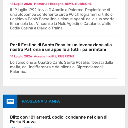
18 Luglio 2026
|
Memoria e Impegno
,
NEWS
,
RUBRICHE
Il 19 luglio 1992, in via D’Amelio a Palermo, l’esplosione di
un’autobomba contenente circa 90 chilogrammi di tritolo
uccideva Paolo Borsellino e cinque agenti della sua scorta –
Emanuela Loi, Vincenzo Li Muli, Agostino Catalano, Walter
Eddie Cosina e Claudio Traina.
Per il Festino di Santa Rosalia: un’invocazione alla
nostra Patrona e un appello a tutti i palermitani
14 Luglio 2026
|
Accade in città
,
RUBRICHE
Lo striscione ai Quattro Canti: Santa Rosalia, liberaci dalla
mafia, dall’indifferenza e dal silenzio. Riprendiamoci
Palermo.

RASSEGNA STAMPA
Blitz con 181 arresti, dodici condanne nel clan di
Porta Nuova