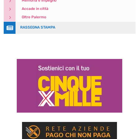
5
Memoria e impegno
5
Accade in città
5
Oltre Palermo

RASSEGNA STAMPA