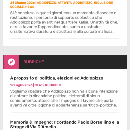
24 Giugno 2026
|
ADDIOPIZZO
,
ATTIVITA' ADDIOPIZZO
,
INCLUSIONE
SOCIALE
,
NEWS
Si è concluso in questi giorni, con un momento di ascolto e
restituzione, il percorso di supporto scolastico che
Addiopizzo porta avanti nel quartiere Kalsa. Un’attività che,
oltre a favorire l’apprendimento, punta a costruire
un’alternativa duratura e strutturale alla cultura mafiosa.

RUBRICHE
A proposito di politica, elezioni ed Addiopizzo
19 Luglio 2026
|
NEWS
,
RUBRICHE
Vogliamo ribadire che Addiopizzo non ha alcuna intenzione
di entrare in dinamiche politico-elettorali di alcun
schieramento, atteso che l’impegno e il lavoro che porta
avanti va oltre logiche di appartenenza partitico-politiche.
Memoria & Impegno: ricordando Paolo Borsellino e la
Strage di Via D’Amelio