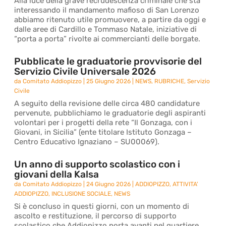
Alla luce della grave recrudescenza criminale che sta
interessando il mandamento mafioso di San Lorenzo
abbiamo ritenuto utile promuovere, a partire da oggi e
dalle aree di Cardillo e Tommaso Natale, iniziative di
“porta a porta” rivolte ai commercianti delle borgate.
Pubblicate le graduatorie provvisorie del
Servizio Civile Universale 2026
da
Comitato Addiopizzo
|
25 Giugno 2026
|
NEWS
,
RUBRICHE
,
Servizio
Civile
A seguito della revisione delle circa 480 candidature
pervenute, pubblichiamo le graduatorie degli aspiranti
volontari per i progetti della rete “Il Gonzaga, con i
Giovani, in Sicilia” (ente titolare Istituto Gonzaga –
Centro Educativo Ignaziano – SU00069).
Un anno di supporto scolastico con i
giovani della Kalsa
da
Comitato Addiopizzo
|
24 Giugno 2026
|
ADDIOPIZZO
,
ATTIVITA'
ADDIOPIZZO
,
INCLUSIONE SOCIALE
,
NEWS
Si è concluso in questi giorni, con un momento di
ascolto e restituzione, il percorso di supporto
scolastico che Addiopizzo porta avanti nel quartiere