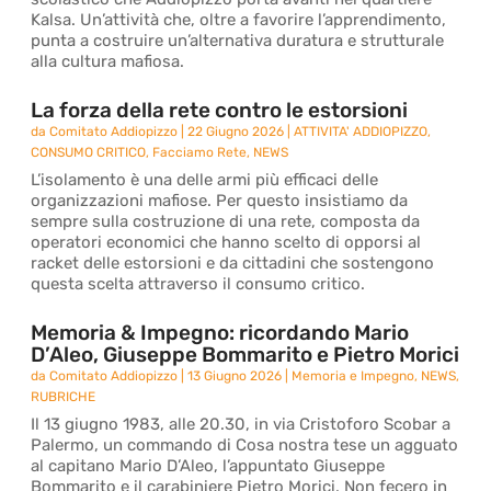
Kalsa. Un’attività che, oltre a favorire l’apprendimento,
punta a costruire un’alternativa duratura e strutturale
alla cultura mafiosa.
La forza della rete contro le estorsioni
da
Comitato Addiopizzo
|
22 Giugno 2026
|
ATTIVITA' ADDIOPIZZO
,
CONSUMO CRITICO
,
Facciamo Rete
,
NEWS
L’isolamento è una delle armi più efficaci delle
organizzazioni mafiose. Per questo insistiamo da
sempre sulla costruzione di una rete, composta da
operatori economici che hanno scelto di opporsi al
racket delle estorsioni e da cittadini che sostengono
questa scelta attraverso il consumo critico.
Memoria & Impegno: ricordando Mario
D’Aleo, Giuseppe Bommarito e Pietro Morici
da
Comitato Addiopizzo
|
13 Giugno 2026
|
Memoria e Impegno
,
NEWS
,
RUBRICHE
Il 13 giugno 1983, alle 20.30, in via Cristoforo Scobar a
Palermo, un commando di Cosa nostra tese un agguato
al capitano Mario D’Aleo, l’appuntato Giuseppe
Bommarito e il carabiniere Pietro Morici. Non fecero in