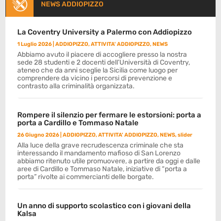
NEWS ADDIOPIZZO
La Coventry University a Palermo con Addiopizzo
1 Luglio 2026
|
ADDIOPIZZO
,
ATTIVITA' ADDIOPIZZO
,
NEWS
Abbiamo avuto il piacere di accogliere presso la nostra
sede 28 studenti e 2 docenti dell’Università di Coventry,
ateneo che da anni sceglie la Sicilia come luogo per
comprendere da vicino i percorsi di prevenzione e
contrasto alla criminalità organizzata.
Rompere il silenzio per fermare le estorsioni: porta a
porta a Cardillo e Tommaso Natale
26 Giugno 2026
|
ADDIOPIZZO
,
ATTIVITA' ADDIOPIZZO
,
NEWS
,
slider
Alla luce della grave recrudescenza criminale che sta
interessando il mandamento mafioso di San Lorenzo
abbiamo ritenuto utile promuovere, a partire da oggi e dalle
aree di Cardillo e Tommaso Natale, iniziative di “porta a
porta” rivolte ai commercianti delle borgate.
Un anno di supporto scolastico con i giovani della
Kalsa