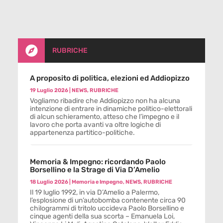

RUBRICHE
A proposito di politica, elezioni ed Addiopizzo
19 Luglio 2026
|
NEWS
,
RUBRICHE
Vogliamo ribadire che Addiopizzo non ha alcuna
intenzione di entrare in dinamiche politico-elettorali
di alcun schieramento, atteso che l’impegno e il
lavoro che porta avanti va oltre logiche di
appartenenza partitico-politiche.
Memoria & Impegno: ricordando Paolo
Borsellino e la Strage di Via D’Amelio
18 Luglio 2026
|
Memoria e Impegno
,
NEWS
,
RUBRICHE
Il 19 luglio 1992, in via D’Amelio a Palermo,
l’esplosione di un’autobomba contenente circa 90
chilogrammi di tritolo uccideva Paolo Borsellino e
cinque agenti della sua scorta – Emanuela Loi,