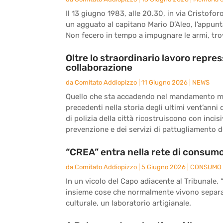
Il 13 giugno 1983, alle 20.30, in via Cristo
un agguato al capitano Mario D’Aleo, l’appunt
Non fecero in tempo a impugnare le armi, tro
Oltre lo straordinario lavoro repres
collaborazione
da
Comitato Addiopizzo
|
11 Giugno 2026
|
NEWS
Quello che sta accadendo nel mandamento m
precedenti nella storia degli ultimi vent’anni 
di polizia della città ricostruiscono con incis
prevenzione e dei servizi di pattugliamento de
“CREA” entra nella rete di consumo
da
Comitato Addiopizzo
|
5 Giugno 2026
|
CONSUMO 
In un vicolo del Capo adiacente al Tribunale, 
insieme cose che normalmente vivono separate
culturale, un laboratorio artigianale.