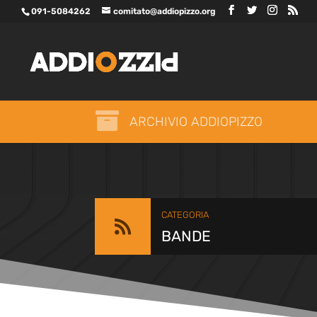
091-5084262
comitato@addiopizzo.org

ARCHIVIO ADDIOPIZZO
CATEGORIA

BANDE