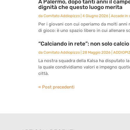
A Palermo, dopo tanti anni il camp
dignità che questo luogo merita
da
Comitato Addiopizzo
|
4 Giugno 2026
|
Accade in c
Per i giovani con cui operiamo da molti anni 
di gioco: è uno spazio libero in cui allenare 
“Calciando in rete”: non solo calcio
da
Comitato Addiopizzo
|
28 Maggio 2026
|
ADDIOPI
La nostra squadra della Kalsa ha disputato la
la quale condividiamo valori e impegno quotidi
città.
« Post precedenti