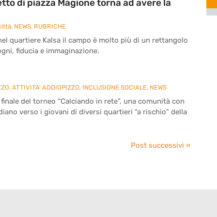
etto di piazza Magione torna ad avere la
ittà
,
NEWS
,
RUBRICHE
nel quartiere Kalsa il campo è molto più di un rettangolo
sogni, fiducia e immaginazione.
ZZO
,
ATTIVITA' ADDIOPIZZO
,
INCLUSIONE SOCIALE
,
NEWS
 finale del torneo “Calciando in rete”, una comunità con
ano verso i giovani di diversi quartieri “a rischio” della
Post successivi »