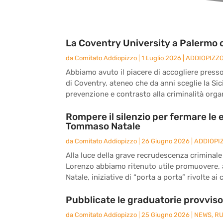
La Coventry University a Palermo 
da
Comitato Addiopizzo
|
1 Luglio 2026
|
ADDIOPIZZ
Abbiamo avuto il piacere di accogliere presso
di Coventry, ateneo che da anni sceglie la Si
prevenzione e contrasto alla criminalità orga
Rompere il silenzio per fermare le e
Tommaso Natale
da
Comitato Addiopizzo
|
26 Giugno 2026
|
ADDIOPI
Alla luce della grave recrudescenza criminal
Lorenzo abbiamo ritenuto utile promuovere, a
Natale, iniziative di “porta a porta” rivolte a
Pubblicate le graduatorie provvisor
da
Comitato Addiopizzo
|
25 Giugno 2026
|
NEWS
,
RU