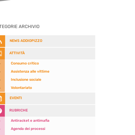
TEGORIE ARCHIVIO

NEWS ADDIOPIZZO

ATTIVITÀ
5
Consumo critico
5
Assistenza alle vittime
5
Inclusione sociale
5
Volontariato

EVENTI

RUBRICHE
5
Antiracket e antimafia
5
Agenda dei processi