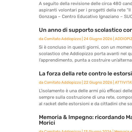
A seguito della revisione delle circa 480 can
aspiranti volontari per i progetti della rete “Il
Gonzaga – Centro Educativo Ignaziano – SU
Un anno di supporto scolastico con 
da
Comitato Addiopizzo
|
24 Giugno 2026
|
ADDIOPI
Si è concluso in questi giorni, con un moment
scolastico che Addiopizzo porta avanti nel qua
l’apprendimento, punta a costruire un’alternat
La forza della rete contro le estors
da
Comitato Addiopizzo
|
22 Giugno 2026
|
ATTIVITA
L’isolamento è una delle armi più efficaci del
sempre sulla costruzione di una rete, compo
al racket delle estorsioni e da cittadini che 
Memoria & Impegno: ricordando Ma
Morici
da
Comitato Addiopizzo
|
13 Giugno 2026
|
Memoria 