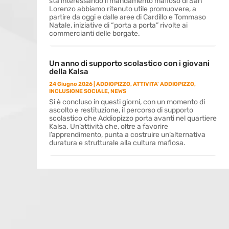
sta interessando il mandamento mafioso di San
Lorenzo abbiamo ritenuto utile promuovere, a
partire da oggi e dalle aree di Cardillo e Tommaso
Natale, iniziative di “porta a porta” rivolte ai
commercianti delle borgate.
Un anno di supporto scolastico con i giovani
della Kalsa
24 Giugno 2026
|
ADDIOPIZZO
,
ATTIVITA' ADDIOPIZZO
,
INCLUSIONE SOCIALE
,
NEWS
Si è concluso in questi giorni, con un momento di
ascolto e restituzione, il percorso di supporto
scolastico che Addiopizzo porta avanti nel quartiere
Kalsa. Un’attività che, oltre a favorire
l’apprendimento, punta a costruire un’alternativa
duratura e strutturale alla cultura mafiosa.