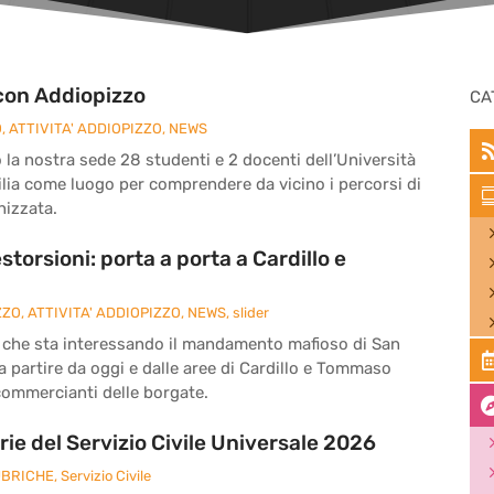
con Addiopizzo
CA
O
,
ATTIVITA' ADDIOPIZZO
,
NEWS
 la nostra sede 28 studenti e 2 docenti dell’Università
cilia come luogo per comprendere da vicino i percorsi di
nizzata.
storsioni: porta a porta a Cardillo e
ZZO
,
ATTIVITA' ADDIOPIZZO
,
NEWS
,
slider
e che sta interessando il mandamento mafioso di San
 partire da oggi e dalle aree di Cardillo e Tommaso
i commercianti delle borgate.
ie del Servizio Civile Universale 2026
BRICHE
,
Servizio Civile