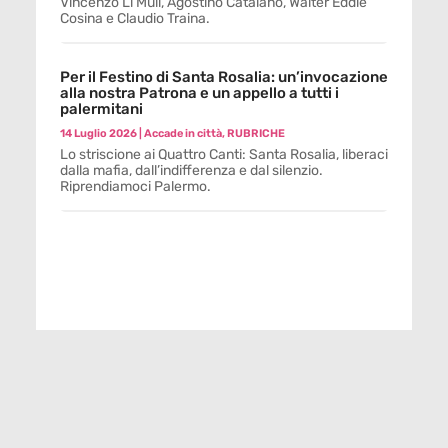
Vincenzo Li Muli, Agostino Catalano, Walter Eddie
Cosina e Claudio Traina.
Per il Festino di Santa Rosalia: un’invocazione
alla nostra Patrona e un appello a tutti i
palermitani
14 Luglio 2026
|
Accade in città
,
RUBRICHE
Lo striscione ai Quattro Canti: Santa Rosalia, liberaci
dalla mafia, dall’indifferenza e dal silenzio.
Riprendiamoci Palermo.