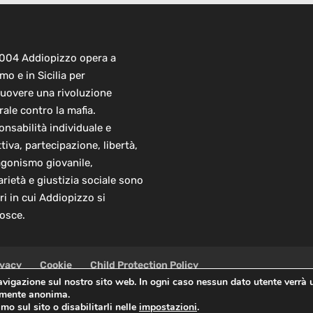
2004 Addiopizzo opera a
mo e in Sicilia per
uovere una rivoluzione
rale contro la mafia.
nsabilità individuale e
ttiva, partecipazione, libertà,
agonismo giovanile,
arietà e giustizia sociale sono
ori in cui Addiopizzo si
osce.
ivacy
Cookie
Child Protection Policy
navigazione sul nostro sito web. In ogni caso nessun dato utente verrà 
almente anonima.
 Sede Centrale: via Lincoln 131, 90133 Palermo
mo sul sito o disabilitarli nelle
impostazioni
.