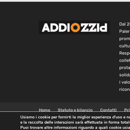
Dal 
Paler
prom
cultu
Respo
colle
prot
solid
i val
ricon
Home
Statuto e bilancio
Contatti
Pr
Usiamo i cookie per fornirti la miglior esperienza d'uso e 
e la raccolta delle interazioni sarà effettuata in forma tot
Copyright © 2021 AddioPizzo | Tutti i diritti riservati |
Puoi trovare altre informazioni riguardo a quali cookie usia