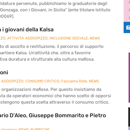
didature pervenute, pubblichiamo le graduatorie degli
 Gonzaga, con i Giovani, in Sicilia” (ente titolare Istituto
00069).
i giovani della Kalsa
ZZO
,
ATTIVITA' ADDIOPIZZO
,
INCLUSIONE SOCIALE
,
NEWS
o di ascolto e restituzione, il percorso di supporto
rtiere Kalsa. Un’attività che, oltre a favorire
iva duratura e strutturale alla cultura mafiosa.
ioni
' ADDIOPIZZO
,
CONSUMO CRITICO
,
Facciamo Rete
,
NEWS
le organizzazioni mafiose. Per questo insistiamo da
sta da operatori economici che hanno scelto di opporsi
sostengono questa scelta attraverso il consumo critico.
rio D’Aleo, Giuseppe Bommarito e Pietro
e Impegno
,
NEWS
,
RUBRICHE