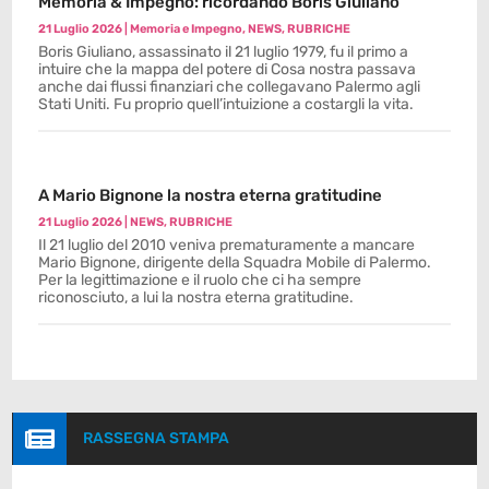
Memoria & Impegno: ricordando Boris Giuliano
21 Luglio 2026
|
Memoria e Impegno
,
NEWS
,
RUBRICHE
Boris Giuliano, assassinato il 21 luglio 1979, fu il primo a
intuire che la mappa del potere di Cosa nostra passava
anche dai flussi finanziari che collegavano Palermo agli
Stati Uniti. Fu proprio quell’intuizione a costargli la vita.
A Mario Bignone la nostra eterna gratitudine
21 Luglio 2026
|
NEWS
,
RUBRICHE
Il 21 luglio del 2010 veniva prematuramente a mancare
Mario Bignone, dirigente della Squadra Mobile di Palermo.
Per la legittimazione e il ruolo che ci ha sempre
riconosciuto, a lui la nostra eterna gratitudine.

RASSEGNA STAMPA