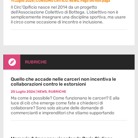
11 Luglio 2026
|
CONSUMO CRITICO
,
NEWS
,
Pago chi non paga
Il Circ’Opificio nasce nel 2014 da un progetto
dell’Associazione Collettivo di Bottega. L’obiettivo non è
semplicemente insegnare una disciplina sportiva, ma usare
il circo come occasione di incontro e inclusione.

RUBRICHE
Quello che accade nelle carceri non incentiva le
collaborazioni contro le estorsioni
25 Luglio 2026
|
NEWS
,
RUBRICHE
Ma come è possibile? Come funzionano le carceri? E alla
luce di ciò che emerge come fate a chiederci di
collaborare? Sono solo alcune delle domande di
commercianti e imprenditori che stiamo supportando