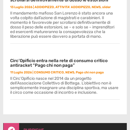
scrollarsi definitivamente di dosso le estorsioni
13 Luglio 2026
|
ADDIOPIZZO
,
ATTIVITA' ADDIOPIZZO
,
NEWS
,
slider
Il mandamento mafioso San Lorenzo è stato ancora una
volta colpito dall’azione di magistrati e carabinieri. Il
momento è favorevole per scrollarsi definitivamente di
dosso il peso delle estorsioni, se – e solo se – imprenditori
ed esercenti matureranno la consapevolezza che la
liberazione può essere davvero a portata di mano.
Circ’Opificio entra nella rete di consumo critico
antiracket “Pago chi non paga”
11 Luglio 2026
|
CONSUMO CRITICO
,
NEWS
,
Pago chi non paga
Il Circ’Opificio nasce nel 2014 da un progetto
dell’Associazione Collettivo di Bottega. L’obiettivo non è
semplicemente insegnare una disciplina sportiva, ma usare
il circo come occasione di incontro e inclusione.