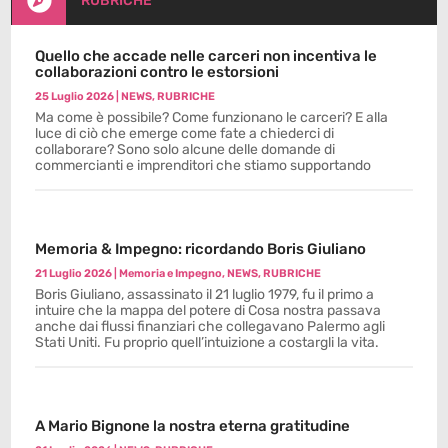

RUBRICHE
Quello che accade nelle carceri non incentiva le
collaborazioni contro le estorsioni
25 Luglio 2026
|
NEWS
,
RUBRICHE
Ma come è possibile? Come funzionano le carceri? E alla
luce di ciò che emerge come fate a chiederci di
collaborare? Sono solo alcune delle domande di
commercianti e imprenditori che stiamo supportando
Memoria & Impegno: ricordando Boris Giuliano
21 Luglio 2026
|
Memoria e Impegno
,
NEWS
,
RUBRICHE
Boris Giuliano, assassinato il 21 luglio 1979, fu il primo a
intuire che la mappa del potere di Cosa nostra passava
anche dai flussi finanziari che collegavano Palermo agli
Stati Uniti. Fu proprio quell’intuizione a costargli la vita.
A Mario Bignone la nostra eterna gratitudine