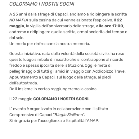
COLORIAMO I NOSTRI SOGNI
A 23 anni dalla strage di Capaci, andiamo a ridipingere la scritta
NO MAFIA
sulla casina da cui venne azionato l’esplosivo. Il
22
maggio
, la vigilia dell’anniversario della strage,
alle ore 17:00
,
andremo a ridipingere quella scritta, ormai scolorita dal tempo e
dal sole.
Un modo per rinfrescare la nostra memoria.
Questa iniziativa, nata dalla volontà della società civile, ha reso
questo luogo simbolo di riscatto che si contrappone al ricordo
freddo e spesso ipocrita delle istituzioni. Oggi è meta di
pellegrinaggio di tutti gli amici in viaggio con Addiopizzo Travel.
Appuntamento a Capaci, sul luogo della strage, ai piedi
dell’autostrada.
Da lì insieme in corteo raggiungeremo la casina.
Il 22 maggio
COLORIAMO I NOSTRI SOGNI.
L’ evento è organizzato in collaborazione con l’Istituto
Comprensivo di Capaci “
Biagio Siciliano
“.
Si ringrazia per l’accoglienza e l’ospitalità l’AMAP.