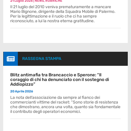
21 Luglio 2026
|
NEWS
,
RUBRICHE
Il 21 luglio del 2010 veniva prematuramente a mancare
Mario Bignone, dirigente della Squadra Mobile di Palermo.
Per la legittimazione e il ruolo che ci ha sempre
riconosciuto, a lui la nostra eterna gratitudine.

RASSEGNA STAMPA
Blitz antimafia tra Brancaccio e Sperone: “Il
coraggio di chi ha denunciato con il sostegno di
Addiopizzo”
20 Aprile 2026
La nota dell’associazione da sempre al fianco dei
commercianti vittime del racket: “Sono storie di resistenza
che dimostrano, ancora una volta, quanto sia fondamentale
il contributo degli operatori economici.