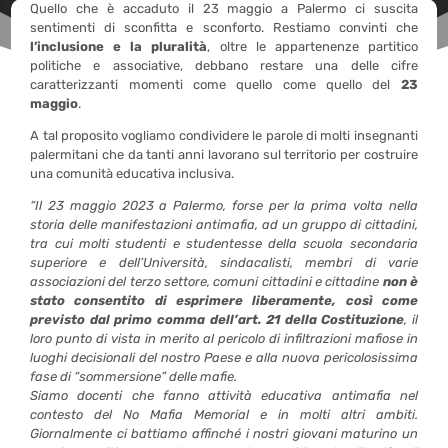
Quello che è accaduto il 23 maggio a Palermo ci suscita
sentimenti di sconfitta e sconforto. Restiamo convinti che
l’inclusione e la pluralità
, oltre le appartenenze partitico
politiche e associative, debbano restare una delle cifre
caratterizzanti momenti come quello come quello del
23
maggio
.
A tal proposito vogliamo condividere le parole di molti insegnanti
palermitani che da tanti anni lavorano sul territorio per costruire
una comunità educativa inclusiva.
“Il 23 maggio 2023 a Palermo, forse per la prima volta nella
storia delle manifestazioni antimafia, ad un gruppo di cittadini,
tra cui molti studenti e studentesse della scuola secondaria
superiore e dell’Università, sindacalisti, membri di varie
associazioni del terzo settore, comuni cittadini e cittadine
non è
stato consentito di esprimere liberamente, così come
previsto dal primo comma dell’art. 21 della Costituzione
, il
loro punto di vista in merito al pericolo di infiltrazioni mafiose in
luoghi decisionali del nostro Paese e alla nuova pericolosissima
fase di “sommersione” delle mafie.
Siamo docenti che fanno attività educativa antimafia nel
contesto del No Mafia Memorial e in molti altri ambiti.
Giornalmente ci battiamo affinché i nostri giovani maturino un