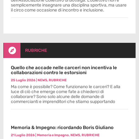
dell’Associazione Collettivo di Bottega. L’obiettivo non è
semplicemente insegnare una disciplina sportiva, ma usare
il circo come occasione di incontro e inclusione.

RUBRICHE
Quello che accade nelle carceri non incentiva le
collaborazioni contro le estorsioni
25 Luglio 2026
|
NEWS
,
RUBRICHE
Ma come è possibile? Come funzionano le carceri? E alla
luce di ciò che emerge come fate a chiederci di
collaborare? Sono solo alcune delle domande di
commercianti e imprenditori che stiamo supportando
Memoria & Impegno: ricordando Boris Giuliano
21 Luglio 2026
|
Memoria e Impegno
,
NEWS
,
RUBRICHE