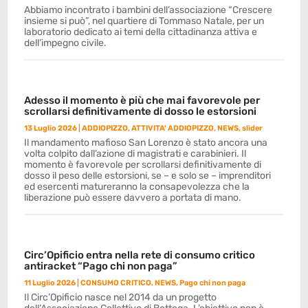
Abbiamo incontrato i bambini dell’associazione “Crescere
insieme si può”, nel quartiere di Tommaso Natale, per un
laboratorio dedicato ai temi della cittadinanza attiva e
dell’impegno civile.
Adesso il momento è più che mai favorevole per
scrollarsi definitivamente di dosso le estorsioni
13 Luglio 2026
|
ADDIOPIZZO
,
ATTIVITA' ADDIOPIZZO
,
NEWS
,
slider
Il mandamento mafioso San Lorenzo è stato ancora una
volta colpito dall’azione di magistrati e carabinieri. Il
momento è favorevole per scrollarsi definitivamente di
dosso il peso delle estorsioni, se – e solo se – imprenditori
ed esercenti matureranno la consapevolezza che la
liberazione può essere davvero a portata di mano.
Circ’Opificio entra nella rete di consumo critico
antiracket “Pago chi non paga”
11 Luglio 2026
|
CONSUMO CRITICO
,
NEWS
,
Pago chi non paga
Il Circ’Opificio nasce nel 2014 da un progetto