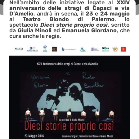
Nell’ambito delle iniziative legate al
XXIV
anniversario delle stragi di Capaci e via
D’Amelio
, andrà
in scena, il
23 e 24 maggio
al
Teatro Biondo di Palermo
, lo
spettacolo
Dieci storie proprio così
, scritto
da
Giulia Minoli
ed
Emanuela Giordano
, che
cura anche la regia.