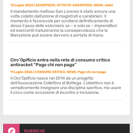
13 Luglio 2026
|
ADDIOPIZZO
,
ATTIVITA' ADDIOPIZZO
,
NEWS
,
slider
Il mandamento mafioso San Lorenzo è stato ancora una
volta colpito dall’azione di magistrati e carabinieri. Il
momento è favorevole per scrollarsi definitivamente di
dosso il peso delle estorsioni, se – e solo se – imprenditori
ed esercenti matureranno la consapevolezza che la
liberazione può essere davvero a portata di mano.
Circ’Opificio entra nella rete di consumo critico
antiracket “Pago chi non paga”
11 Luglio 2026
|
CONSUMO CRITICO
,
NEWS
,
Pago chi non paga
Il Circ’Opificio nasce nel 2014 da un progetto
dell’Associazione Collettivo di Bottega. L’obiettivo non è
semplicemente insegnare una disciplina sportiva, ma usare
il circo come occasione di incontro e inclusione.

RUBRICHE