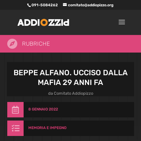
091-5084262
comitato@addiopizzo.org

RUBRICHE
BEPPE ALFANO. UCCISO DALLA
MAFIA 29 ANNI FA
da
Comitato Addiopizzo

8 GENNAIO 2022

MEMORIA E IMPEGNO