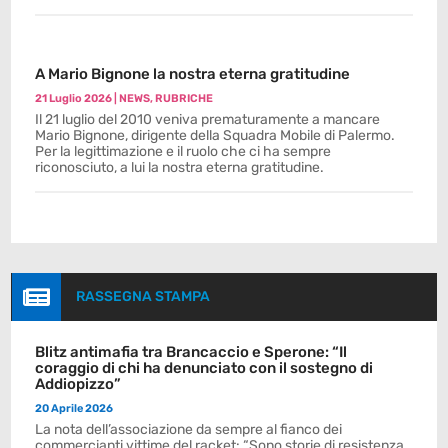
A Mario Bignone la nostra eterna gratitudine
21 Luglio 2026
|
NEWS
,
RUBRICHE
Il 21 luglio del 2010 veniva prematuramente a mancare
Mario Bignone, dirigente della Squadra Mobile di Palermo.
Per la legittimazione e il ruolo che ci ha sempre
riconosciuto, a lui la nostra eterna gratitudine.

RASSEGNA STAMPA
Blitz antimafia tra Brancaccio e Sperone: “Il
coraggio di chi ha denunciato con il sostegno di
Addiopizzo”
20 Aprile 2026
La nota dell’associazione da sempre al fianco dei
commercianti vittime del racket: “Sono storie di resistenza