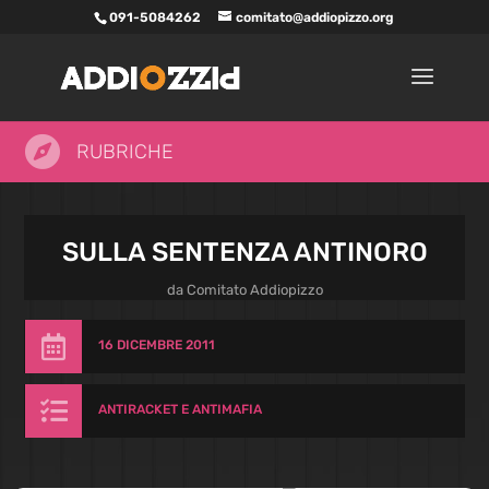
091-5084262
comitato@addiopizzo.org

RUBRICHE
SULLA SENTENZA ANTINORO
da
Comitato Addiopizzo

16 DICEMBRE 2011

ANTIRACKET E ANTIMAFIA