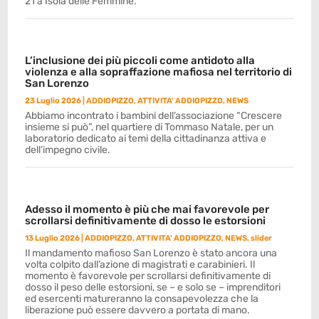
21 a Isola delle Femmine.
L’inclusione dei più piccoli come antidoto alla
violenza e alla sopraffazione mafiosa nel territorio di
San Lorenzo
23 Luglio 2026
|
ADDIOPIZZO
,
ATTIVITA' ADDIOPIZZO
,
NEWS
Abbiamo incontrato i bambini dell’associazione “Crescere
insieme si può”, nel quartiere di Tommaso Natale, per un
laboratorio dedicato ai temi della cittadinanza attiva e
dell’impegno civile.
Adesso il momento è più che mai favorevole per
scrollarsi definitivamente di dosso le estorsioni
13 Luglio 2026
|
ADDIOPIZZO
,
ATTIVITA' ADDIOPIZZO
,
NEWS
,
slider
Il mandamento mafioso San Lorenzo è stato ancora una
volta colpito dall’azione di magistrati e carabinieri. Il
momento è favorevole per scrollarsi definitivamente di
dosso il peso delle estorsioni, se – e solo se – imprenditori
ed esercenti matureranno la consapevolezza che la
liberazione può essere davvero a portata di mano.