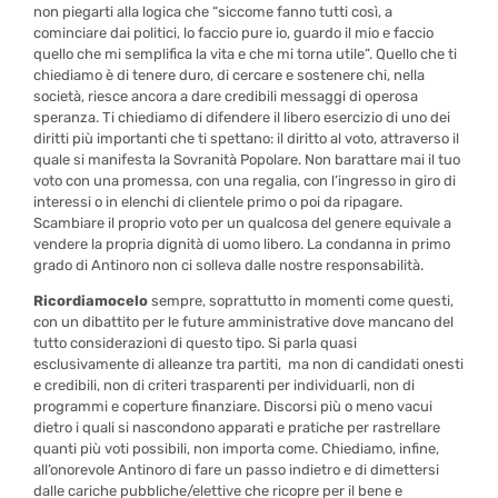
non piegarti alla logica che “siccome fanno tutti così, a
cominciare dai politici, lo faccio pure io, guardo il mio e faccio
quello che mi semplifica la vita e che mi torna utile”. Quello che ti
chiediamo è di tenere duro, di cercare e sostenere chi, nella
società, riesce ancora a dare credibili messaggi di operosa
speranza. Ti chiediamo di difendere il libero esercizio di uno dei
diritti più importanti che ti spettano: il diritto al voto, attraverso il
quale si manifesta la Sovranità Popolare. Non barattare mai il tuo
voto con una promessa, con una regalia, con l’ingresso in giro di
interessi o in elenchi di clientele primo o poi da ripagare.
Scambiare il proprio voto per un qualcosa del genere equivale a
vendere la propria dignità di uomo libero. La condanna in primo
grado di Antinoro non ci solleva dalle nostre responsabilità.
Ricordiamocelo
sempre, soprattutto in momenti come questi,
con un dibattito per le future amministrative dove mancano del
tutto considerazioni di questo tipo. Si parla quasi
esclusivamente di alleanze tra partiti, ma non di candidati onesti
e credibili, non di criteri trasparenti per individuarli, non di
programmi e coperture finanziare. Discorsi più o meno vacui
dietro i quali si nascondono apparati e pratiche per rastrellare
quanti più voti possibili, non importa come. Chiediamo, infine,
all’onorevole Antinoro di fare un passo indietro e di dimettersi
dalle cariche pubbliche/elettive che ricopre per il bene e