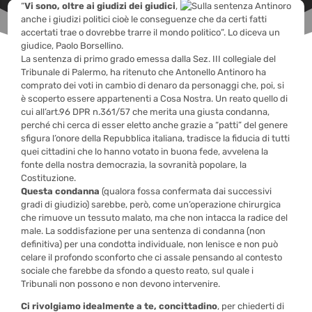
“
Vi sono, oltre ai giudizi dei giudici
,
anche i giudizi politici cioè le conseguenze che da certi fatti
accertati trae o dovrebbe trarre il mondo politico”. Lo diceva un
giudice, Paolo Borsellino.
La sentenza di primo grado emessa dalla Sez. III collegiale del
Tribunale di Palermo, ha ritenuto che Antonello Antinoro ha
comprato dei voti in cambio di denaro da personaggi che, poi, si
è scoperto essere appartenenti a Cosa Nostra. Un reato quello di
cui all’art.96 DPR n.361/57 che merita una giusta condanna,
perché chi cerca di esser eletto anche grazie a “patti” del genere
sfigura l’onore della Repubblica italiana, tradisce la fiducia di tutti
quei cittadini che lo hanno votato in buona fede, avvelena la
fonte della nostra democrazia, la sovranità popolare, la
Costituzione.
Questa condanna
(qualora fossa confermata dai successivi
gradi di giudizio) sarebbe, però, come un’operazione chirurgica
che rimuove un tessuto malato, ma che non intacca la radice del
male. La soddisfazione per una sentenza di condanna (non
definitiva) per una condotta individuale, non lenisce e non può
celare il profondo sconforto che ci assale pensando al contesto
sociale che farebbe da sfondo a questo reato, sul quale i
Tribunali non possono e non devono intervenire.
Ci rivolgiamo idealmente a te, concittadino
, per chiederti di