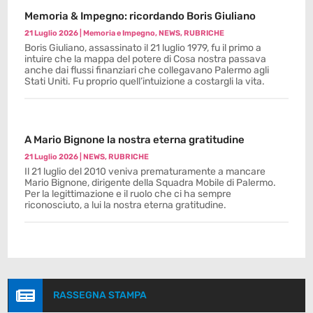
Memoria & Impegno: ricordando Boris Giuliano
21 Luglio 2026
|
Memoria e Impegno
,
NEWS
,
RUBRICHE
Boris Giuliano, assassinato il 21 luglio 1979, fu il primo a
intuire che la mappa del potere di Cosa nostra passava
anche dai flussi finanziari che collegavano Palermo agli
Stati Uniti. Fu proprio quell’intuizione a costargli la vita.
A Mario Bignone la nostra eterna gratitudine
21 Luglio 2026
|
NEWS
,
RUBRICHE
Il 21 luglio del 2010 veniva prematuramente a mancare
Mario Bignone, dirigente della Squadra Mobile di Palermo.
Per la legittimazione e il ruolo che ci ha sempre
riconosciuto, a lui la nostra eterna gratitudine.

RASSEGNA STAMPA