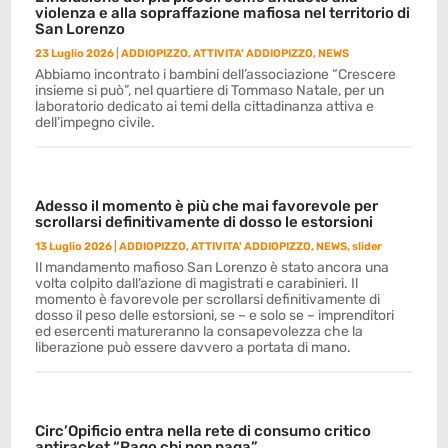
violenza e alla sopraffazione mafiosa nel territorio di
San Lorenzo
23 Luglio 2026
|
ADDIOPIZZO
,
ATTIVITA' ADDIOPIZZO
,
NEWS
Abbiamo incontrato i bambini dell’associazione “Crescere
insieme si può”, nel quartiere di Tommaso Natale, per un
laboratorio dedicato ai temi della cittadinanza attiva e
dell’impegno civile.
Adesso il momento è più che mai favorevole per
scrollarsi definitivamente di dosso le estorsioni
13 Luglio 2026
|
ADDIOPIZZO
,
ATTIVITA' ADDIOPIZZO
,
NEWS
,
slider
Il mandamento mafioso San Lorenzo è stato ancora una
volta colpito dall’azione di magistrati e carabinieri. Il
momento è favorevole per scrollarsi definitivamente di
dosso il peso delle estorsioni, se – e solo se – imprenditori
ed esercenti matureranno la consapevolezza che la
liberazione può essere davvero a portata di mano.
Circ’Opificio entra nella rete di consumo critico
antiracket “Pago chi non paga”